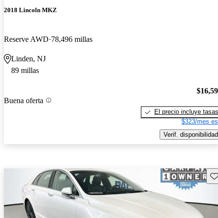
2018 Lincoln MKZ
Reserve AWD
78,496 millas
Linden, NJ
89 millas
$16,5
Buena oferta
El precio incluye tasa
$323/mes es
Verif. disponibilidad
Gu