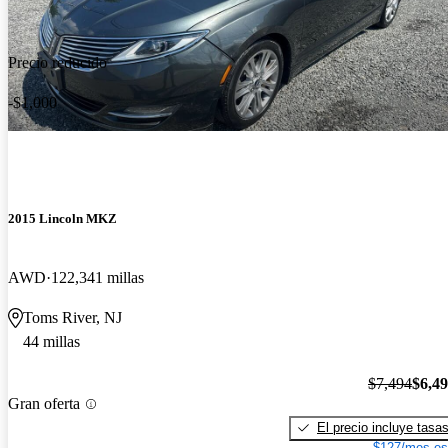
Precio reducido
-$1,000
2015 Lincoln MKZ
AWD
122,341 millas
Toms River, NJ
44 millas
$7,494
$6,4
Gran oferta
El precio incluye tasa
$127/mes es