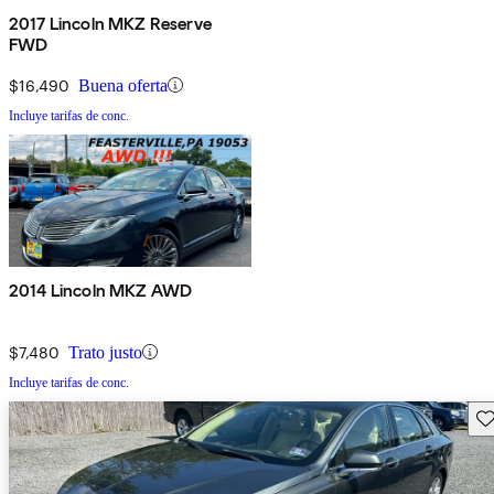
2017 Lincoln MKZ Reserve
FWD
$16,490
Buena oferta
Incluye tarifas de conc.
2014 Lincoln MKZ AWD
$7,480
Trato justo
Incluye tarifas de conc.
Gu