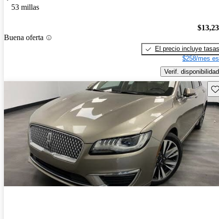
53 millas
$13,2
Buena oferta
El precio incluye tasa
$258/mes es
Verif. disponibilidad
Gu