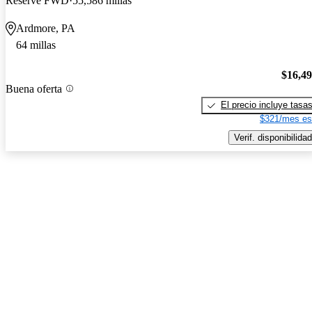
Reserve FWD
55,586 millas
Ardmore, PA
64 millas
$16,4
Buena oferta
El precio incluye tasa
$321/mes es
Verif. disponibilidad