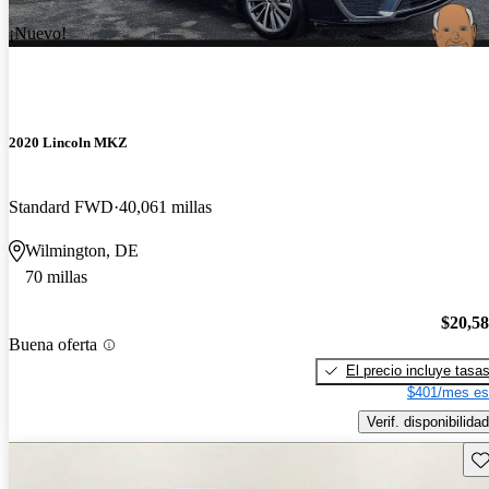
¡Nuevo!
2020 Lincoln MKZ
Standard FWD
40,061 millas
Wilmington, DE
70 millas
$20,5
Buena oferta
El precio incluye tasa
$401/mes es
Verif. disponibilidad
Gu