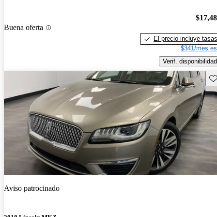
$17,4
Buena oferta
El precio incluye tasa
$341/mes es
Verif. disponibilidad
Gu
Aviso patrocinado