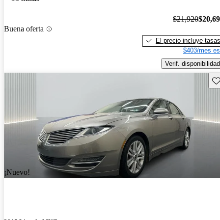
$21,920
$20,6
Buena oferta
El precio incluye tasa
$403/mes es
Verif. disponibilidad
Gu
¡Nuevo!