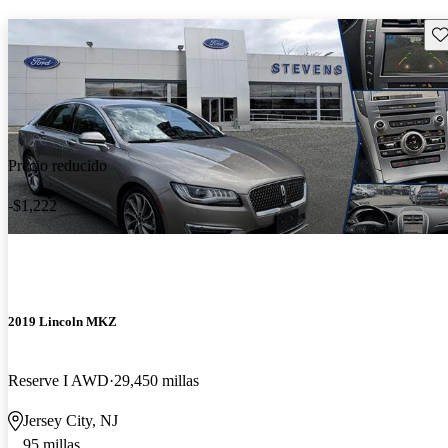
Gu
Precio reducido
-$1,222
2019 Lincoln MKZ
Reserve I AWD
29,450 millas
Jersey City, NJ
95 millas