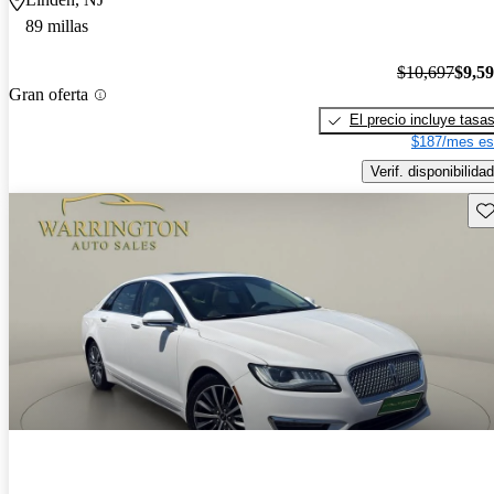
89 millas
$10,697
$9,5
Gran oferta
El precio incluye tasa
$187/mes es
Verif. disponibilidad
Gu