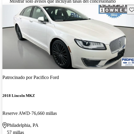
Mostrar solo avisos que incluyan tasas del concesionario
Gu
Patrocinado por
Pacifico Ford
2018 Lincoln MKZ
Reserve AWD
76,660 millas
Philadelphia, PA
57 millas