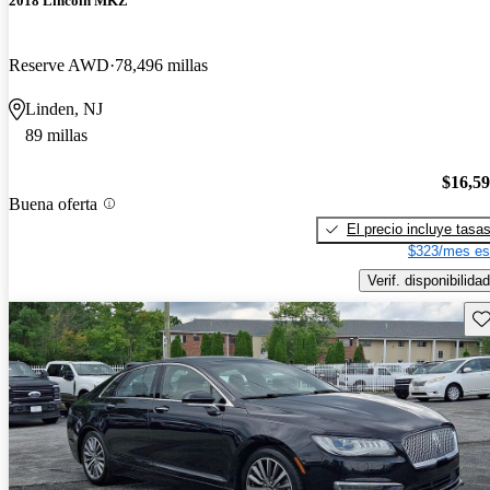
2018 Lincoln MKZ
Reserve AWD
78,496 millas
Linden, NJ
89 millas
$16,5
Buena oferta
El precio incluye tasa
$323/mes es
Verif. disponibilidad
Gu