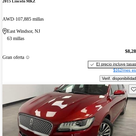
2015 Lincoln MKZ
AWD
107,885 millas
East Windsor, NJ
63 millas
$8,2
Gran oferta
El precio incluye tasa
$162/mes es
Verif. disponibilidad
Gu