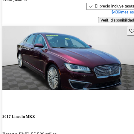
El precio incluye tasa
$436/mes es
Verif. disponibilidad
Gu
2017 Lincoln MKZ