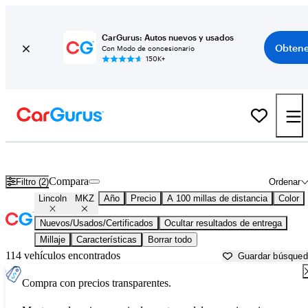
CarGurus: Autos nuevos y usados
Obtene
Con Modo de concesionario
150K+
Lincoln MKZ usados en venta cerca de
Atlantic City, NJ
Compara
Filtro (2)
Ordenar
Lincoln
MKZ
Año
Precio
A 100 millas de distancia
Color
Nuevos/Usados/Certificados
Ocultar resultados de entrega
Millaje
Características
Borrar todo
114 vehículos encontrados
Guardar búsque
Compra con precios transparentes.