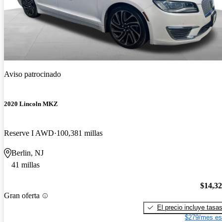
Aviso patrocinado
2020 Lincoln MKZ
Reserve I AWD
100,381 millas
Berlin, NJ
41 millas
$14,3
Gran oferta
El precio incluye tasa
$279/mes es