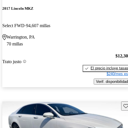
2017 Lincoln MKZ
Select FWD
94,607 millas
Warrington, PA
70 millas
$12,3
Trato justo
El precio incluye tasa
$240/mes es
Verif. disponibilidad
Gu