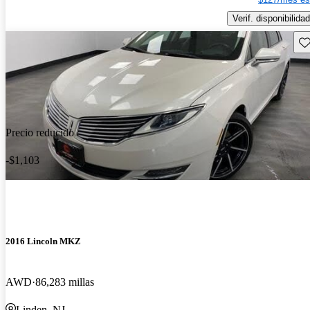
Verif. disponibilidad
Gu
Precio reducido
-$1,103
2016 Lincoln MKZ
AWD
86,283 millas
Linden, NJ