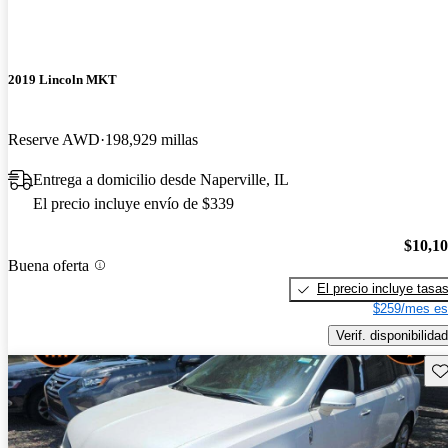
2019 Lincoln MKT
Reserve AWD
198,929 millas
Entrega a domicilio desde Naperville, IL
El precio incluye envío de $339
$10,1
Buena oferta
El precio incluye tasa
$259/mes es
Verif. disponibilidad
Gu