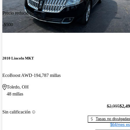
Precio reducido
-$500
2010 Lincoln MKT
EcoBoost AWD
194,787 millas
Toledo, OH
48 millas
$2,995
$2,4
Sin calificación
Tasas no divulgada
$64/mes es