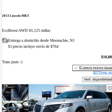
2013 Lincoln MKT
EcoBoost AWD
81,125 millas
Entrega a domicilio desde Moonachie, NJ
El precio incluye envío de $764
$10,8
Trato justo
El precio incluye tasa
$277/mes es
Verif. disponibilidad
Gu