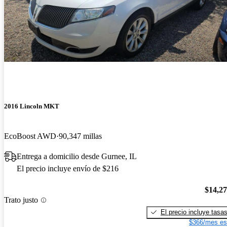
2016 Lincoln MKT
EcoBoost AWD
90,347 millas
Entrega a domicilio desde Gurnee, IL
El precio incluye envío de $216
$14,2
Trato justo
El precio incluye tasa
$366/mes es