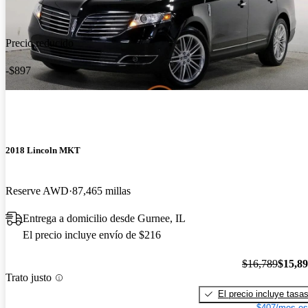
Precio reducido
-$897
2018 Lincoln MKT
Reserve AWD
87,465 millas
Entrega a domicilio desde Gurnee, IL
El precio incluye envío de $216
$16,789
$15,8
Trato justo
El precio incluye tasa
$407/mes es