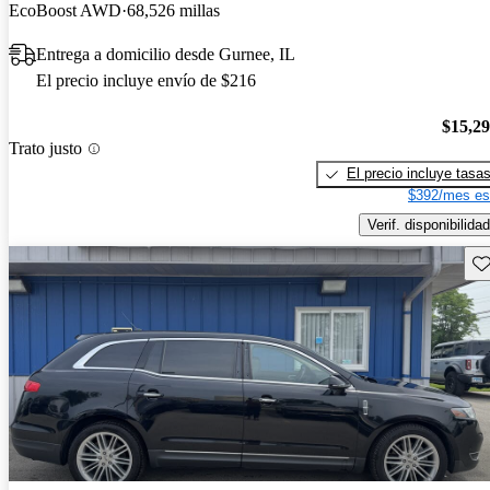
EcoBoost AWD
68,526 millas
Entrega a domicilio desde Gurnee, IL
El precio incluye envío de $216
$15,2
Trato justo
El precio incluye tasa
$392/mes es
Verif. disponibilidad
Gu