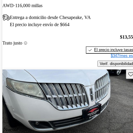
AWD
116,000 millas
Entrega a domicilio desde Chesapeake, VA
El precio incluye envío de $664
$13,5
Trato justo
El precio incluye tasa
$347/mes es
Verif. disponibilidad
Gu
¡Nuevo!