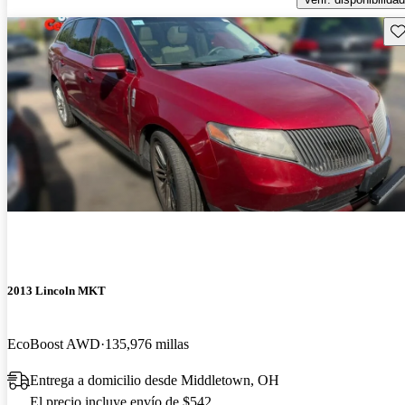
Gu
2013 Lincoln MKT
EcoBoost AWD
135,976 millas
Entrega a domicilio desde Middletown, OH
El precio incluye envío de $542