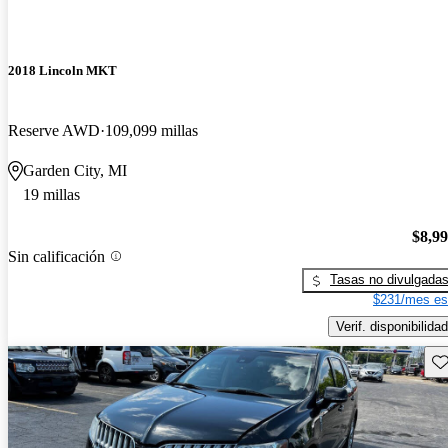
2018 Lincoln MKT
Reserve AWD
109,099 millas
Garden City, MI
19 millas
$8,9
Sin calificación
Tasas no divulgada
$231/mes es
Verif. disponibilidad
Gu