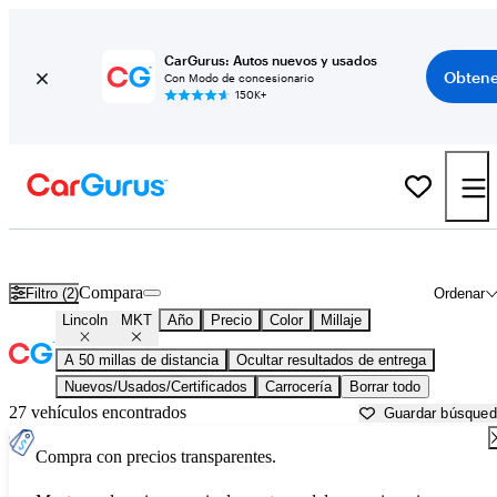
CarGurus: Autos nuevos y usados
Obtene
Con Modo de concesionario
150K+
Lincoln MKT usados en venta cerca de
Ann Arbor, MI
Compara
Filtro (2)
Ordenar
Lincoln
MKT
Año
Precio
Color
Millaje
A 50 millas de distancia
Ocultar resultados de entrega
Nuevos/Usados/Certificados
Carrocería
Borrar todo
27 vehículos encontrados
Guardar búsque
Compra con precios transparentes.