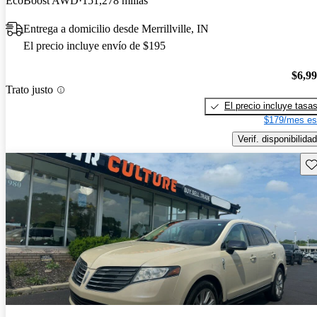
EcoBoost AWD
151,278 millas
Entrega a domicilio desde Merrillville, IN
El precio incluye envío de $195
$6,9
Trato justo
El precio incluye tasa
$179/mes es
Verif. disponibilidad
Gu