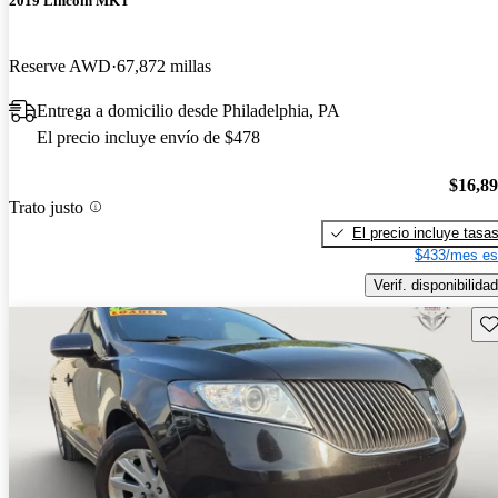
2019 Lincoln MKT
Reserve AWD
67,872 millas
Entrega a domicilio desde Philadelphia, PA
El precio incluye envío de $478
$16,8
Trato justo
El precio incluye tasa
$433/mes es
Verif. disponibilidad
Gu