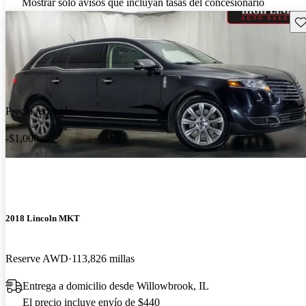
Mostrar solo avisos que incluyan tasas del concesionario
Gu
Precio reducido
-$1,000
2018 Lincoln MKT
Reserve AWD
113,826 millas
Entrega a domicilio desde Willowbrook, IL
El precio incluye envío de $440