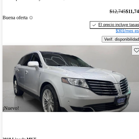
$12,745
$11,7
Buena oferta
El precio incluye tasa
$301/mes es
Verif. disponibilidad
Gu
¡Nuevo!