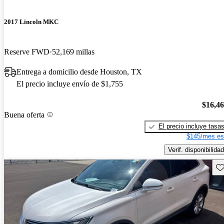
2017 Lincoln MKC
Reserve FWD
52,169 millas
Entrega a domicilio desde Houston, TX
El precio incluye envío de $1,755
$16,4
Buena oferta
El precio incluye tasa
$145/mes es
Verif. disponibilidad
Gu