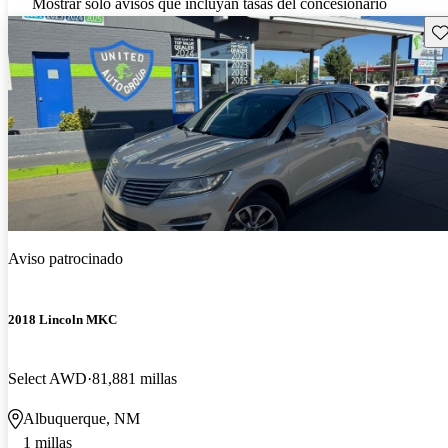
Mostrar solo avisos que incluyan tasas del concesionario
Gu
Aviso patrocinado
2018 Lincoln MKC
Select AWD
81,881 millas
Albuquerque, NM
1 millas