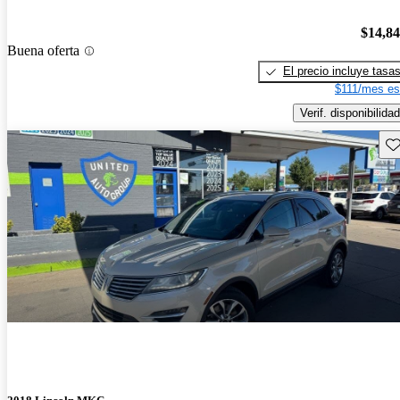
$14,8
Buena oferta
El precio incluye tasa
$111/mes es
Verif. disponibilidad
Gu