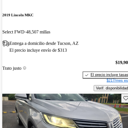
2019 Lincoln MKC
Select FWD
48,507 millas
Entrega a domicilio desde Tucson, AZ
El precio incluye envío de $313
$19,9
Trato justo
El precio incluye tasa
$217/mes es
Verif. disponibilidad
Gu