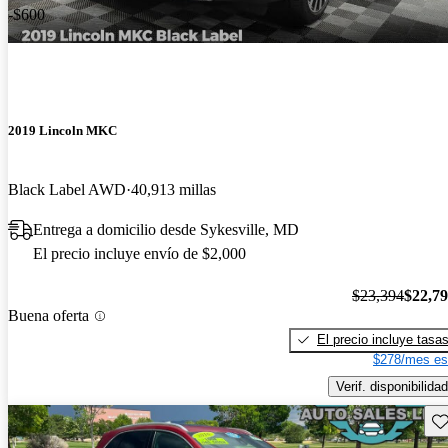
-$600
2019 Lincoln MKC
Black Label AWD
40,913 millas
Entrega a domicilio desde Sykesville, MD
El precio incluye envío de $2,000
$23,394
$22,7
Buena oferta
El precio incluye tasa
$278/mes es
Verif. disponibilidad
Gu