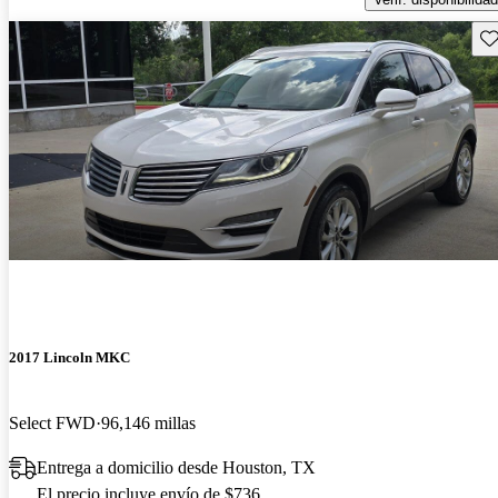
Gu
2017 Lincoln MKC
Select FWD
96,146 millas
Entrega a domicilio desde Houston, TX
El precio incluye envío de $736