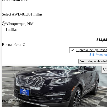
2018 Lincoln MKC
Select AWD
81,881 millas
Albuquerque, NM
1 millas
$14,8
Buena oferta
El precio incluye tasa
$111/mes es
Verif. disponibilidad
Gu
Precio reducido