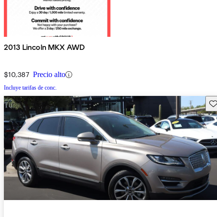
2013 Lincoln MKX AWD
$10,387
Precio alto
Incluye tarifas de conc.
Gu