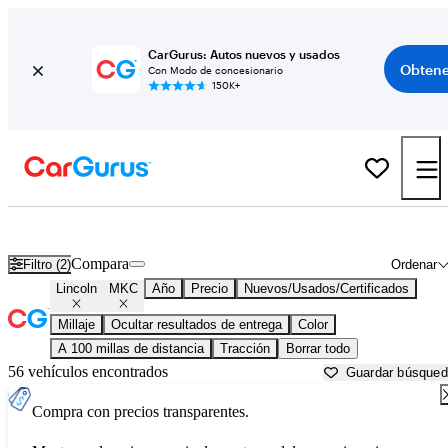
CarGurus: Autos nuevos y usados
Obtene
Con Modo de concesionario
150K+
Lincoln MKC usados en venta cerca de
Albuquerque, NM
Compara
Filtro (2)
Ordenar
Lincoln
MKC
Año
Precio
Nuevos/Usados/Certificados
Millaje
Ocultar resultados de entrega
Color
A 100 millas de distancia
Tracción
Borrar todo
56 vehículos encontrados
Guardar búsque
Compra con precios transparentes.