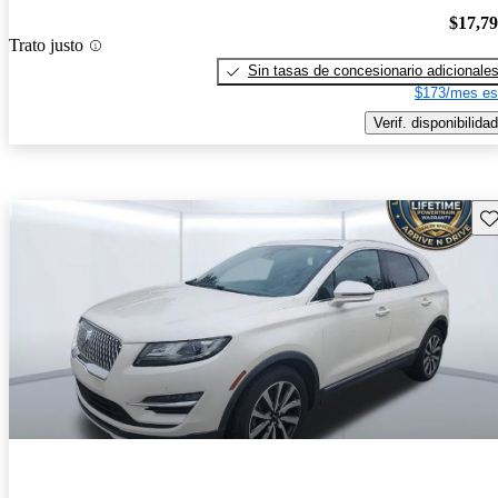
$17,7
Trato justo
Sin tasas de concesionario adicionale
$173/mes es
Verif. disponibilidad
Gu