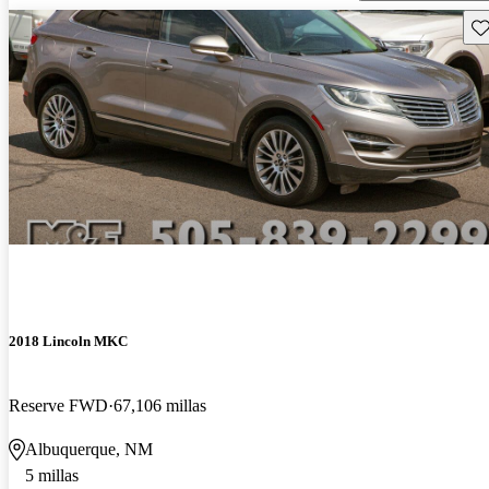
Gu
2018 Lincoln MKC
Reserve FWD
67,106 millas
Albuquerque, NM
5 millas