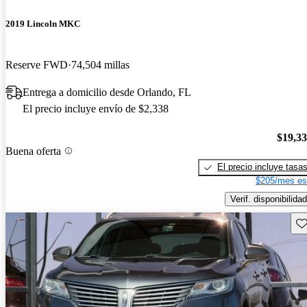
2019 Lincoln MKC
Reserve FWD
74,504 millas
Entrega a domicilio desde Orlando, FL
El precio incluye envío de $2,338
$19,3
Buena oferta
El precio incluye tasa
$205/mes es
Verif. disponibilidad
Gu