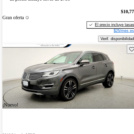
$10,7
Gran oferta
El precio incluye tasa
$25/mes es
Verif. disponibilidad
Gu
¡Nuevo!