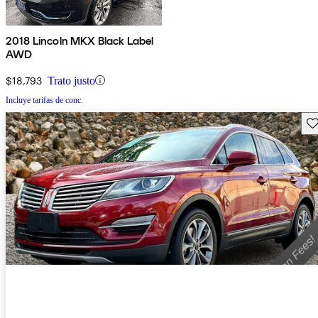
2018 Lincoln MKX Black Label
AWD
$18,793
Trato justo
Incluye tarifas de conc.
Gu