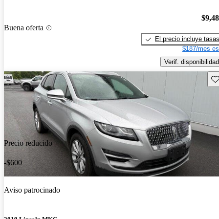
$9,4
Buena oferta
El precio incluye tasa
$187/mes es
Verif. disponibilidad
Gu
Precio reducido
-$600
Aviso patrocinado