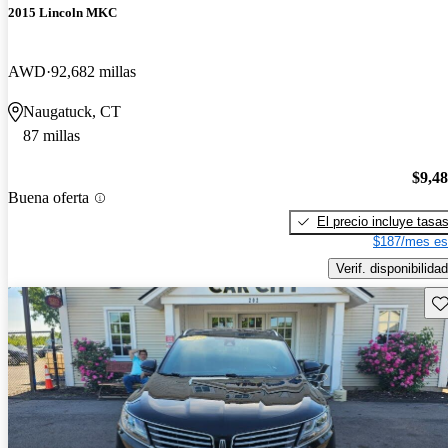
2015 Lincoln MKC
AWD
92,682 millas
Naugatuck, CT
87 millas
$9,4
Buena oferta
El precio incluye tasa
$187/mes es
Verif. disponibilidad
Gu