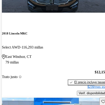
2018 Lincoln MKC
Select AWD
116,293 millas
East Windsor, CT
79 millas
$12,1
Trato justo
El precio incluye tasa
$239/mes es
Verif. disponibilidad
Gu