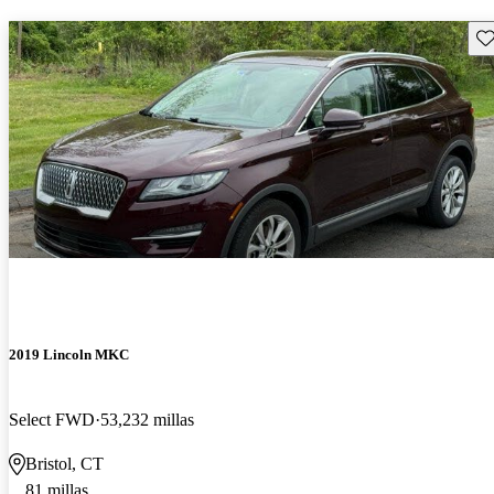
Gu
2019 Lincoln MKC
Select FWD
53,232 millas
Bristol, CT
81 millas