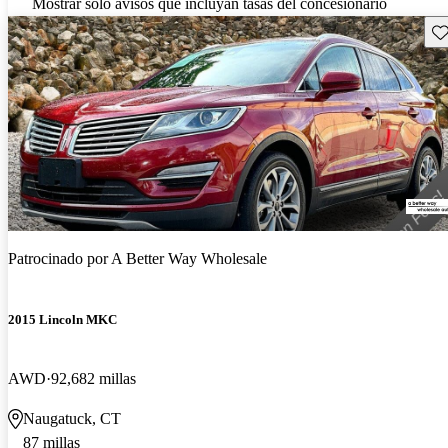
Mostrar solo avisos que incluyan tasas del concesionario
Gu
Patrocinado por
A Better Way Wholesale
2015 Lincoln MKC
AWD
92,682 millas
Naugatuck, CT
87 millas