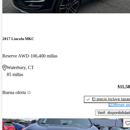
2017 Lincoln MKC
Reserve AWD
106,400 millas
Waterbury, CT
85 millas
$11,5
Buena oferta
El precio incluye tasa
$228/mes es
Verif. disponibilidad
Gu