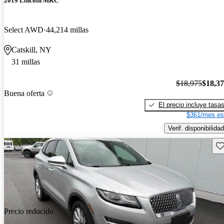
2019 Lincoln MKC
Select AWD
44,214 millas
Catskill, NY
31 millas
$18,975
$18,3
Buena oferta
El precio incluye tasa
$361/mes es
Verif. disponibilidad
Gu
Precio reducido