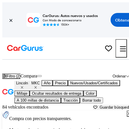
CarGurus: Autos nuevos y usados
Obtene
Con Modo de concesionario
150K+
Lincoln MKC usados en venta cerca de
Albany, NY
Compara
Filtro (2)
Ordenar
Lincoln
MKC
Año
Precio
Nuevos/Usados/Certificados
Millaje
Ocultar resultados de entrega
Color
A 100 millas de distancia
Tracción
Borrar todo
84 vehículos encontrados
Guardar búsque
Compra con precios transparentes.