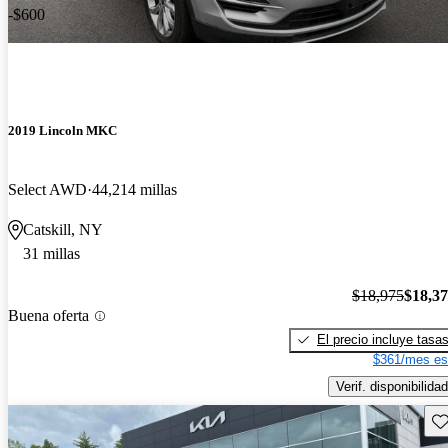
-$600
2019 Lincoln MKC
Select AWD
44,214 millas
Catskill, NY
31 millas
$18,975
$18,3
Buena oferta
El precio incluye tasa
$361/mes es
Verif. disponibilidad
Gu