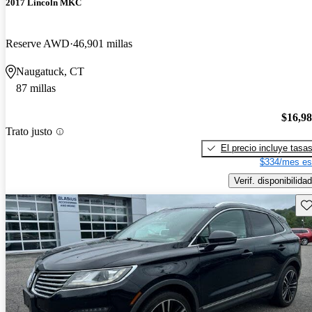
2017 Lincoln MKC
Reserve AWD
46,901 millas
Naugatuck, CT
87 millas
$16,9
Trato justo
El precio incluye tasa
$334/mes es
Verif. disponibilidad
Gu