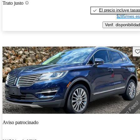
Trato justo
El precio incluye tasa
$285/mes es
Verif. disponibilidad
Gu
¡Nuevo!
Aviso patrocinado