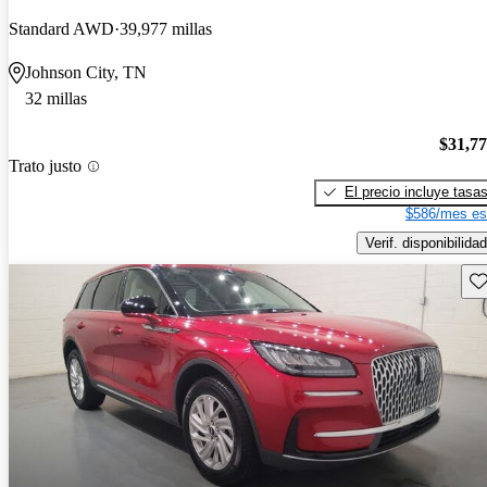
Standard AWD
39,977 millas
Johnson City, TN
32 millas
$31,7
Trato justo
El precio incluye tasa
$586/mes es
Verif. disponibilidad
Gu