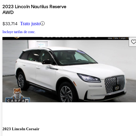
2023 Lincoln Nautilus Reserve
AWD
$33,714
Trato justo
Incluye tarifas de conc.
Gu
2023 Lincoln Corsair