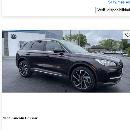
$479/mes es
Verif. disponibilidad
Gu
2023 Lincoln Corsair