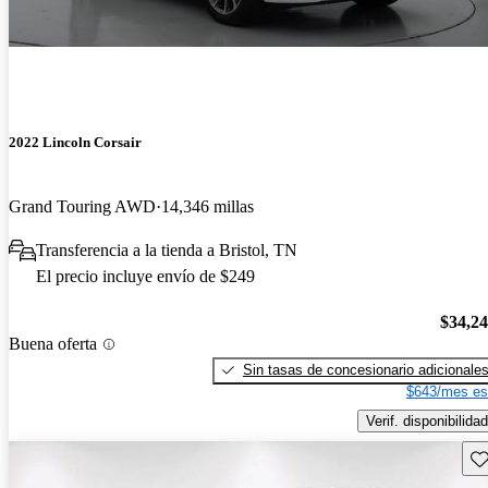
2022 Lincoln Corsair
Grand Touring AWD
14,346 millas
Transferencia a la tienda a Bristol, TN
El precio incluye envío de $249
$34,2
Buena oferta
Sin tasas de concesionario adicionale
$643/mes es
Verif. disponibilidad
Gu