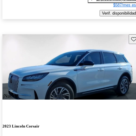
$587/mes es
Verif. disponibilidad
Gu
¡Nuevo!
2023 Lincoln Corsair