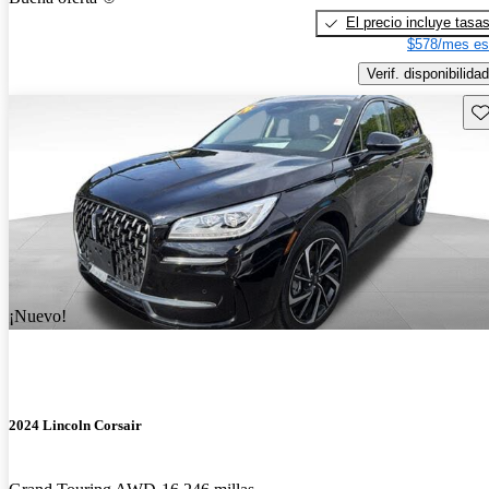
El precio incluye tasa
$578/mes es
Verif. disponibilidad
Gu
¡Nuevo!
2024 Lincoln Corsair