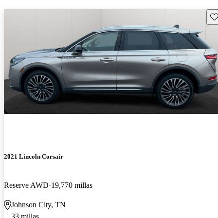
Gu
2021 Lincoln Corsair
Reserve AWD
19,770 millas
Johnson City, TN
33 millas