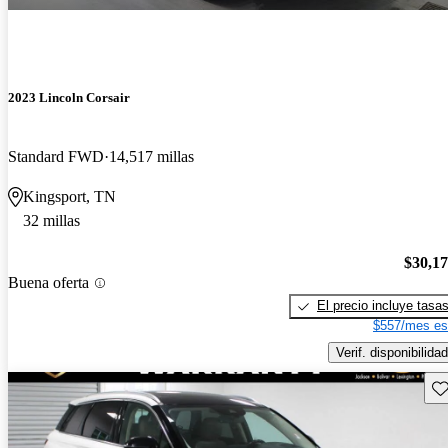
2023 Lincoln Corsair
Standard FWD
14,517 millas
Kingsport, TN
32 millas
$30,1
Buena oferta
El precio incluye tasa
$557/mes es
Verif. disponibilidad
Gu