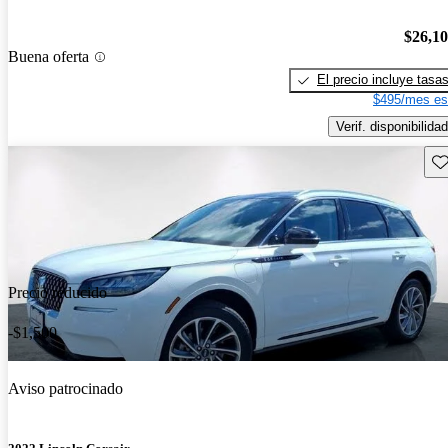
$26,1
Buena oferta
El precio incluye tasa
$495/mes es
Verif. disponibilidad
Gu
Precio reducido
-$1,500
Aviso patrocinado