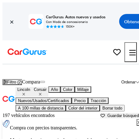
CarGurus: Autos nuevos y usados
Obtene
Con Modo de concesionario
150K+
Lincoln Corsair usados en venta cerca de
Abingdon, VA
Compara
Filtro (2)
Ordenar
Lincoln
Corsair
Año
Color
Millaje
Nuevos/Usados/Certificados
Precio
Tracción
A 100 millas de distancia
Color del interior
Borrar todo
197 vehículos encontrados
Guardar búsque
Compra con precios transparentes.