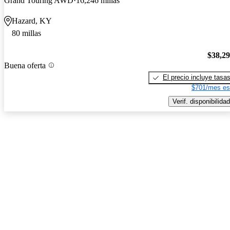
Grand Touring AWD
16,246 millas
Hazard, KY
80 millas
$38,2
Buena oferta
El precio incluye tasa
$701/mes es
Verif. disponibilidad