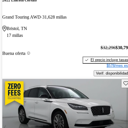
2022 Lincoln Corsair
Grand Touring AWD
31,628 millas
Bristol, TN
17 millas
$32,296
$30,7
Buena oferta
El precio incluye tasa
$578/mes es
Verif. disponibilidad
Gu