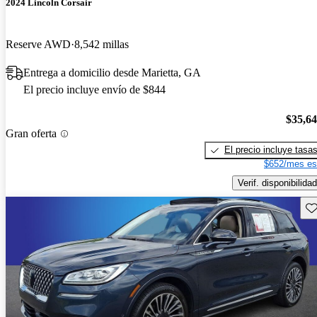
2024 Lincoln Corsair
Reserve AWD
8,542 millas
Entrega a domicilio desde Marietta, GA
El precio incluye envío de $844
$35,6
Gran oferta
El precio incluye tasa
$652/mes es
Verif. disponibilidad
Gu