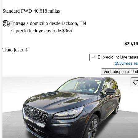
Standard FWD
40,618 millas
Entrega a domicilio desde Jackson, TN
El precio incluye envío de $965
$29,1
Trato justo
El precio incluye tasa
$538/mes es
Verif. disponibilidad
Gu