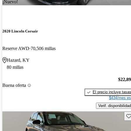
¡Nuevo!
2020 Lincoln Corsair
Reserve AWD
70,506 millas
Hazard, KY
80 millas
$22,8
Buena oferta
El precio incluye tasa
$434/mes es
Verif. disponibilidad
Gu