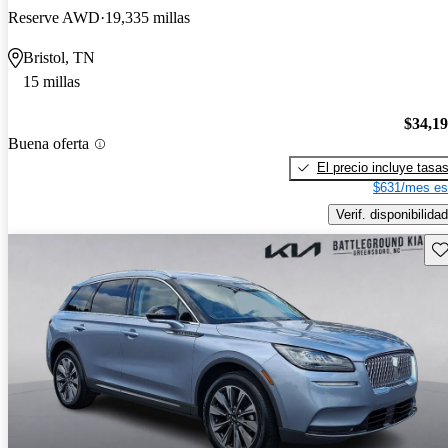
Reserve AWD
19,335 millas
Bristol, TN
15 millas
$34,1
Buena oferta
El precio incluye tasa
$631/mes es
Verif. disponibilidad
Gu