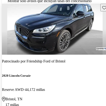
Mostrar solo avisos que incluyan tasas del concesionario
Gu
Patrocinado por
Friendship Ford of Bristol
2020 Lincoln Corsair
Reserve AWD
44,172 millas
Bristol, TN
17 millas