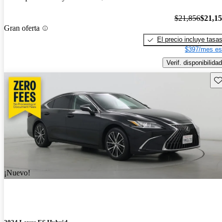
$21,856
$21,1
Gran oferta
El precio incluye tasa
$397/mes es
Verif. disponibilidad
Gu
¡Nuevo!