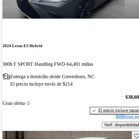
2024 Lexus ES Hybrid
300h F SPORT Handling FWD
64,491 millas
Entrega a domicilio desde Greensboro, NC
El precio incluye envío de $214
$38,6
Gran oferta
El precio incluye tasa
$699/mes es
Verif. disponibilidad
Gu