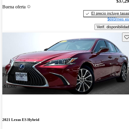
$37,2
Buena oferta
El precio incluye tasa
$693/mes es
Verif. disponibilidad
Gu
Precio reducido
-$1,000
2021 Lexus ES Hybrid