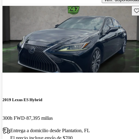
Gu
2019 Lexus ES Hybrid
300h FWD
87,395 millas
Entrega a domicilio desde Plantation, FL
El precio incluye envío de $700