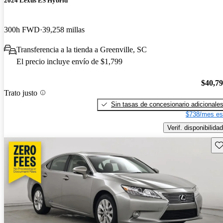
2024 Lexus ES Hybrid
300h FWD
39,258 millas
Transferencia a la tienda a Greenville, SC
El precio incluye envío de $1,799
$40,7
Trato justo
Sin tasas de concesionario adicionale
$738/mes es
Verif. disponibilidad
Gu