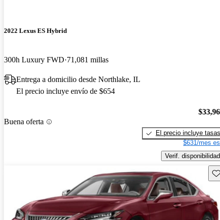
2022 Lexus ES Hybrid
300h Luxury FWD
71,081 millas
Entrega a domicilio desde Northlake, IL
El precio incluye envío de $654
$33,9
Buena oferta
El precio incluye tasa
$631/mes es
Verif. disponibilidad
Gu