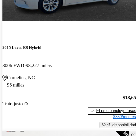
2015 Lexus ES Hybrid
300h FWD
98,227 millas
Cornelius, NC
95 millas
$18,6
Trato justo
El precio incluye tasa
$350/mes es
Verif. disponibilidad
Gu