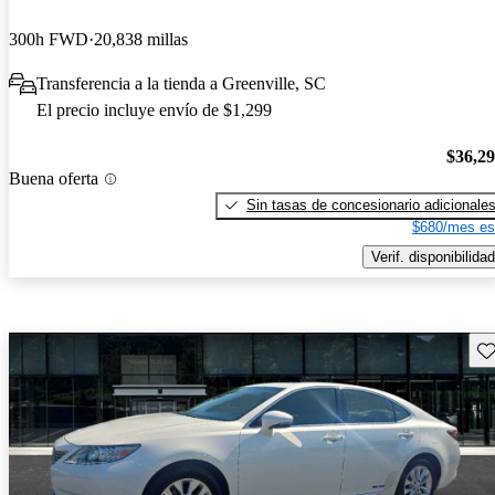
300h FWD
20,838 millas
Transferencia a la tienda a Greenville, SC
El precio incluye envío de $1,299
$36,2
Buena oferta
Sin tasas de concesionario adicionale
$680/mes es
Verif. disponibilidad
Gu