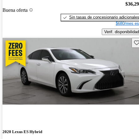
$36,2
Buena oferta
Sin tasas de concesionario adicionale
$680/mes es
Verif. disponibilidad
Gu
2020 Lexus ES Hybrid