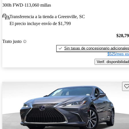
300h FWD
113,060 millas
Transferencia a la tienda a Greenville, SC
El precio incluye envío de $1,799
$28,7
Trato justo
Sin tasas de concesionario adicionale
$525/mes es
Verif. disponibilidad
Gu