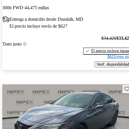
300h FWD
44,475 millas
Entrega a domicilio desde Dundalk, MD
El precio incluye envío de $627
$34,426
$33,4
Trato justo
El precio incluye tasa
$621/mes es
Verif. disponibilidad
Gu