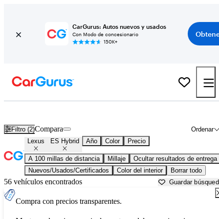
CarGurus: Autos nuevos y usados
Obtene
Con Modo de concesionario
150K+
Lexus ES Hybrid usados en venta cerca de
Asheville, NC
Compara
Filtro (2)
Ordenar
Lexus
ES Hybrid
Año
Color
Precio
A 100 millas de distancia
Millaje
Ocultar resultados de entrega
Nuevos/Usados/Certificados
Color del interior
Borrar todo
56 vehículos encontrados
Guardar búsque
Compra con precios transparentes.