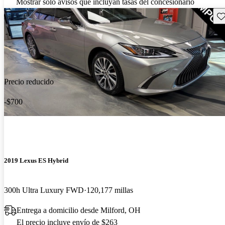
Mostrar solo avisos que incluyan tasas del concesionario
Gu
Precio reducido
-$700
2019 Lexus ES Hybrid
300h Ultra Luxury FWD
120,177 millas
Entrega a domicilio desde Milford, OH
El precio incluye envío de $263