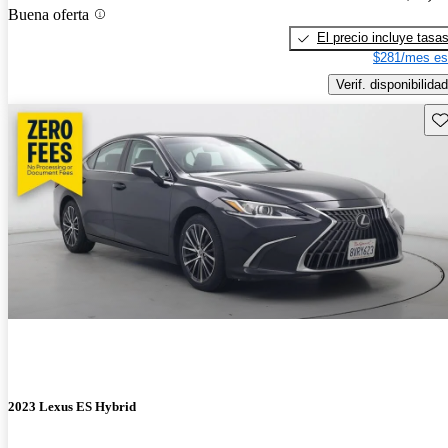
Buena oferta
El precio incluye tasa
$281/mes es
Verif. disponibilidad
Gu
2023 Lexus ES Hybrid