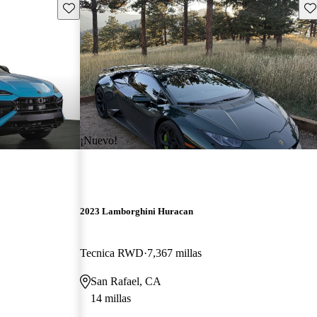
Guarda este Aviso
Gu
¡Nuevo!
2023 Lamborghini Huracan
Tecnica RWD
7,367 millas
San Rafael, CA
14 millas