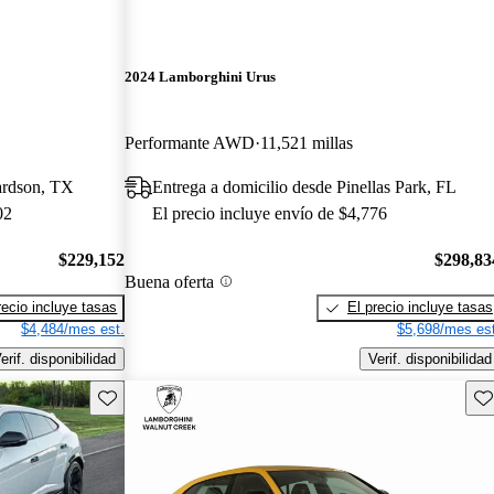
2024 Lamborghini Urus
Performante AWD
11,521 millas
ardson, TX
Entrega a domicilio desde Pinellas Park, FL
02
El precio incluye envío de $4,776
$229,152
$298,83
Buena oferta
recio incluye tasas
El precio incluye tasas
$4,484/mes est.
$5,698/mes est
erif. disponibilidad
Verif. disponibilidad
Guarda este Aviso
Gu