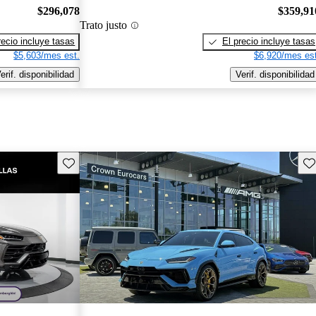
$296,078
$359,91
Trato justo
recio incluye tasas
El precio incluye tasas
$5,603/mes est.
$6,920/mes est
erif. disponibilidad
Verif. disponibilidad
Guarda este Aviso
Gu