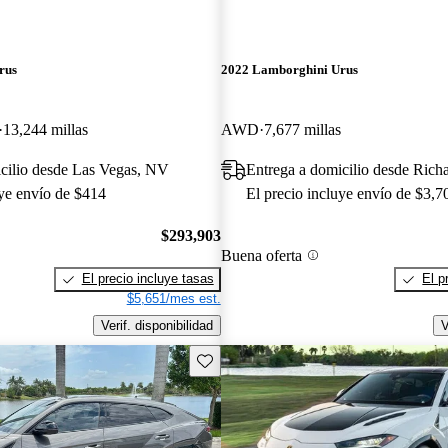
rus
2022 Lamborghini Urus
13,244 millas
AWD
7,677 millas
cilio desde Las Vegas, NV
Entrega a domicilio desde Rich
uye envío de $414
El precio incluye envío de $3,7
$293,903
Buena oferta
El precio incluye tasas
El p
$5,651/mes est.
Verif. disponibilidad
V
Guarda este Aviso