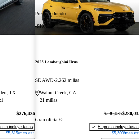
Precio reducido
-$10,000
2025 Lamborghini Urus
SE AWD
2,262 millas
llen, TX
Walnut Creek, CA
21
21 millas
$276,436
$290,035
$280,03
Gran oferta
recio incluye tasas
El precio incluye tasas
$5,315/mes est.
$5,300/mes est