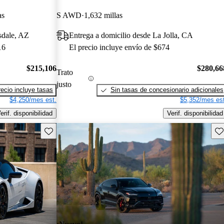
as
S AWD
1,632 millas
sdale, AZ
Entrega a domicilio desde La Jolla, CA
16
El precio incluye envío de $674
$215,106
$280,66
Trato
justo
recio incluye tasas
Sin tasas de concesionario adicionales
$4,250/mes est.
$5,352/mes est
erif. disponibilidad
Verif. disponibilidad
Guarda este Aviso
Gu