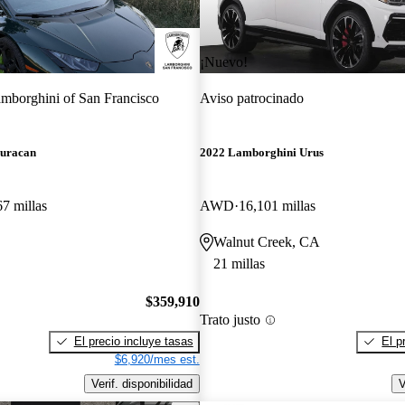
¡Nuevo!
mborghini of San Francisco
Aviso patrocinado
uracan
2022 Lamborghini Urus
67 millas
AWD
16,101 millas
Walnut Creek, CA
21 millas
$359,910
Trato justo
El precio incluye tasas
El p
$6,920/mes est.
Verif. disponibilidad
V