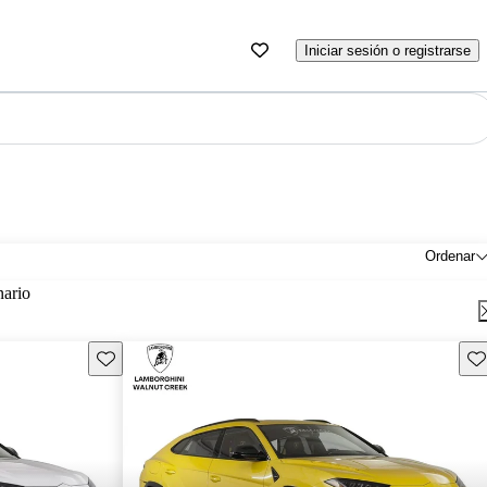
Iniciar sesión o registrarse
Ordenar
nario
Guarda este Aviso
Gu