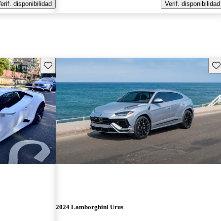
erif. disponibilidad
Verif. disponibilidad
Guarda este Aviso
Gu
2024 Lamborghini Urus