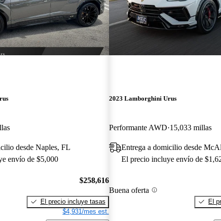
rus
2023 Lamborghini Urus
llas
Performante AWD
15,033 millas
cilio desde Naples, FL
Entrega a domicilio desde McA
uye envío de $5,000
El precio incluye envío de $1,6
$258,616
Buena oferta
El precio incluye tasas
El p
$4,931/mes est.