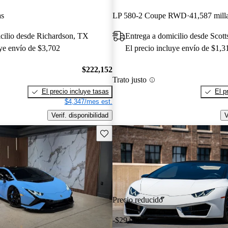
as
LP 580-2 Coupe RWD
41,587 mill
cilio desde Richardson, TX
Entrega a domicilio desde Scott
uye envío de $3,702
El precio incluye envío de $1,3
$222,152
Trato justo
El precio incluye tasas
El p
$4,347/mes est.
Verif. disponibilidad
V
Guarda este Aviso
Precio reducido
-$29,000