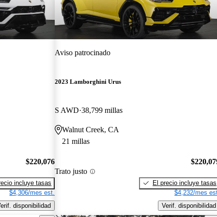
Aviso patrocinado
2023 Lamborghini Urus
S AWD
38,799 millas
Walnut Creek, CA
21 millas
$220,076
$220,07
Trato justo
recio incluye tasas
El precio incluye tasas
$4,306/mes est.
$4,232/mes est
erif. disponibilidad
Verif. disponibilidad