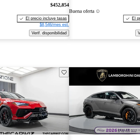
$452,854
Buena oferta
El precio incluye tasas
El p
$8,546/mes est.
Verif. disponibilidad
V
Guarda este Aviso