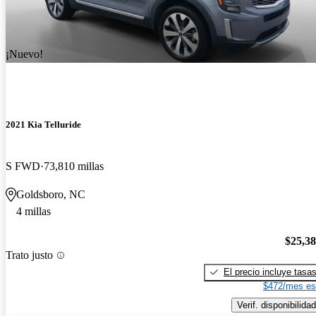
¡Nuevo!
2021 Kia Telluride
S FWD
73,810 millas
Goldsboro, NC
4 millas
$25,3
Trato justo
El precio incluye tasa
$472/mes es
Verif. disponibilidad