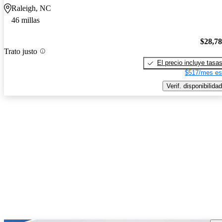
Raleigh, NC
46 millas
$28,7
Trato justo
El precio incluye tasa
$517/mes es
Verif. disponibilidad