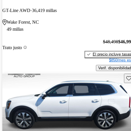
GT-Line AWD
36,419 millas
Wake Forest, NC
49 millas
$48,498
$46,9
Trato justo
El precio incluye tasa
$850/mes es
Verif. disponibilidad
Gu