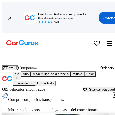
CarGurus: Autos nuevos y usados
Obtene
Con Modo de concesionario
150K+
Autos Kia usados en venta cerca de
Goldsboro, NC
Compara
Filtro (1)
Ordenar
Kia
Año
A 50 millas de distancia
Millaje
Color
Transmisión
Borrar todo
685 vehículos encontrados
Guardar búsque
Compra con precios transparentes.
Mostrar solo avisos que incluyan tasas del concesionario