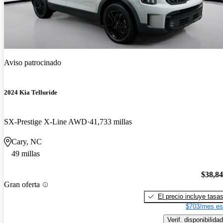
Aviso patrocinado
2024 Kia Telluride
SX-Prestige X-Line AWD
41,733 millas
Cary, NC
49 millas
$38,8
Gran oferta
El precio incluye tasa
$703/mes es
Verif. disponibilidad