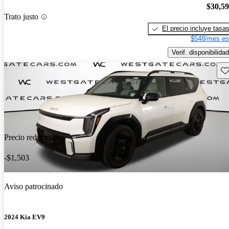
$30,5
Trato justo
El precio incluye tasa
$548/mes es
Verif. disponibilidad
Gu
Precio reducido
-$1,503
Aviso patrocinado
2024 Kia EV9