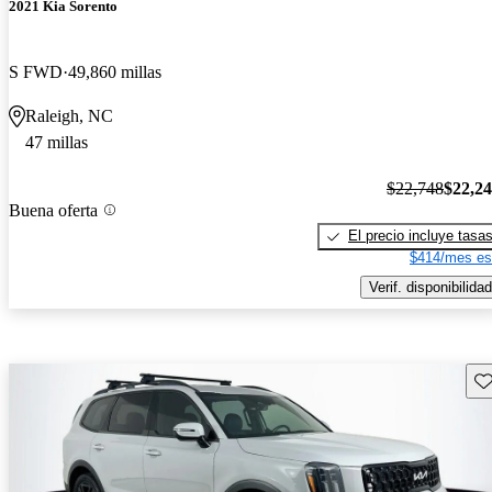
2021 Kia Sorento
S FWD
49,860 millas
Raleigh, NC
47 millas
$22,748
$22,2
Buena oferta
El precio incluye tasa
$414/mes es
Verif. disponibilidad
Gu