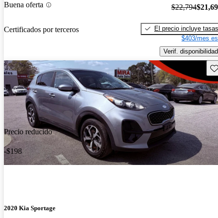
Buena oferta
$22,794
$21,6
El precio incluye tasa
Certificados por terceros
$403/mes es
Verif. disponibilidad
Gu
Precio reducido
-$198
2020 Kia Sportage