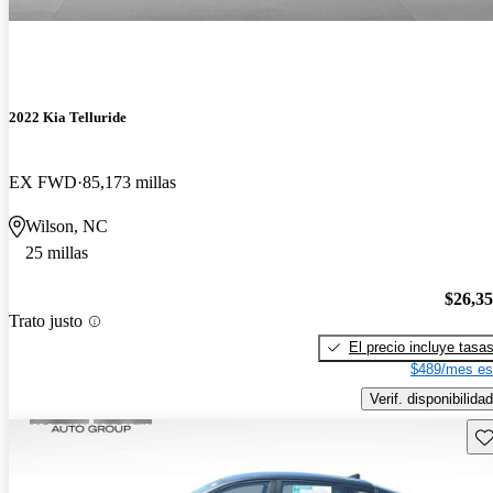
2022 Kia Telluride
EX FWD
85,173 millas
Wilson, NC
25 millas
$26,3
Trato justo
El precio incluye tasa
$489/mes es
Verif. disponibilidad
Gu