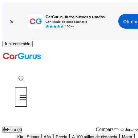
CarGurus: Autos nuevos y usados
Obtene
Con Modo de concesionario
150K+
Ir al contenido
Kia Stinger usados en venta cerca de
Auburn, CA
Compara
Filtro (2)
Ordenar
Kia
Stinger
Año
Precio
A 100 millas de distancia
Motor