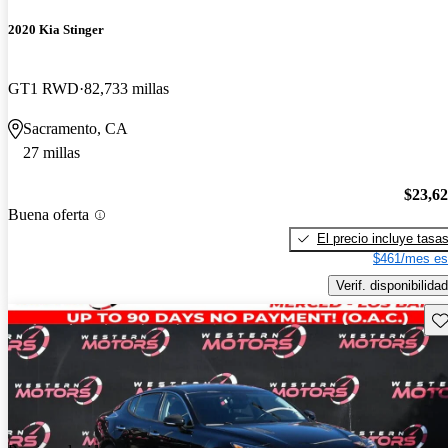
2020 Kia Stinger
GT1 RWD
82,733 millas
Sacramento, CA
27 millas
$23,6
Buena oferta
El precio incluye tasa
$461/mes es
Verif. disponibilidad
Gu