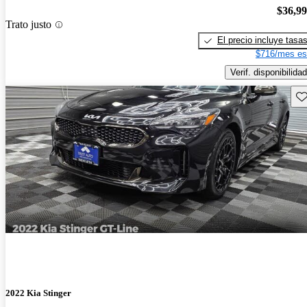
$36,9
Trato justo
El precio incluye tasa
$716/mes es
Verif. disponibilidad
Gu
2022 Kia Stinger