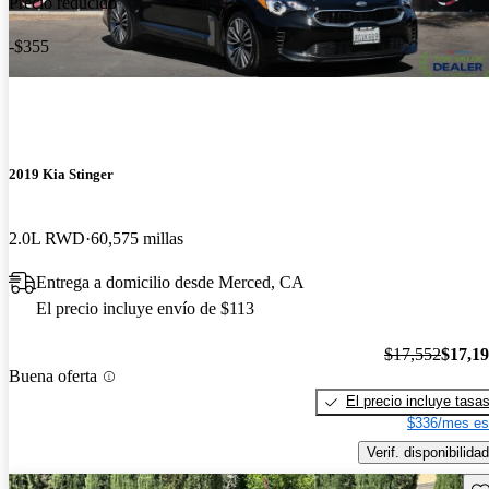
Precio reducido
-$355
2019 Kia Stinger
2.0L RWD
60,575 millas
Entrega a domicilio desde Merced, CA
El precio incluye envío de $113
$17,552
$17,1
Buena oferta
El precio incluye tasa
$336/mes es
Verif. disponibilidad