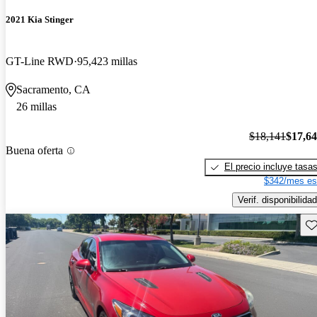
2021 Kia Stinger
GT-Line RWD
95,423 millas
Sacramento, CA
26 millas
$18,141
$17,6
Buena oferta
El precio incluye tasa
$342/mes es
Verif. disponibilidad
Gu