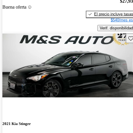
$27,9
Buena oferta
El precio incluye tasa
$540/mes es
Verif. disponibilidad
Gu
2021 Kia Stinger