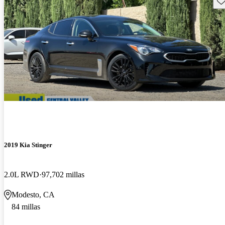
Gu
2019 Kia Stinger
2.0L RWD
97,702 millas
Modesto, CA
84 millas