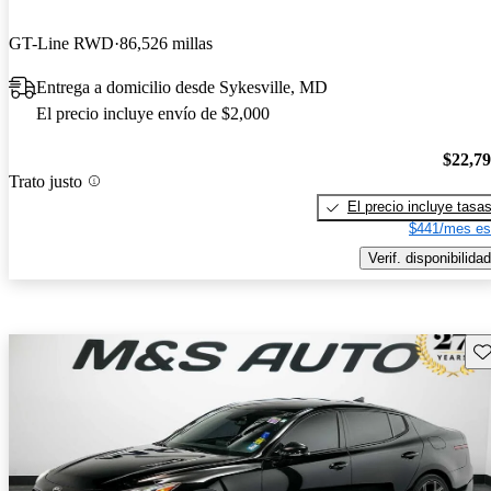
GT-Line RWD
86,526 millas
Entrega a domicilio desde Sykesville, MD
El precio incluye envío de $2,000
$22,7
Trato justo
El precio incluye tasa
$441/mes es
Verif. disponibilidad
Gu