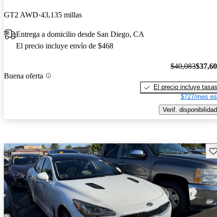
GT2 AWD
43,135 millas
Entrega a domicilio desde San Diego, CA
El precio incluye envío de $468
$40,083
$37,6
Buena oferta
El precio incluye tasa
$727/mes es
Verif. disponibilidad
Gu