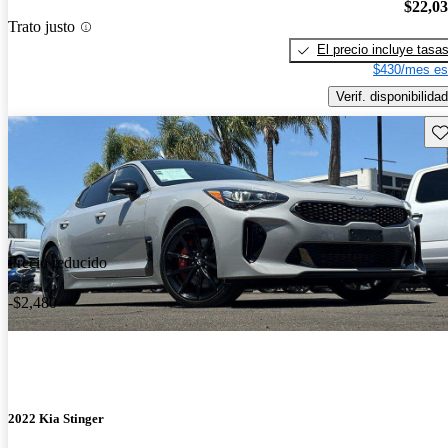
$22,0
Trato justo
El precio incluye tasa
$430/mes es
Verif. disponibilidad
Gu
Precio reducido
-$2,480
2022 Kia Stinger