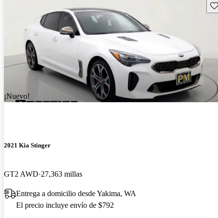
Gu
¡Nuevo!
2021 Kia Stinger
GT2 AWD
27,363 millas
Entrega a domicilio desde Yakima, WA
El precio incluye envío de $792