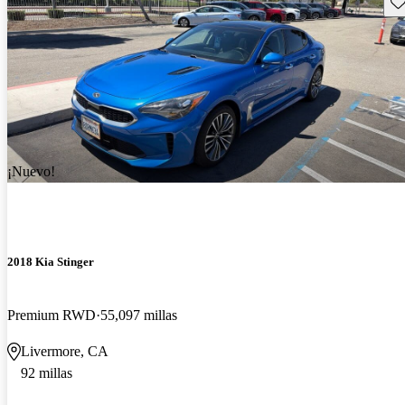
Gu
¡Nuevo!
2018 Kia Stinger
Premium RWD
55,097 millas
Livermore, CA
92 millas