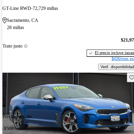
GT-Line RWD
72,729 millas
Sacramento, CA
28 millas
$21,9
Trato justo
El precio incluye tasa
$426/mes es
Verif. disponibilidad
Gu
Precio reducido
-$500