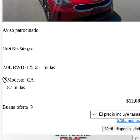
Aviso patrocinado
2019 Kia Stinger
2.0L RWD
125,651 millas
Modesto, CA
87 millas
$12,0
Buena oferta
El precio incluye tasa
$236/mes es
Verif. disponibilidad
Gu