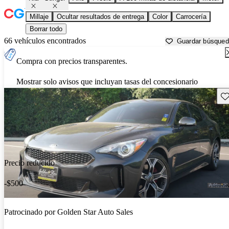
Millaje
Ocultar resultados de entrega
Color
Carrocería
Borrar todo
66 vehículos encontrados
Guardar búsque
Compra con precios transparentes.
Mostrar solo avisos que incluyan tasas del concesionario
Gu
Precio reducido
-$500
Patrocinado por
Golden Star Auto Sales