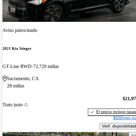
Aviso patrocinado
2021 Kia Stinger
GT-Line RWD
72,729 millas
Sacramento, CA
28 millas
$21,9
Trato justo
El precio incluye tasa
$426/mes es
Verif. disponibilidad