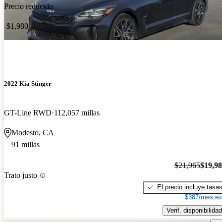
Precio reducido
-$1,980
2022 Kia Stinger
GT-Line RWD
112,057 millas
Modesto, CA
91 millas
$21,965
$19,9
Trato justo
El precio incluye tasa
$387/mes es
Verif. disponibilidad