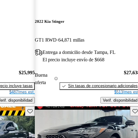
2022 Kia Stinger
GT1 RWD
64,871 millas
Entrega a domicilio desde Tampa, FL
El precio incluye envío de $668
$25,995
$27,63
Buena
oferta
recio incluye tasas
Sin tasas de concesionario adicionales
$487/mes est.
$513/mes est
erif. disponibilidad
Verif. disponibilidad
Guarda este Aviso
Gu