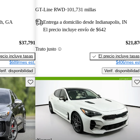
GT-Line RWD
101,731 millas
uth, GA
Entrega a domicilio desde Indianapolis, IN
El precio incluye envío de $642
$37,791
$21,87
Trato justo
recio incluye tasas
El precio incluye tasas
$689/mes est.
$406/mes est
erif. disponibilidad
Verif. disponibilidad
Guarda este Aviso
Gu