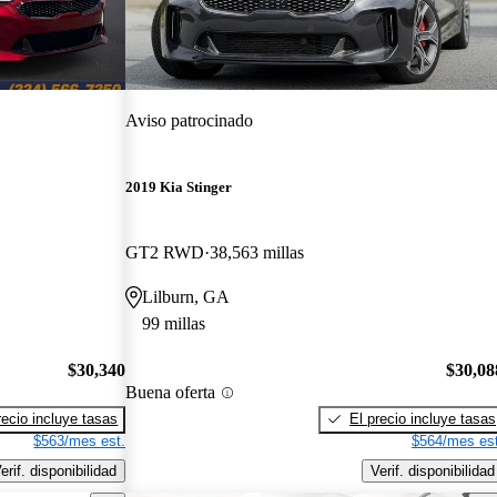
Aviso patrocinado
2019 Kia Stinger
GT2 RWD
38,563 millas
Lilburn, GA
99 millas
$30,340
$30,08
Buena oferta
recio incluye tasas
El precio incluye tasas
$563/mes est.
$564/mes est
erif. disponibilidad
Verif. disponibilidad