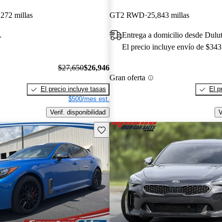
,272 millas
GT2 RWD
25,843 millas
L
Entrega a domicilio desde Dul
El precio incluye envío de $343
$27,650
$26,946
Gran oferta
El precio incluye tasas
El p
$500/mes est.
Verif. disponibilidad
V
Guarda este Aviso