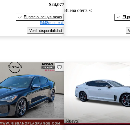
$24,077
Buena oferta
El precio incluye tasas
El p
$448/mes est.
Verif. disponibilidad
V
Guarda este Aviso
¡Nuevo!