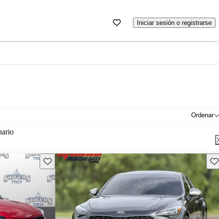
Iniciar sesión o registrarse
Ordenar
nario
Guarda este Aviso
Gu