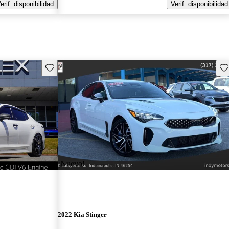
erif. disponibilidad
Verif. disponibilidad
Guarda este Aviso
Gu
¡Nuevo!
2022 Kia Stinger