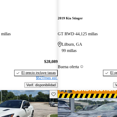
2019 Kia Stinger
 millas
GT RWD
44,125 millas
Lilburn, GA
99 millas
$28,089
Buena oferta
El precio incluye tasas
El p
$527/mes est.
Verif. disponibilidad
V
Guarda este Aviso