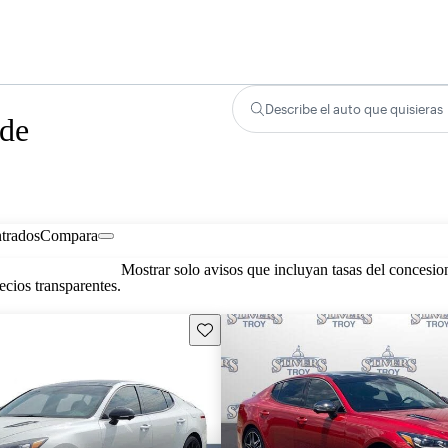
Describe el auto que quisieras
 de
trados
Compara
Mostrar solo avisos que incluyan tasas del concesio
cios transparentes.
Guarda este Aviso