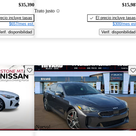
$35,390
$15,98
Trato justo
recio incluye tasas
El precio incluye tasas
$657/mes est.
$300/mes est
erif. disponibilidad
Verif. disponibilidad
Guarda este Aviso
Gu
¡Nuevo!