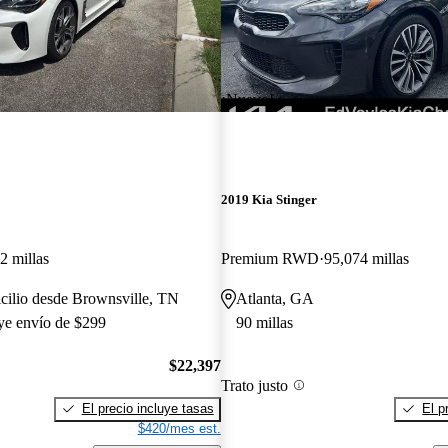
¡Nuevo!
2019 Kia Stinger
2 millas
Premium RWD
95,074 millas
cilio desde Brownsville, TN
Atlanta, GA
uye envío de $299
90 millas
$22,397
Trato justo
El precio incluye tasas
El p
$420/mes est.