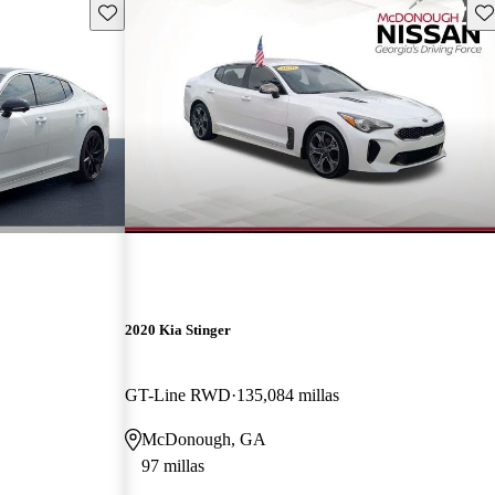
Guarda este Aviso
Gu
2020 Kia Stinger
GT-Line RWD
135,084 millas
McDonough, GA
97 millas