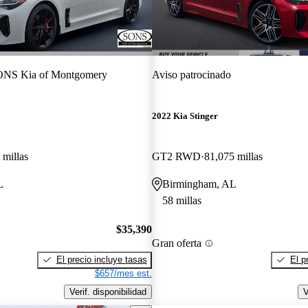
NS Kia of Montgomery
Aviso patrocinado
2022 Kia Stinger
 millas
GT2 RWD
81,075 millas
L
Birmingham, AL
58 millas
$35,390
Gran oferta
El precio incluye tasas
El p
$657/mes est.
Verif. disponibilidad
V