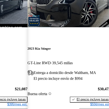
2023 Kia Stinger
GT-Line RWD
39,545 millas
Entrega a domicilio desde Waltham, MA
El precio incluye envío de $994
$21,087
$30,47
Buena oferta
recio incluye tasas
El precio incluye tasas
$395/mes est.
$556/mes est