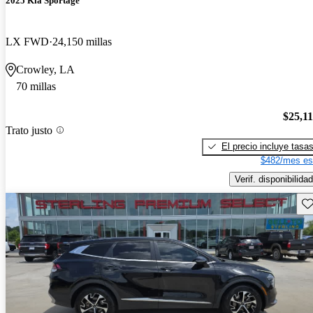
2025 Kia Sportage
LX FWD
24,150 millas
Crowley, LA
70 millas
$25,1
Trato justo
El precio incluye tasa
$482/mes es
Verif. disponibilidad
Gu