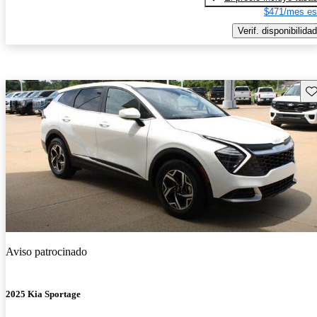
$471/mes es
Verif. disponibilidad
Gu
Aviso patrocinado
2025 Kia Sportage