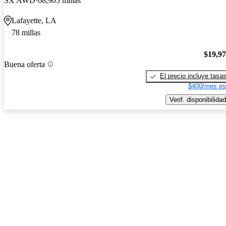
SX AWD
68,905 millas
Lafayette, LA
78 millas
$19,9
Buena oferta
El precio incluye tasa
$400/mes es
Verif. disponibilidad