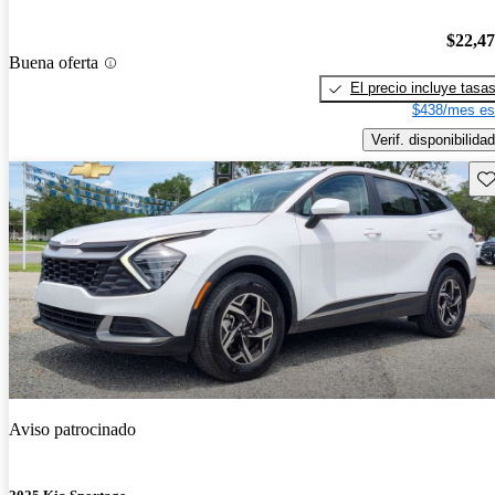
$22,4
Buena oferta
El precio incluye tasa
$438/mes es
Verif. disponibilidad
Gu
Aviso patrocinado