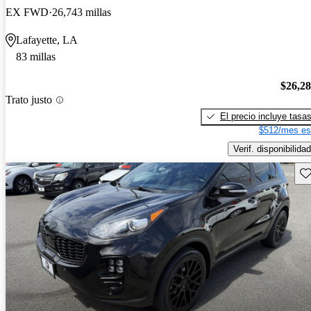
EX FWD
26,743 millas
Lafayette, LA
83 millas
$26,2
Trato justo
El precio incluye tasa
$512/mes es
Verif. disponibilidad
Gu