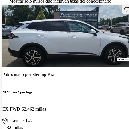
Mostrar solo avisos que incluyan tasas del concesionario
Gu
Patrocinado por
Sterling Kia
2023 Kia Sportage
EX FWD
62,462 millas
Lafayette, LA
82 millas