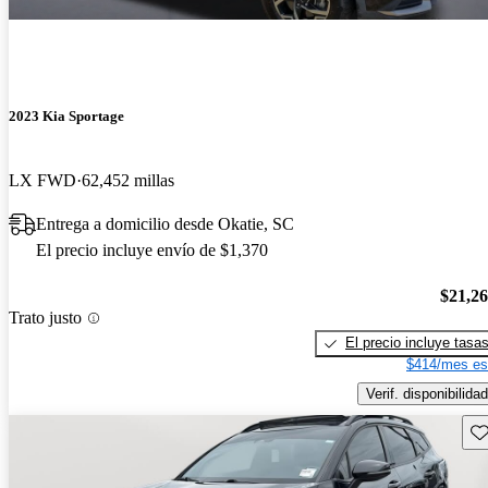
2023 Kia Sportage
LX FWD
62,452 millas
Entrega a domicilio desde Okatie, SC
El precio incluye envío de $1,370
$21,2
Trato justo
El precio incluye tasa
$414/mes es
Verif. disponibilidad
Gu