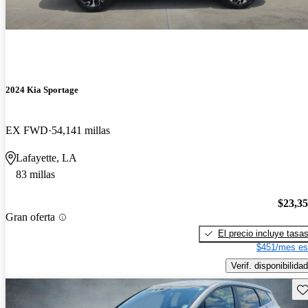
2024 Kia Sportage
EX FWD
54,141 millas
Lafayette, LA
83 millas
$23,3
Gran oferta
El precio incluye tasa
$451/mes es
Verif. disponibilidad
Gu