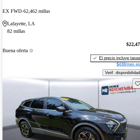
EX FWD
62,462 millas
Lafayette, LA
82 millas
$22,4
Buena oferta
El precio incluye tasa
$438/mes es
Verif. disponibilidad
Gu