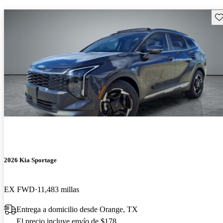
Gu
2026 Kia Sportage
EX FWD
11,483 millas
Entrega a domicilio desde Orange, TX
El precio incluye envío de $178