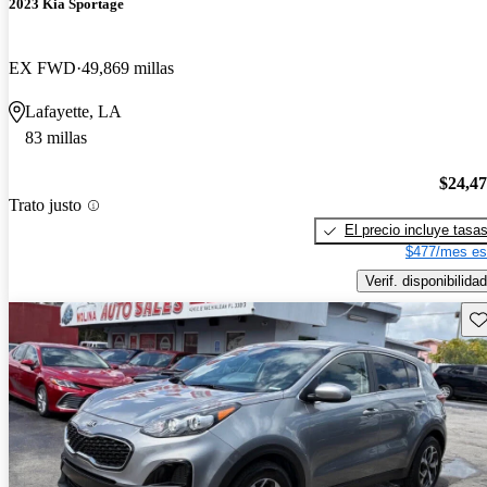
2023 Kia Sportage
EX FWD
49,869 millas
Lafayette, LA
83 millas
$24,4
Trato justo
El precio incluye tasa
$477/mes es
Verif. disponibilidad
Gu