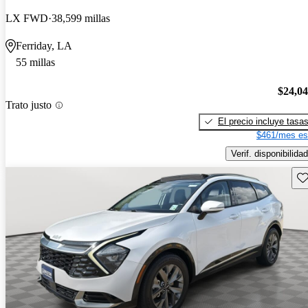
LX FWD
38,599 millas
Ferriday, LA
55 millas
$24,0
Trato justo
El precio incluye tasa
$461/mes es
Verif. disponibilidad
Gu