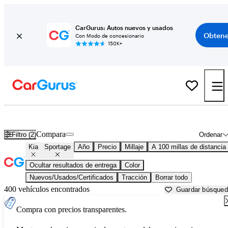
CarGurus: Autos nuevos y usados
Obtene
Con Modo de concesionario
150K+
Kia Sportage usados en venta cerca de
Alexandria, LA
Compara
Filtro (2)
Ordenar
Kia
Sportage
Año
Precio
Millaje
A 100 millas de distancia
Ocultar resultados de entrega
Color
Nuevos/Usados/Certificados
Tracción
Borrar todo
400 vehículos encontrados
Guardar búsque
Compra con precios transparentes.