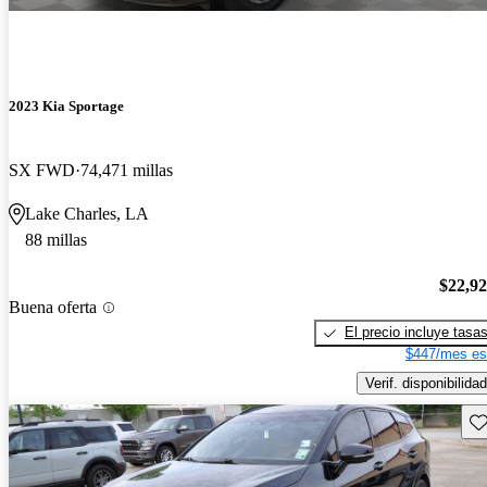
2023 Kia Sportage
SX FWD
74,471 millas
Lake Charles, LA
88 millas
$22,9
Buena oferta
El precio incluye tasa
$447/mes es
Verif. disponibilidad
Gu