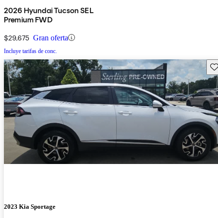
2026 Hyundai Tucson SEL
Premium FWD
$29,675
Gran oferta
Incluye tarifas de conc.
Gu
2023 Kia Sportage