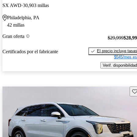
SX AWD
30,903 millas
Philadelphia, PA
42 millas
Gran oferta
$29,999
$28,9
El precio incluye tasa
Certificados por el fabricante
$545/mes es
Verif. disponibilidad
Gu