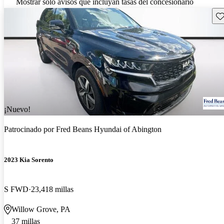
Mostrar solo avisos que incluyan tasas del concesionario
Gu
¡Nuevo!
Patrocinado por
Fred Beans Hyundai of Abington
2023 Kia Sorento
S FWD
23,418 millas
Willow Grove, PA
37 millas