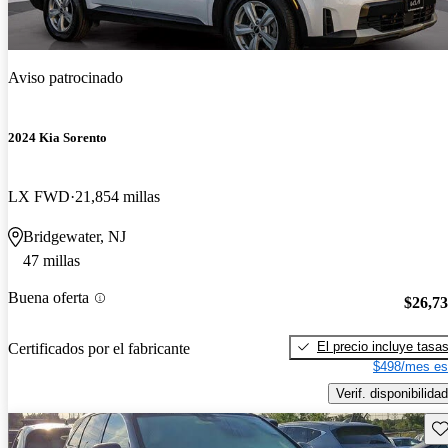
Aviso patrocinado
2024 Kia Sorento
LX FWD
21,854 millas
Bridgewater, NJ
47 millas
Buena oferta
$26,7
El precio incluye tasa
Certificados por el fabricante
$498/mes es
Verif. disponibilidad
Gu