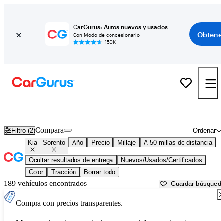
CarGurus: Autos nuevos y usados
Obtene
Con Modo de concesionario
150K+
Kia Sorento usados en venta cerca de
Allentown, PA
Compara
Filtro (2)
Ordenar
Kia
Sorento
Año
Precio
Millaje
A 50 millas de distancia
Ocultar resultados de entrega
Nuevos/Usados/Certificados
Color
Tracción
Borrar todo
189 vehículos encontrados
Guardar búsque
Compra con precios transparentes.