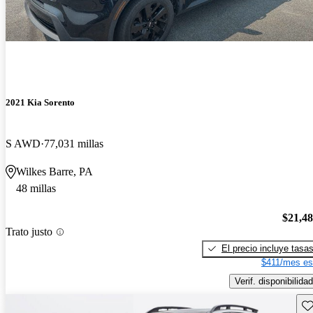
2021 Kia Sorento
S AWD
77,031 millas
Wilkes Barre, PA
48 millas
$21,4
Trato justo
El precio incluye tasa
$411/mes es
Verif. disponibilidad
Gu