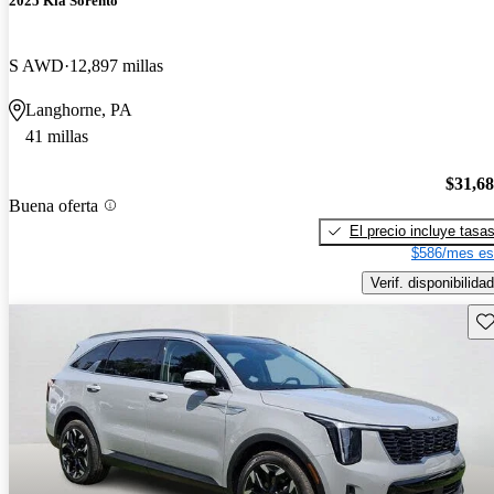
2025 Kia Sorento
S AWD
12,897 millas
Langhorne, PA
41 millas
$31,6
Buena oferta
El precio incluye tasa
$586/mes es
Verif. disponibilidad
Gu