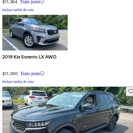
$11,364
Trato justo
Incluye tarifas de conc.
2019 Kia Sorento LX AWD
$11,390
Trato justo
Incluye tarifas de conc.
Gu