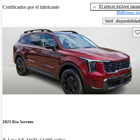
El precio incluye tasa
Certificados por el fabricante
$595/mes es
Verif. disponibilidad
Gu
2025 Kia Sorento