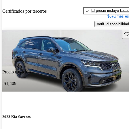
El precio incluye tasa
Certificados por terceros
$678/mes es
Verif. disponibilidad
Gu
Precio reducido
-$1,409
2023 Kia Sorento