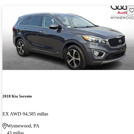
Gu
2018 Kia Sorento
EX AWD
94,585 millas
Wynnewood, PA
43 millas