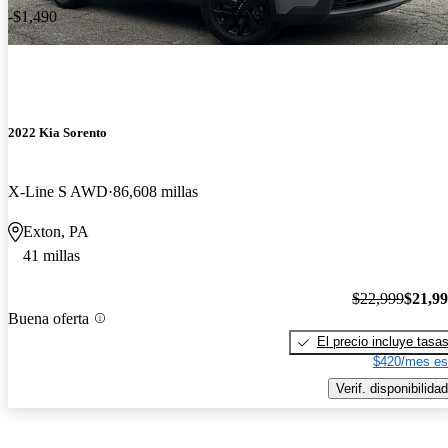
-$1,490
2022 Kia Sorento
X-Line S AWD
86,608 millas
Exton, PA
41 millas
$22,999
$21,9
Buena oferta
El precio incluye tasa
$420/mes es
Verif. disponibilidad