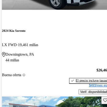
2024 Kia Sorento
LX FWD
19,461 millas
Downingtown, PA
44 millas
$26,4
Buena oferta
El precio incluye tasa
$493/mes es
Verif. disponibilidad
Gu