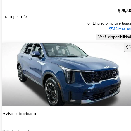
$28,8
Trato justo
El precio incluye tasa
$542/mes es
Verif. disponibilidad
Gu
Aviso patrocinado