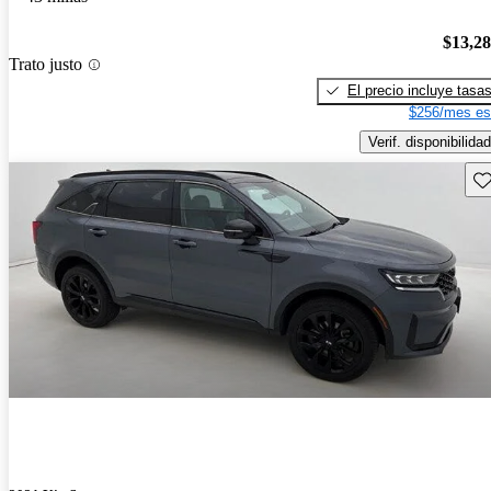
$13,2
Trato justo
El precio incluye tasa
$256/mes es
Verif. disponibilidad
Gu