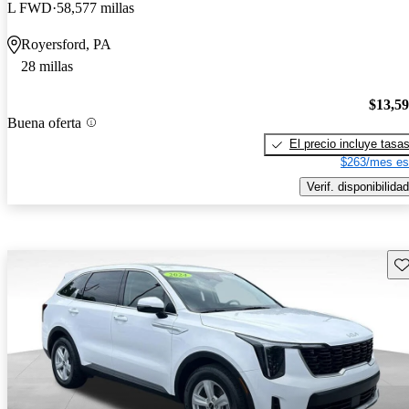
L FWD
58,577 millas
Royersford, PA
28 millas
$13,5
Buena oferta
El precio incluye tasa
$263/mes es
Verif. disponibilidad
Gu