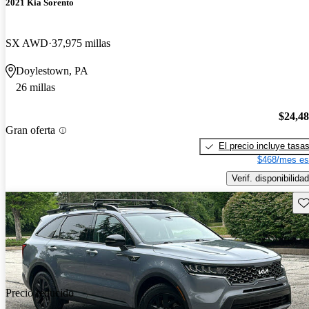
2021 Kia Sorento
SX AWD
37,975 millas
Doylestown, PA
26 millas
$24,4
Gran oferta
El precio incluye tasa
$468/mes es
Verif. disponibilidad
Gu
Precio reducido