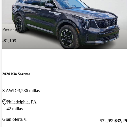
Precio reducido
-$1,109
2026 Kia Sorento
S AWD
3,586 millas
Philadelphia, PA
42 millas
Gran oferta
$32,999
$32,2