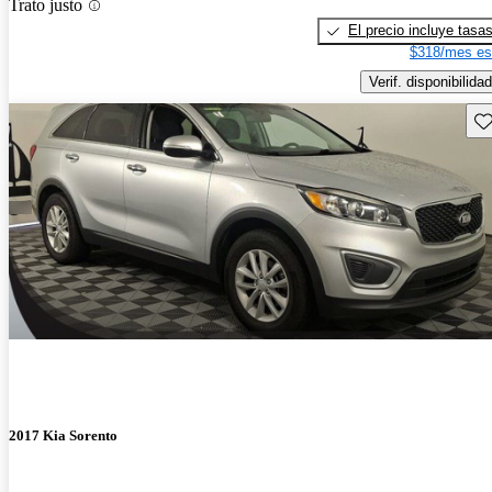
Trato justo
El precio incluye tasa
$318/mes es
Verif. disponibilidad
Gu
2017 Kia Sorento