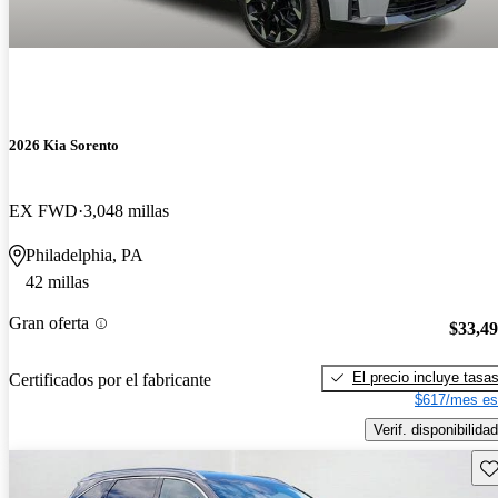
2026 Kia Sorento
EX FWD
3,048 millas
Philadelphia, PA
42 millas
Gran oferta
$33,4
El precio incluye tasa
Certificados por el fabricante
$617/mes es
Verif. disponibilidad
Gu