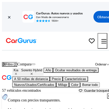
CarGurus: Autos nuevos y usados
Obtene
Con Modo de concesionario
150K+
Kia Sorento Hybrid usados en venta cerca de
Baltimore, MD
Compara
Filtro (2)
Ordenar
Kia
Sorento Hybrid
Año
Ocultar resultados de entrega
A 50 millas de distancia
Precio
Características
Nuevos/Usados/Certificados
Millaje
Color
Borrar todo
57 vehículos encontrados
Guardar búsque
Compra con precios transparentes.