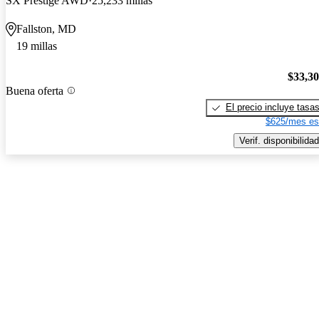
SX Prestige AWD
25,233 millas
Fallston, MD
19 millas
$33,3
Buena oferta
El precio incluye tasa
$625/mes es
Verif. disponibilidad