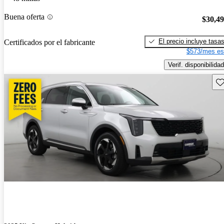
Buena oferta
$30,4
El precio incluye tasa
Certificados por el fabricante
$573/mes es
Verif. disponibilidad
Gu