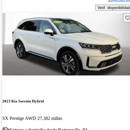
Verif. disponibilidad
Gu
2023 Kia Sorento Hybrid
SX Prestige AWD
27,382 millas
Entrega a domicilio desde Bartonsville, PA