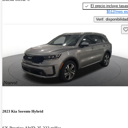
El precio incluye tasa
$512/mes es
Verif. disponibilidad
Gu
¡Nuevo!
2023 Kia Sorento Hybrid