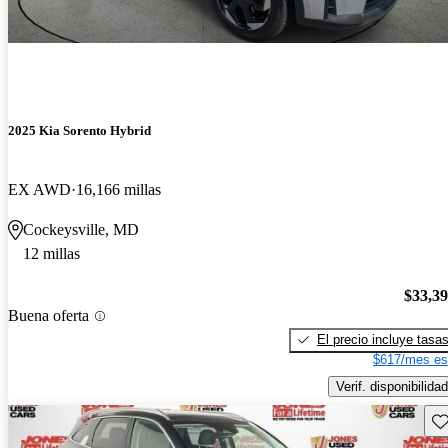
2025 Kia Sorento Hybrid
EX AWD
16,166 millas
Cockeysville, MD
12 millas
$33,3
Buena oferta
El precio incluye tasa
$617/mes es
Verif. disponibilidad
Gu