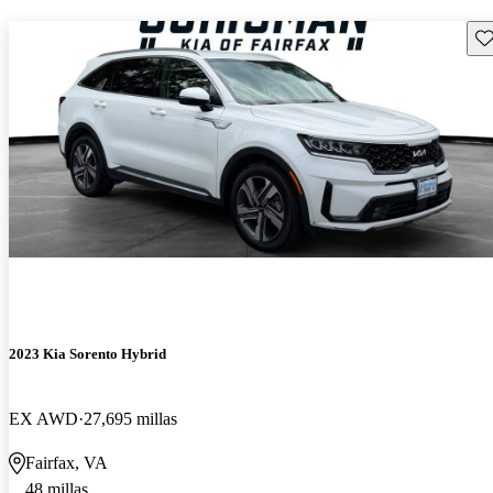
Gu
2023 Kia Sorento Hybrid
EX AWD
27,695 millas
Fairfax, VA
48 millas