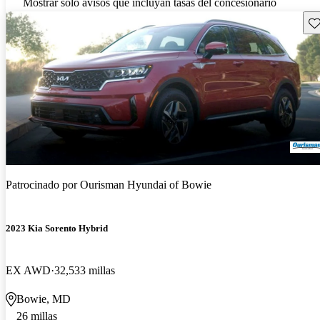
Mostrar solo avisos que incluyan tasas del concesionario
Gu
Patrocinado por
Ourisman Hyundai of Bowie
2023 Kia Sorento Hybrid
EX AWD
32,533 millas
Bowie, MD
26 millas