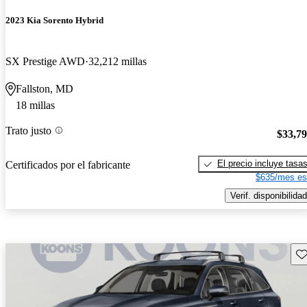
2023 Kia Sorento Hybrid
SX Prestige AWD
32,212 millas
Fallston, MD
18 millas
Trato justo
$33,7
El precio incluye tasa
Certificados por el fabricante
$635/mes es
Verif. disponibilidad
Gu