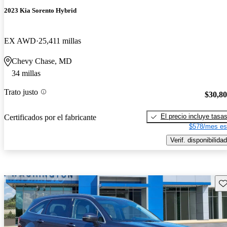
2023 Kia Sorento Hybrid
EX AWD
25,411 millas
Chevy Chase, MD
34 millas
Trato justo
$30,8
El precio incluye tasa
Certificados por el fabricante
$578/mes es
Verif. disponibilidad
Gu