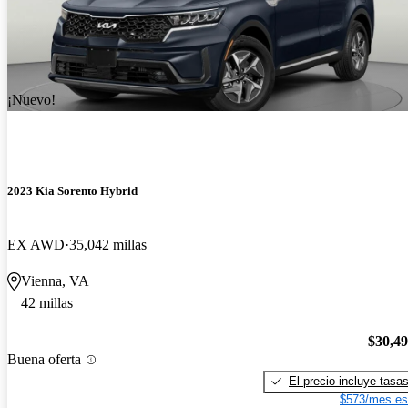
¡Nuevo!
2023 Kia Sorento Hybrid
EX AWD
35,042 millas
Vienna, VA
42 millas
$30,4
Buena oferta
El precio incluye tasa
$573/mes es