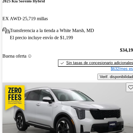
2025 Kia Sorento Hybrid
EX AWD
25,719 millas
Transferencia a la tienda a White Marsh, MD
El precio incluye envío de $1,199
$34,1
Buena oferta
Sin tasas de concesionario adicionale
$632/mes es
Verif. disponibilidad
Gu