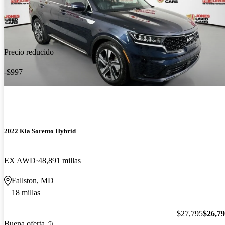
Precio reducido
-$997
2022 Kia Sorento Hybrid
EX AWD
48,891 millas
Fallston, MD
18 millas
$27,795
$26,7
Buena oferta