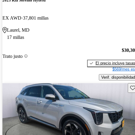
2023 Kia Sorento Hybrid
EX AWD
37,801 millas
Laurel, MD
17 millas
$30,3
Trato justo
El precio incluye tasa
$569/mes es
Verif. disponibilidad
Gu