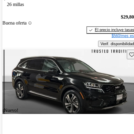
26 millas
$29,8
Buena oferta
El precio incluye tasa
$560/mes es
Verif. disponibilidad
Gu
¡Nuevo!