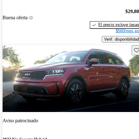
$29,8
Buena oferta
El precio incluye tasa
$560/mes es
Verif. disponibilidad
Gu
¡Nuevo!
Aviso patrocinado