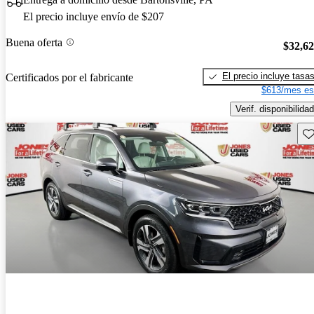
El precio incluye envío de $207
Buena oferta
$32,6
El precio incluye tasa
Certificados por el fabricante
$613/mes es
Verif. disponibilidad
Gu