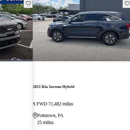
Guarda este Aviso
Gu
2021 Kia Sorento Hybrid
S FWD
71,482 millas
Pottstown, PA
25 millas