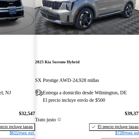
2025 Kia Sorento Hybrid
SX Prestige AWD
24,928 millas
el, NJ
Entrega a domicilio desde Wilmington, DE
El precio incluye envío de $500
$32,547
$39,37
Trato justo
recio incluye tasas
El precio incluye tasas
$611/mes est.
$728/mes est