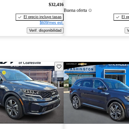
$32,416
Buena oferta
El precio incluye tasas
El p
$609/mes est.
Verif. disponibilidad
V
Guarda este Aviso