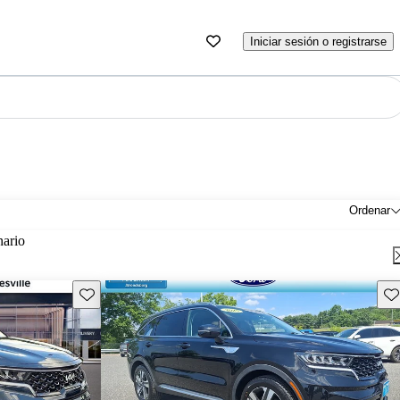
Iniciar sesión o registrarse
Ordenar
nario
Guarda este Aviso
Gu