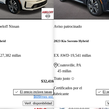
eloff Nissan
Aviso patrocinado
brid
2023 Kia Sorento Hybrid
27,382 millas
EX AWD
19,541 millas
Coatesville, PA
45 millas
Trato justo
$32,416
Certificados por el
El precio incluye tasas
El p
fabricante
$609/mes est.
Verif. disponibilidad
V