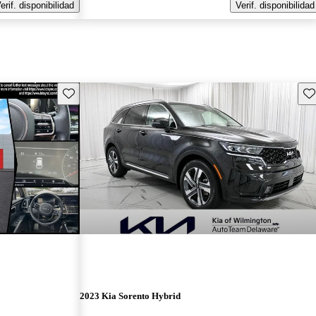
erif. disponibilidad
Verif. disponibilidad
Guarda este Aviso
Gu
2023 Kia Sorento Hybrid