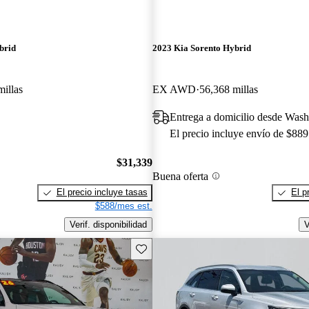
brid
2023 Kia Sorento Hybrid
millas
EX AWD
56,368 millas
Entrega a domicilio desde Was
El precio incluye envío de $889
$31,339
Buena oferta
El precio incluye tasas
El p
$588/mes est.
Verif. disponibilidad
V
Guarda este Aviso