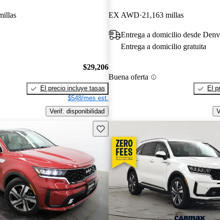
millas
EX AWD
21,163 millas
Entrega a domicilio desde Denvi
Entrega a domicilio gratuita
$29,206
Buena oferta
El precio incluye tasas
El p
$548/mes est.
Verif. disponibilidad
V
Guarda este Aviso