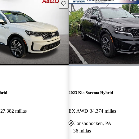
Guarda este Aviso
¡Nuevo!
brid
2023 Kia Sorento Hybrid
27,382 millas
EX AWD
34,374 millas
Conshohocken, PA
36 millas