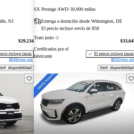
SX Prestige AWD
30,900 millas
lle, NJ
Entrega a domicilio desde Wilmington, DE
El precio incluye envío de $58
Trato justo
$29,234
$33,64
Certificados por el
recio incluye tasas
El precio incluye tasas
fabricante
$549/mes est.
$632/mes est
erif. disponibilidad
Verif. disponibilidad
Guarda este Aviso
Gu