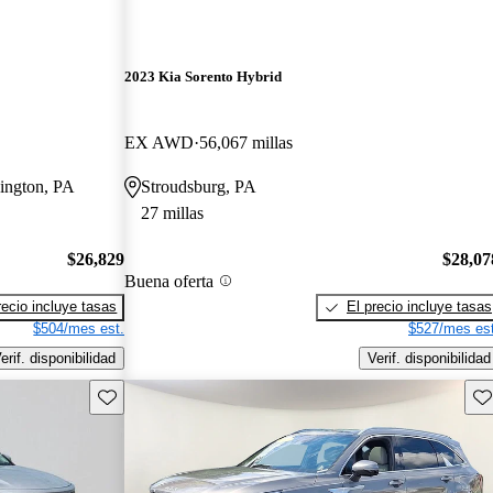
2023 Kia Sorento Hybrid
EX AWD
56,067 millas
hington, PA
Stroudsburg, PA
27 millas
$26,829
$28,07
Buena oferta
recio incluye tasas
El precio incluye tasas
$504/mes est.
$527/mes est
erif. disponibilidad
Verif. disponibilidad
Guarda este Aviso
Gu