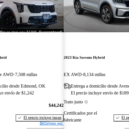
brid
2023 Kia Sorento Hybrid
ige AWD
7,508 millas
EX AWD
8,134 millas
icilio desde Edmond, OK
Entrega a domicilio desde Aven
uye envío de $1,242
El precio incluye envío de $189
Trato justo
$44,242
Certificados por el
El precio incluye tasas
El p
fabricante
$815/mes est.