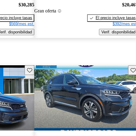
$30,285
$20,46
Gran oferta
recio incluye tasas
El precio incluye tasas
$569/mes est.
$392/mes est
erif. disponibilidad
Verif. disponibilidad
Guarda este Aviso
Gu