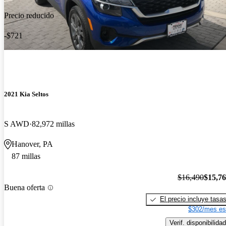
Precio reducido
-$721
2021 Kia Seltos
S AWD
82,972 millas
Hanover, PA
87 millas
$16,490
$15,7
Buena oferta
El precio incluye tasa
$302/mes es
Verif. disponibilidad