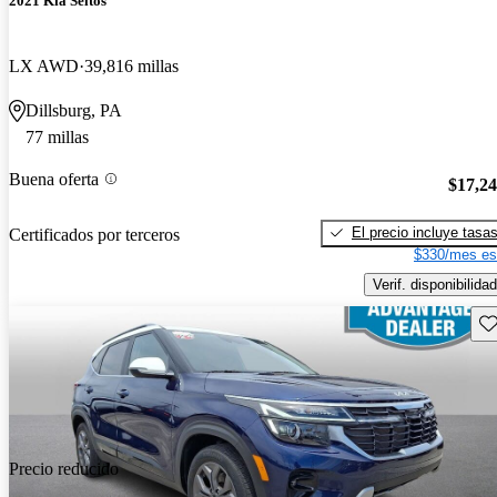
2021 Kia Seltos
LX AWD
39,816 millas
Dillsburg, PA
77 millas
Buena oferta
$17,2
El precio incluye tasa
Certificados por terceros
$330/mes es
Verif. disponibilidad
Gu
Precio reducido