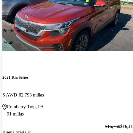
Precio reducido
-$646
2021 Kia Seltos
S AWD
62,793 millas
Cranberry Twp, PA
91 millas
$16,760
$16,1
Buena oferta