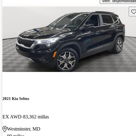
Verif. disponibilidad
Gu
2021 Kia Seltos
EX AWD
83,362 millas
Westminster, MD