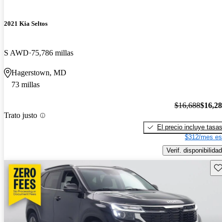
2021 Kia Seltos
S AWD
75,786 millas
Hagerstown, MD
73 millas
$16,688
$16,2
Trato justo
El precio incluye tasa
$312/mes es
Verif. disponibilidad
Gu