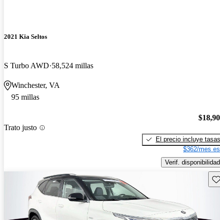
2021 Kia Seltos
S Turbo AWD
58,524 millas
Winchester, VA
95 millas
$18,9
Trato justo
El precio incluye tasa
$362/mes es
Verif. disponibilidad
Gu