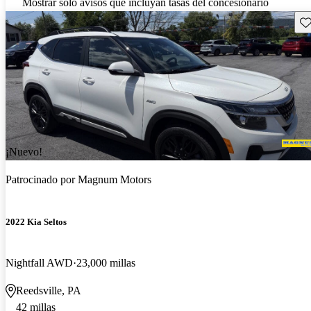
Mostrar solo avisos que incluyan tasas del concesionario
Gu
¡Nuevo!
Patrocinado por
Magnum Motors
2022 Kia Seltos
Nightfall AWD
23,000 millas
Reedsville, PA
42 millas