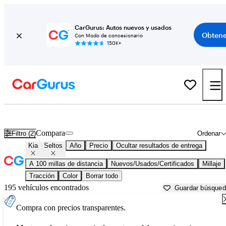
CarGurus: Autos nuevos y usados
Obtene
Con Modo de concesionario
150K+
Kia Seltos usados en venta cerca de
Altoona, PA
Compara
Filtro (2)
Ordenar
Kia
Seltos
Año
Precio
Ocultar resultados de entrega
A 100 millas de distancia
Nuevos/Usados/Certificados
Millaje
Tracción
Color
Borrar todo
195 vehículos encontrados
Guardar búsque
Compra con precios transparentes.