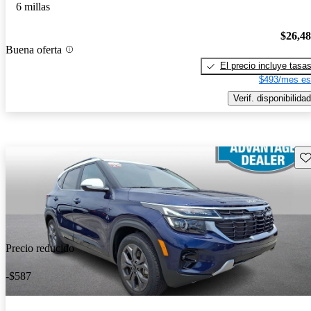
6 millas
$26,4
Buena oferta
El precio incluye tasa
$493/mes es
Verif. disponibilidad
Gu
Precio reducido
-$587