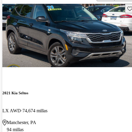
Gu
2021 Kia Seltos
LX AWD
74,674 millas
Manchester, PA
94 millas