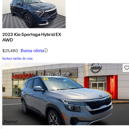
2023 Kia Sportage Hybrid EX
AWD
$25,480
Buena oferta
Incluye tarifas de conc.
Gu
¡Nuevo!