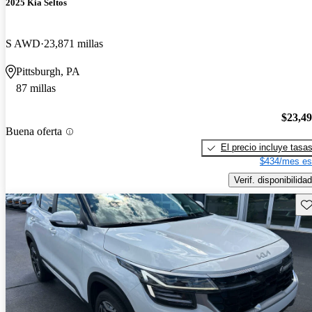
2025 Kia Seltos
S AWD
23,871 millas
Pittsburgh, PA
87 millas
$23,4
Buena oferta
El precio incluye tasa
$434/mes es
Verif. disponibilidad
Gu