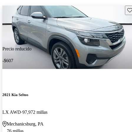
Gu
Precio reducido
-$607
2021 Kia Seltos
LX AWD
97,972 millas
Mechanicsburg, PA
76 millas