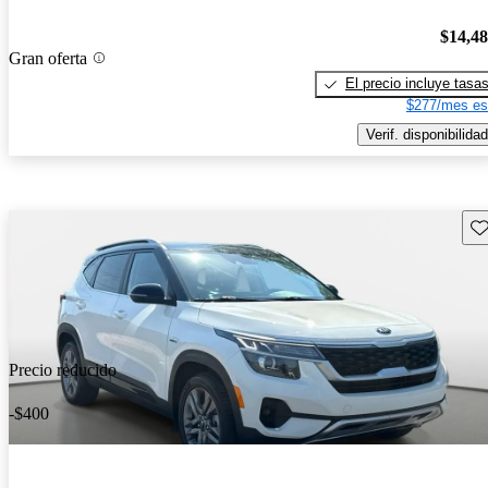
$14,4
Gran oferta
El precio incluye tasa
$277/mes es
Verif. disponibilidad
Gu
Precio reducido
-$400