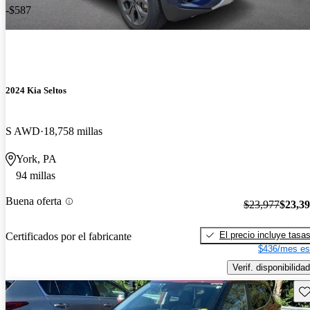
-$587
2024 Kia Seltos
S AWD
18,758 millas
York, PA
94 millas
Buena oferta
$23,977
$23,3
El precio incluye tasa
Certificados por el fabricante
$436/mes es
Verif. disponibilidad
Gu