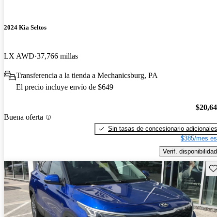
2024 Kia Seltos
LX AWD
37,766 millas
Transferencia a la tienda a Mechanicsburg, PA
El precio incluye envío de $649
$20,6
Buena oferta
Sin tasas de concesionario adicionale
$385/mes es
Verif. disponibilidad
Gu