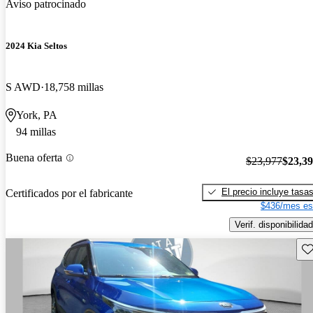
Aviso patrocinado
2024 Kia Seltos
S AWD
18,758 millas
York, PA
94 millas
Buena oferta
$23,977
$23,3
El precio incluye tasa
Certificados por el fabricante
$436/mes es
Verif. disponibilidad
Gu