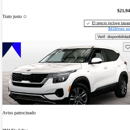
$21,9
Trato justo
El precio incluye tasa
$419/mes es
Verif. disponibilidad
Gu
Aviso patrocinado