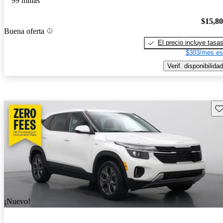
99 millas
$15,8
Buena oferta
El precio incluye tasa
$303/mes es
Verif. disponibilidad
Gu
¡Nuevo!