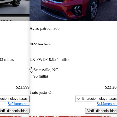
Aviso patrocinado
2022 Kia Niro
03 millas
LX FWD
19,924 millas
Statesville, NC
96 millas
$21,599
$22,28
Trato justo
recio incluye tasas
El precio incluye tasas
$401/mes est.
$414/mes est
erif. disponibilidad
Verif. disponibilidad