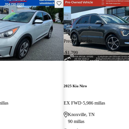
Guarda este Aviso
Precio reducido
-$1,799
2025 Kia Niro
illas
EX FWD
5,986 millas
Knoxville, TN
90 millas