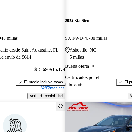
2025 Kia Niro
948 millas
SX FWD
4,788 millas
cilio desde Saint Augustine, FL
Asheville, NC
uye envío de $614
5 millas
Buena oferta
$15,680
$15,174
Certificados por el
El precio incluye tasas
El p
fabricante
$285/mes est.
Verif. disponibilidad
V
Guarda este Aviso