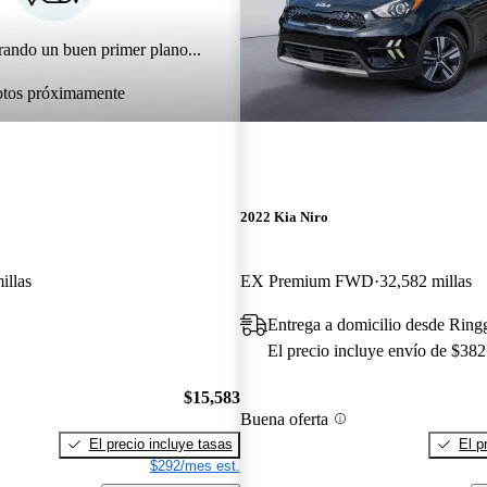
rando un buen primer plano...
otos próximamente
2022 Kia Niro
illas
EX Premium FWD
32,582 millas
Entrega a domicilio desde Rin
El precio incluye envío de $382
$15,583
Buena oferta
El precio incluye tasas
El p
$292/mes est.