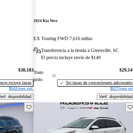
2024 Kia Niro
EX Touring FWD
7,616 millas
Transferencia a la tienda a Greenville, SC
El precio incluye envío de $149
$30,183
$29,14
Trato
justo
recio incluye tasas
Sin tasas de concesionario adicionales
$542/mes est.
$527/mes est
erif. disponibilidad
Verif. disponibilidad
Guarda este Aviso
Gu