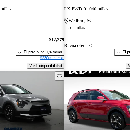
millas
LX FWD
91,040 millas
Wellford, SC
51 millas
$12,279
Buena oferta
El precio incluye tasas
El p
$230/mes est.
Verif. disponibilidad
V
Guarda este Aviso