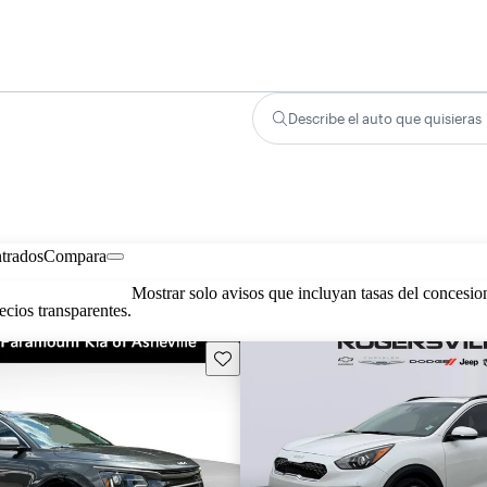
Describe el auto que quisieras
trados
Compara
Mostrar solo avisos que incluyan tasas del concesio
cios transparentes.
Guarda este Aviso