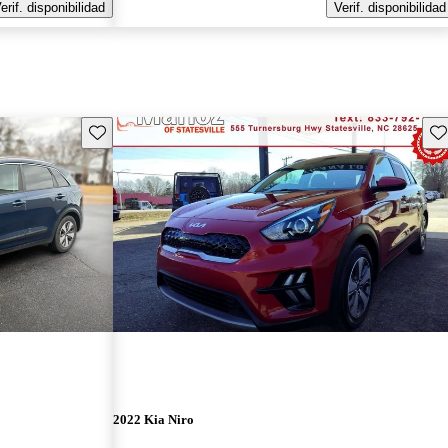
erif. disponibilidad
Verif. disponibilidad
Guarda este Aviso
Gu
2022 Kia Niro