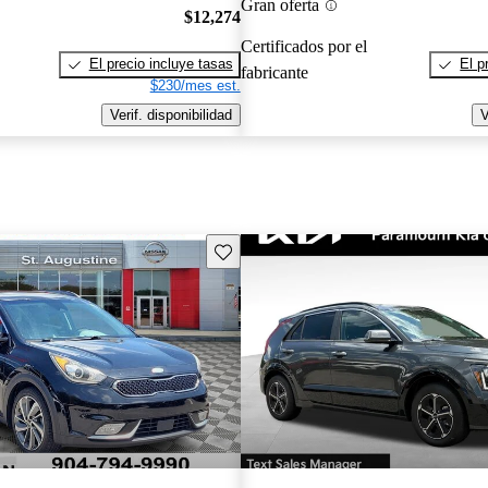
Gran oferta
$12,274
Certificados por el
El precio incluye tasas
El p
fabricante
$230/mes est.
Verif. disponibilidad
V
Guarda este Aviso