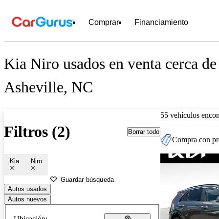
Comprar
Financiamiento
Kia Niro usados en venta cerca de
Asheville, NC
55 vehículos encon
Filtros (2)
Borrar todo
Compra con pre
Kia
Niro
Guardar búsqueda
Autos usados
Autos nuevos
Ubicación: