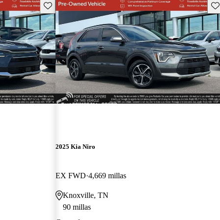
Guarda este Aviso
Gu
2025 Kia Niro
EX FWD
4,669 millas
Knoxville, TN
90 millas