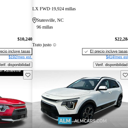
LX FWD
19,924 millas
Statesville, NC
96 millas
$10,240
$22,28
Trato justo
recio incluye tasas
El precio incluye tasas
$192/mes est.
$414/mes est
erif. disponibilidad
Verif. disponibilidad
Guarda este Aviso
Gu