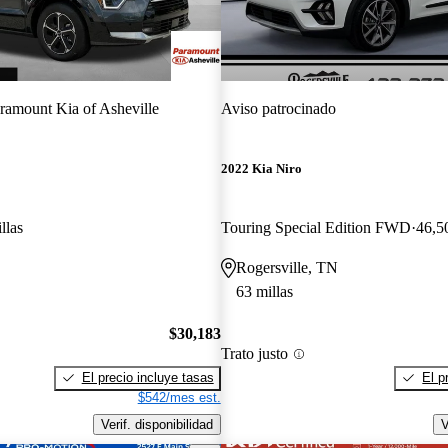
ramount Kia of Asheville
Aviso patrocinado
2022 Kia Niro
llas
Touring Special Edition FWD
46,5
Rogersville, TN
63 millas
$30,183
Trato justo
El precio incluye tasas
El p
$542/mes est.
Verif. disponibilidad
V