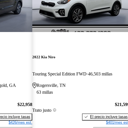
2022 Kia Niro
Touring Special Edition FWD
46,503 millas
ggold, GA
Rogersville, TN
63 millas
$22,958
$21,59
Trato justo
recio incluye tasas
El precio incluye tasas
$426/mes est.
$401/mes est