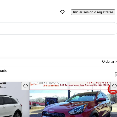
Iniciar sesión o registrarse
Ordenar
nario
Guarda este Aviso
Gu