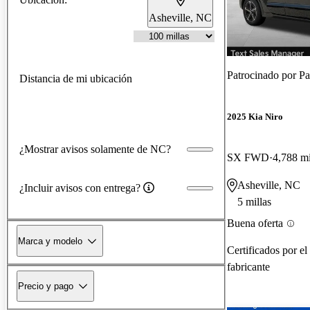
Asheville, NC
Patrocinado por
Pa
Distancia de mi ubicación
2025 Kia Niro
¿Mostrar avisos solamente de NC?
SX FWD
4,788 mi
Asheville, NC
¿Incluir avisos con entrega?
5 millas
Buena oferta
Marca y modelo
Certificados por el
fabricante
Precio y pago