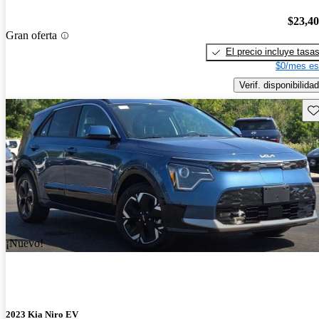
$23,4
Gran oferta
El precio incluye tasa
$0/mes es
Verif. disponibilidad
Gu
¡Nuevo!
2023 Kia Niro EV