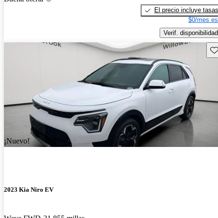
El precio incluye tasa
$0/mes es
Verif. disponibilidad
Gu
¡Nuevo!
2023 Kia Niro EV