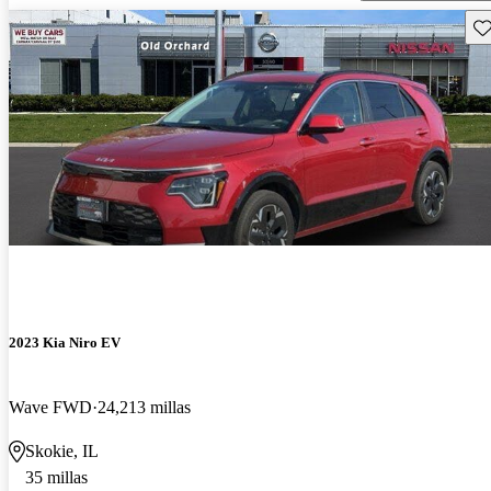
Gu
2023 Kia Niro EV
Wave FWD
24,213 millas
Skokie, IL
35 millas