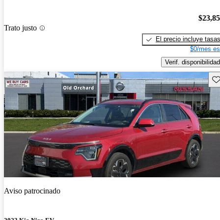
$23,8
Trato justo
El precio incluye tasa
$0/mes es
Verif. disponibilidad
Gu
Aviso patrocinado