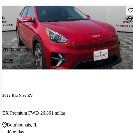
Gu
Precio reducido
-$395
2022 Kia Niro EV
EX Premium FWD
26,861 millas
Bourbonnais, IL
48 millas