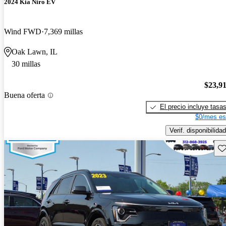
2024 Kia Niro EV
Wind FWD
7,369 millas
Oak Lawn, IL
30 millas
$23,9
Buena oferta
El precio incluye tasa
$0/mes es
Verif. disponibilidad
Gu