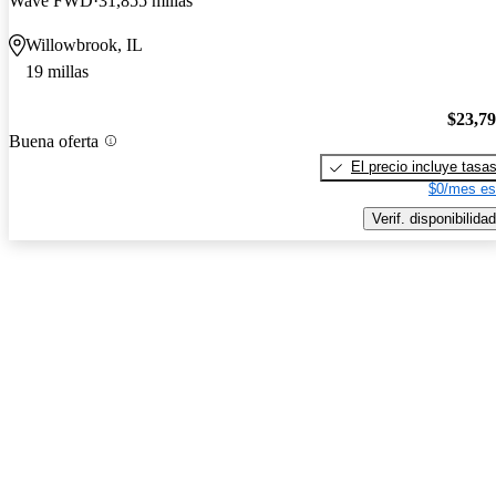
Wave FWD
31,855 millas
Willowbrook, IL
19 millas
$23,7
Buena oferta
El precio incluye tasa
$0/mes es
Verif. disponibilidad