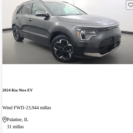
Gu
2024 Kia Niro EV
Wind FWD
23,944 millas
Palatine, IL
31 millas