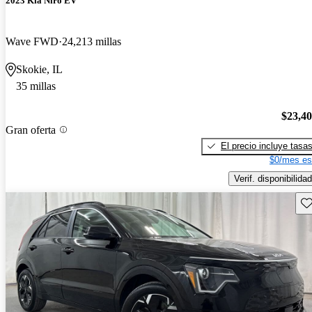
2023 Kia Niro EV
Wave FWD
24,213 millas
Skokie, IL
35 millas
$23,4
Gran oferta
El precio incluye tasa
$0/mes es
Verif. disponibilidad
Gu