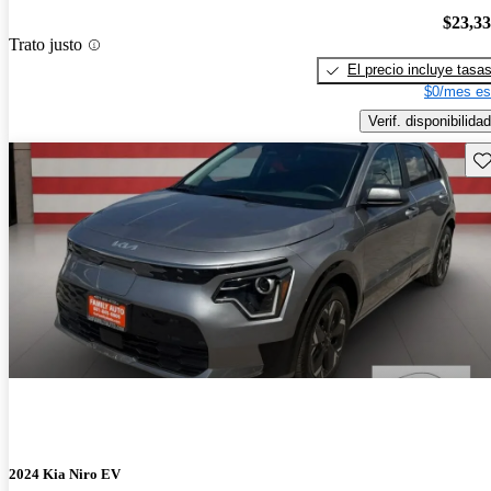
$23,3
Trato justo
El precio incluye tasa
$0/mes es
Verif. disponibilidad
Gu
2024 Kia Niro EV