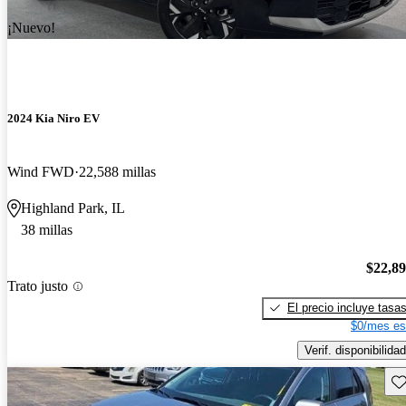
¡Nuevo!
2024 Kia Niro EV
Wind FWD
22,588 millas
Highland Park, IL
38 millas
$22,8
Trato justo
El precio incluye tasa
$0/mes es
Verif. disponibilidad
Gu