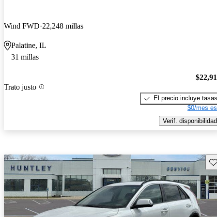
Wind FWD
22,248 millas
Palatine, IL
31 millas
$22,9
Trato justo
El precio incluye tasa
$0/mes es
Verif. disponibilidad
Gu