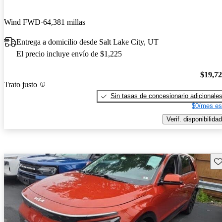
Wind FWD
64,381 millas
Entrega a domicilio desde Salt Lake City, UT
El precio incluye envío de $1,225
$19,7
Trato justo
Sin tasas de concesionario adicionale
$0/mes es
Verif. disponibilidad
Gu