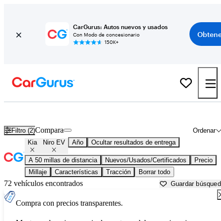
CarGurus: Autos nuevos y usados
Obtene
Con Modo de concesionario
150K+
Kia Niro EV usados en venta cerca de
Aurora, IL
Compara
Filtro (2)
Ordenar
Kia
Niro EV
Año
Ocultar resultados de entrega
A 50 millas de distancia
Nuevos/Usados/Certificados
Precio
Millaje
Características
Tracción
Borrar todo
72 vehículos encontrados
Guardar búsque
Compra con precios transparentes.