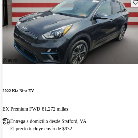
Gu
¡Nuevo!
2022 Kia Niro EV
EX Premium FWD
81,272 millas
Entrega a domicilio desde Stafford, VA
El precio incluye envío de $932