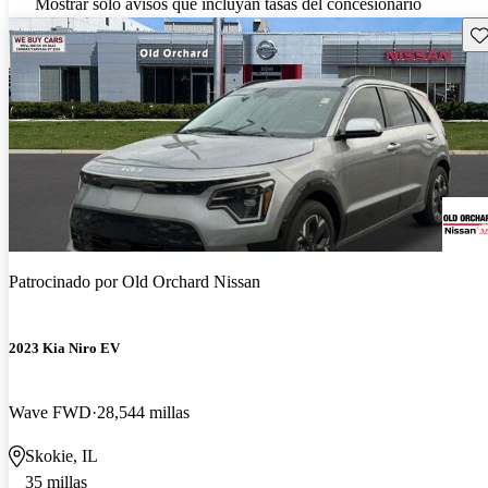
Mostrar solo avisos que incluyan tasas del concesionario
Gu
Patrocinado por
Old Orchard Nissan
2023 Kia Niro EV
Wave FWD
28,544 millas
Skokie, IL
35 millas