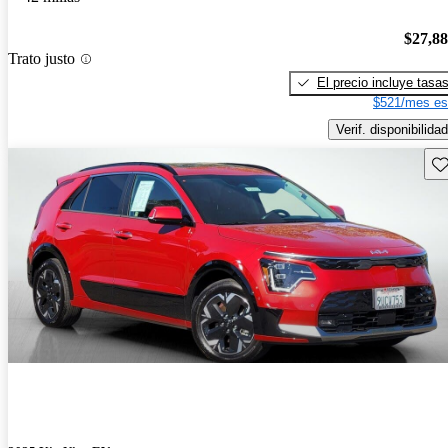
$27,8
Trato justo
El precio incluye tasa
$521/mes es
Verif. disponibilidad
Gu