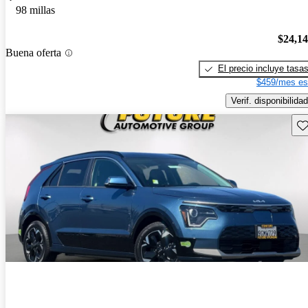
98 millas
$24,1
Buena oferta
El precio incluye tasa
$459/mes es
Verif. disponibilidad
Gu