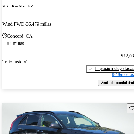
2023 Kia Niro EV
Wind FWD
36,479 millas
Concord, CA
84 millas
$22,0
Trato justo
El precio incluye tasa
$419/mes es
Verif. disponibilidad
Gu