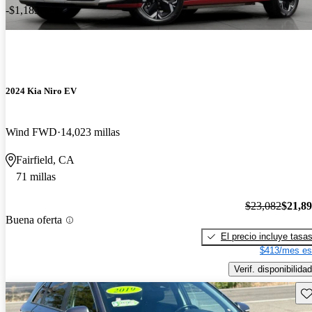
-$1,183
2024 Kia Niro EV
Wind FWD
14,023 millas
Fairfield, CA
71 millas
$23,082
$21,8
Buena oferta
El precio incluye tasa
$413/mes es
Verif. disponibilidad
Gu