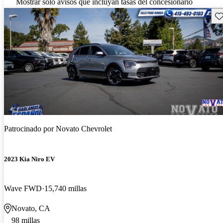
Mostrar solo avisos que incluyan tasas del concesionario
Gu
Patrocinado por
Novato Chevrolet
2023 Kia Niro EV
Wave FWD
15,740 millas
Novato, CA
98 millas