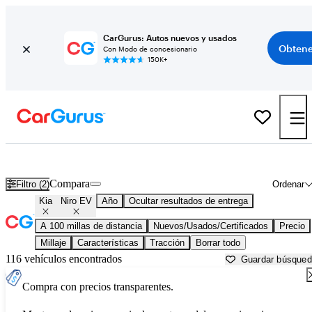
CarGurus: Autos nuevos y usados
Obtene
Con Modo de concesionario
150K+
Kia Niro EV usados en venta cerca de
Auburn, CA
Compara
Filtro (2)
Ordenar
Kia
Niro EV
Año
Ocultar resultados de entrega
A 100 millas de distancia
Nuevos/Usados/Certificados
Precio
Millaje
Características
Tracción
Borrar todo
116 vehículos encontrados
Guardar búsque
Compra con precios transparentes.