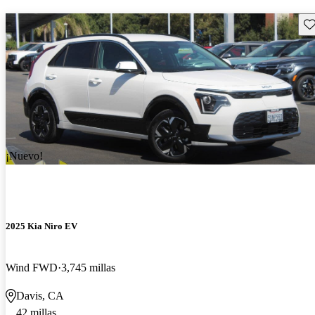
Gu
¡Nuevo!
2025 Kia Niro EV
Wind FWD
3,745 millas
Davis, CA
42 millas