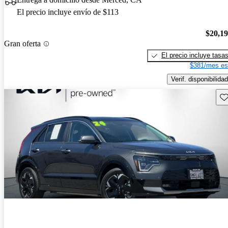
El precio incluye envío de $113
$20,1
Gran oferta
El precio incluye tasa
$381/mes es
Verif. disponibilidad
Gu