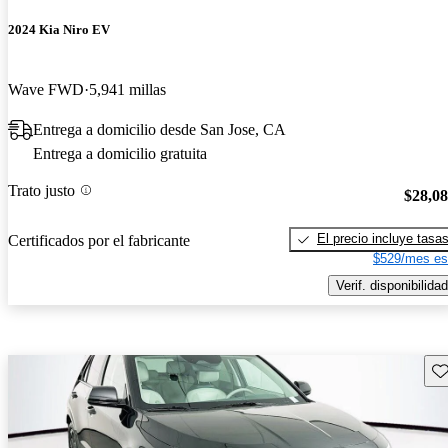
2024 Kia Niro EV
Wave FWD
5,941 millas
Entrega a domicilio desde San Jose, CA
Entrega a domicilio gratuita
Trato justo
$28,0
El precio incluye tasa
Certificados por el fabricante
$529/mes es
Verif. disponibilidad
Gu