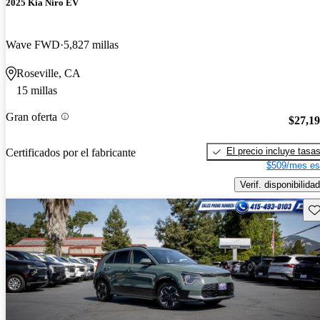
2025 Kia Niro EV
Wave FWD
5,827 millas
Roseville, CA
15 millas
Gran oferta
$27,1
El precio incluye tasa
Certificados por el fabricante
$509/mes es
Verif. disponibilidad
Gu