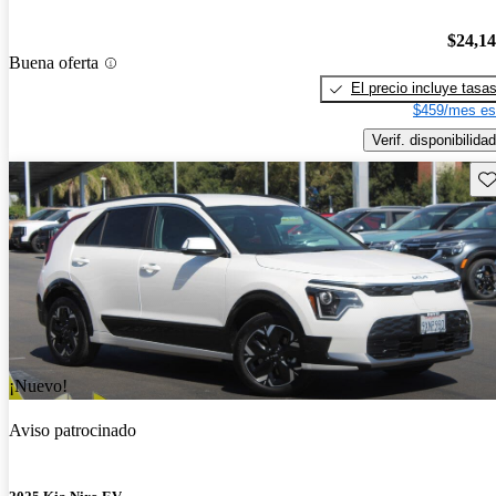
$24,1
Buena oferta
El precio incluye tasa
$459/mes es
Verif. disponibilidad
Gu
¡Nuevo!
Aviso patrocinado