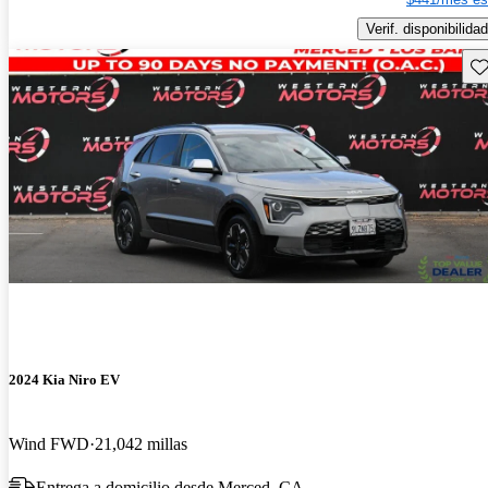
Verif. disponibilidad
Gu
2024 Kia Niro EV
Wind FWD
21,042 millas
Entrega a domicilio desde Merced, CA