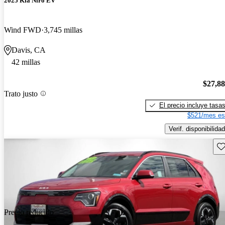
2025 Kia Niro EV
Wind FWD
3,745 millas
Davis, CA
42 millas
$27,8
Trato justo
El precio incluye tasa
$521/mes es
Verif. disponibilidad
Gu
Precio reducido