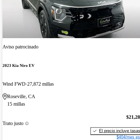
Aviso patrocinado
2023 Kia Niro EV
Wind FWD
27,872 millas
Roseville, CA
15 millas
$21,2
Trato justo
El precio incluye tasa
$404/mes es