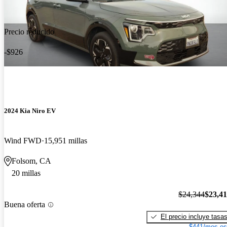
Precio reducido
-$926
2024 Kia Niro EV
Wind FWD
15,951 millas
Folsom, CA
20 millas
$24,344
$23,4
Buena oferta
El precio incluye tasa
$441/mes es