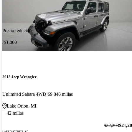
Precio reducido
-$1,000
2018 Jeep Wrangler
Unlimited Sahara 4WD
69,846 millas
Lake Orion, MI
42 millas
$22,203
$21,2
Gran oferta