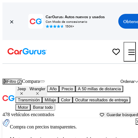
CarGurus: Autos nuevos y usados
Obtene
Con Modo de concesionario
150K+
Jeep Wrangler usados en venta cerca de
Ann Arbor, MI
Compara
Filtro (2)
Ordenar
Jeep
Wrangler
Año
Precio
A 50 millas de distancia
Transmisión
Millaje
Color
Ocultar resultados de entrega
Motor
Borrar todo
478 vehículos encontrados
Guardar búsque
Compra con precios transparentes.