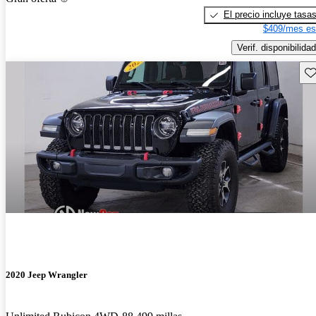
El precio incluye tasa
$409/mes es
Verif. disponibilidad
Gu
2020 Jeep Wrangler