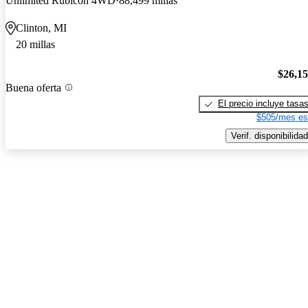
Unlimited Rubicon 4WD
88,499 millas
Clinton, MI
20 millas
$26,1
Buena oferta
El precio incluye tasa
$505/mes es
Verif. disponibilidad