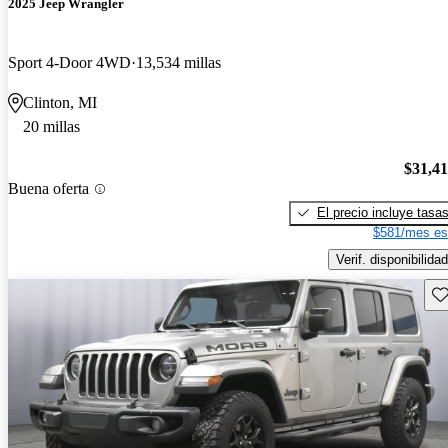
2025 Jeep Wrangler
Sport 4-Door 4WD
13,534 millas
Clinton, MI
20 millas
$31,4
Buena oferta
El precio incluye tasa
$581/mes es
Verif. disponibilidad
Gu