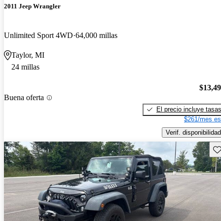
2011 Jeep Wrangler
Unlimited Sport 4WD
64,000 millas
Taylor, MI
24 millas
$13,4
Buena oferta
El precio incluye tasa
$261/mes es
Verif. disponibilidad
Gu