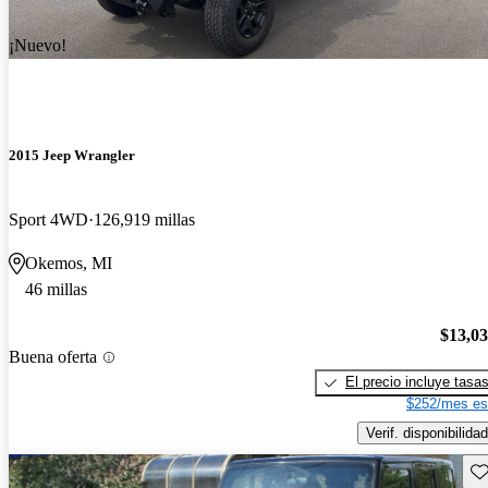
¡Nuevo!
2015 Jeep Wrangler
Sport 4WD
126,919 millas
Okemos, MI
46 millas
$13,0
Buena oferta
El precio incluye tasa
$252/mes es
Verif. disponibilidad
Gu