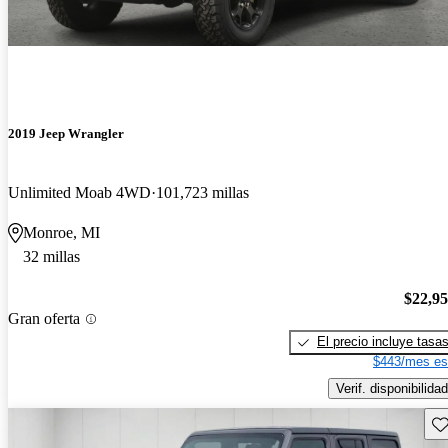
2019 Jeep Wrangler
Unlimited Moab 4WD
101,723 millas
Monroe, MI
32 millas
$22,9
Gran oferta
El precio incluye tasa
$443/mes es
Verif. disponibilidad
Gu