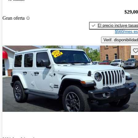
$29,0
Gran oferta
El precio incluye tasa
$560/mes es
Verif. disponibilidad
Gu