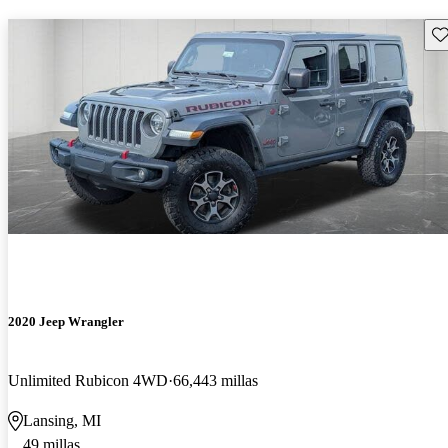
Gu
2020 Jeep Wrangler
Unlimited Rubicon 4WD
66,443 millas
Lansing, MI
49 millas