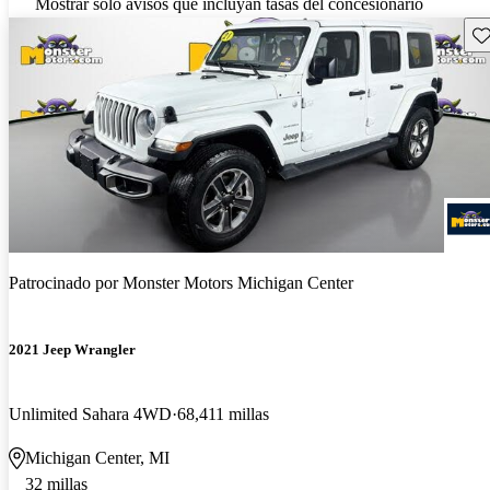
Mostrar solo avisos que incluyan tasas del concesionario
Gu
Patrocinado por
Monster Motors Michigan Center
2021 Jeep Wrangler
Unlimited Sahara 4WD
68,411 millas
Michigan Center, MI
32 millas