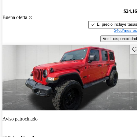
$24,1
Buena oferta
El precio incluye tasa
$463/mes es
Verif. disponibilidad
Gu
Aviso patrocinado