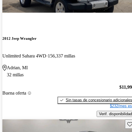
2012 Jeep Wrangler
Unlimited Sahara 4WD
156,337 millas
Adrian, MI
32 millas
$11,9
Buena oferta
Sin tasas de concesionario adicionale
$232/mes es
Verif. disponibilidad
Gu