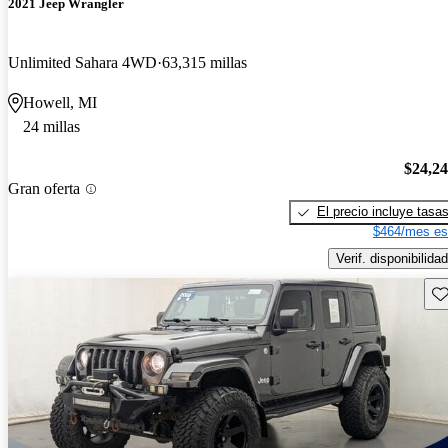
2021 Jeep Wrangler
Unlimited Sahara 4WD
63,315 millas
Howell, MI
24 millas
$24,2
Gran oferta
El precio incluye tasa
$464/mes es
Verif. disponibilidad
Gu