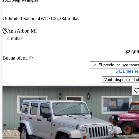
2021 Jeep Wrangler
Unlimited Sahara 4WD
106,284 millas
Ann Arbor, MI
4 millas
$22,0
Buena oferta
El precio incluye tasa
$421/mes es
Verif. disponibilidad
Gu