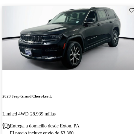
Gu
2023 Jeep Grand Cherokee L
Limited 4WD
28,939 millas
Entrega a domicilio desde Exton, PA
El precio incluye envío de $3,360