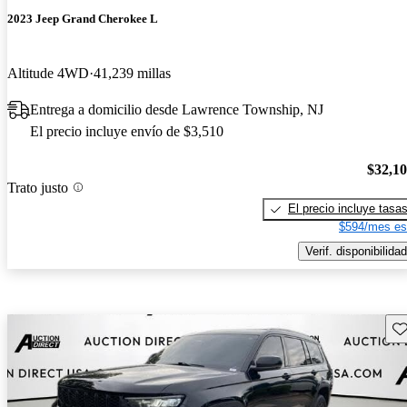
2023 Jeep Grand Cherokee L
Altitude 4WD
41,239 millas
Entrega a domicilio desde Lawrence Township, NJ
El precio incluye envío de $3,510
$32,1
Trato justo
El precio incluye tasa
$594/mes es
Verif. disponibilidad
Gu