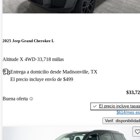
2025 Jeep Grand Cherokee L
Altitude X 4WD
33,718 millas
Entrega a domicilio desde Madisonville, TX
El precio incluye envío de $499
$33,7
Buena oferta
El precio incluye tasa
$614/mes es
Verif. disponibilidad
Gu