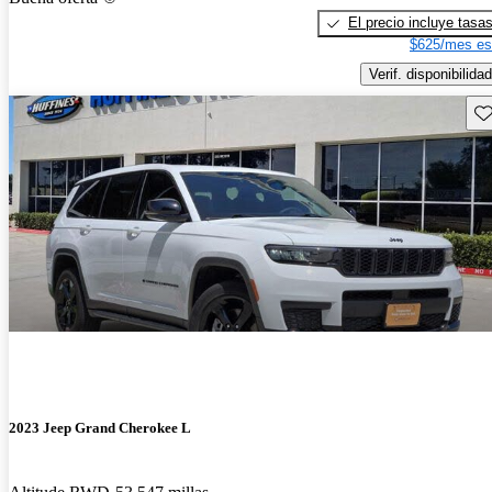
El precio incluye tasa
$625/mes es
Verif. disponibilidad
Gu
2023 Jeep Grand Cherokee L