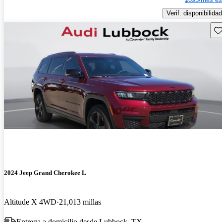
Verif. disponibilidad
Gu
2024 Jeep Grand Cherokee L
Altitude X 4WD
21,013 millas
Entrega a domicilio desde Lubbock, TX