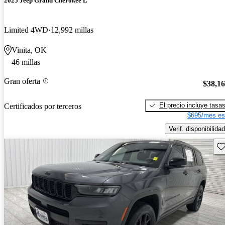
2025 Jeep Grand Cherokee L
Limited 4WD
12,992 millas
Vinita, OK
46 millas
Gran oferta
$38,1
El precio incluye tasa
Certificados por terceros
$695/mes es
Verif. disponibilidad
Gu