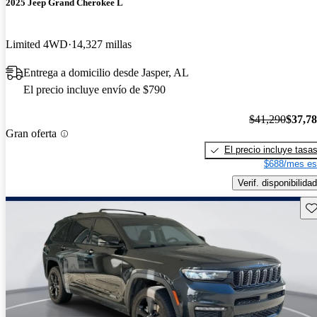
2025 Jeep Grand Cherokee L
Limited 4WD
14,327 millas
Entrega a domicilio desde Jasper, AL
El precio incluye envío de $790
$41,290
$37,7
Gran oferta
El precio incluye tasa
$688/mes es
Verif. disponibilidad
Gu