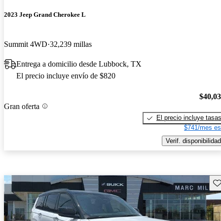
2023 Jeep Grand Cherokee L
Summit 4WD
32,239 millas
Entrega a domicilio desde Lubbock, TX
El precio incluye envío de $820
$40,0
Gran oferta
El precio incluye tasa
$741/mes es
Verif. disponibilidad
Gu