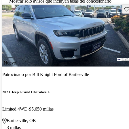
Mostrar solo avisos que incluyan tasas del concesionario
Gu
¡Nuevo!
Patrocinado por
Bill Knight Ford of Bartlesville
2021 Jeep Grand Cherokee L
Limited 4WD
95,650 millas
Bartlesville, OK
3 millas