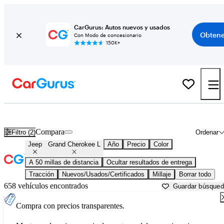
CarGurus: Autos nuevos y usados
Obtene
Con Modo de concesionario
150K+
Jeep Grand Cherokee L usados en venta cerca de
Bartlesville, OK
Compara
Filtro (2)
Ordenar
Jeep
Grand Cherokee L
Año
Precio
Color
A 50 millas de distancia
Ocultar resultados de entrega
Tracción
Nuevos/Usados/Certificados
Millaje
Borrar todo
658 vehículos encontrados
Guardar búsque
Compra con precios transparentes.