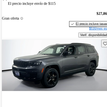
El precio incluye envío de $115
$27,8
Gran oferta
El precio incluye tasa
$516/mes es
Verif. disponibilidad
Gu