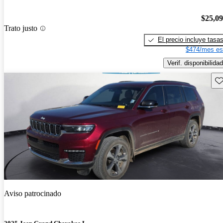
$25,0
Trato justo
El precio incluye tasa
$474/mes es
Verif. disponibilidad
Gu
Aviso patrocinado