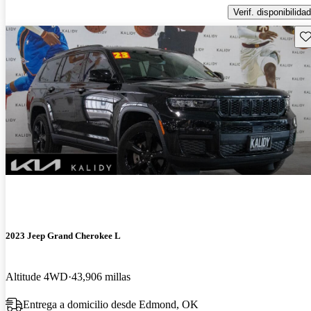
Verif. disponibilidad
Gu
2023 Jeep Grand Cherokee L
Altitude 4WD
43,906 millas
Entrega a domicilio desde Edmond, OK