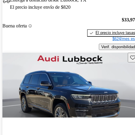
El precio incluye envío de $820
$33,9
Buena oferta
El precio incluye tasa
$624/mes es
Verif. disponibilidad
Gu