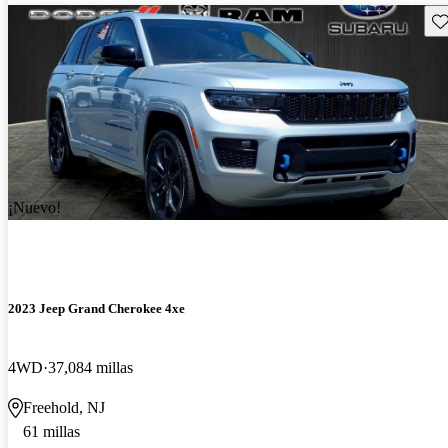
Gu
¡Nuevo!
2023 Jeep Grand Cherokee 4xe
4WD
37,084 millas
Freehold, NJ
61 millas