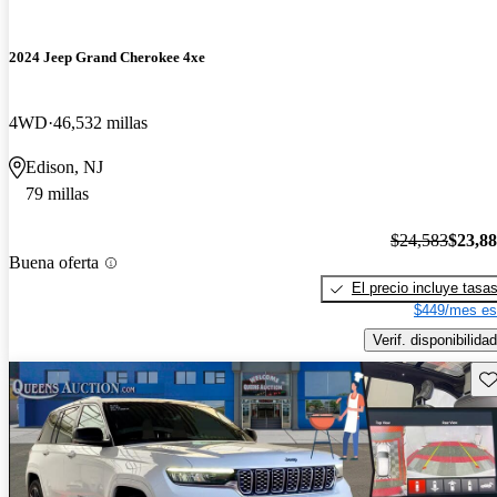
2024 Jeep Grand Cherokee 4xe
4WD
46,532 millas
Edison, NJ
79 millas
$24,583
$23,8
Buena oferta
El precio incluye tasa
$449/mes es
Verif. disponibilidad
Gu