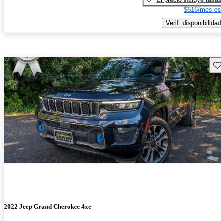
$516/mes es
Verif. disponibilidad
Gu
2022 Jeep Grand Cherokee 4xe