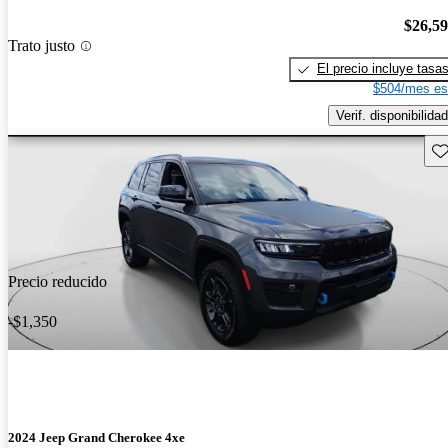
$26,5
Trato justo
El precio incluye tasa
$504/mes es
Verif. disponibilidad
Gu
Precio reducido
-$1,350
2024 Jeep Grand Cherokee 4xe