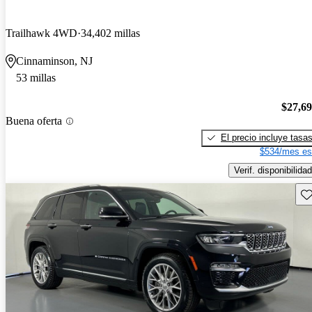
Trailhawk 4WD
34,402 millas
Cinnaminson, NJ
53 millas
$27,6
Buena oferta
El precio incluye tasa
$534/mes es
Verif. disponibilidad
Gu