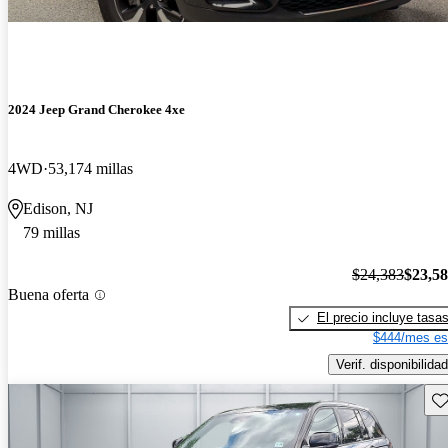
2024 Jeep Grand Cherokee 4xe
4WD
53,174 millas
Edison, NJ
79 millas
$24,383
$23,5
Buena oferta
El precio incluye tasa
$444/mes es
Verif. disponibilidad
Gu