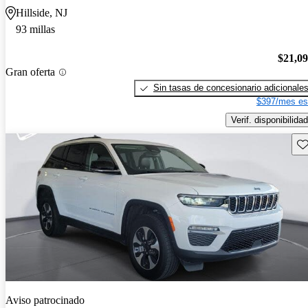
Hillside, NJ
93 millas
$21,0
Gran oferta
Sin tasas de concesionario adicionale
$397/mes es
Verif. disponibilidad
Gu
Aviso patrocinado