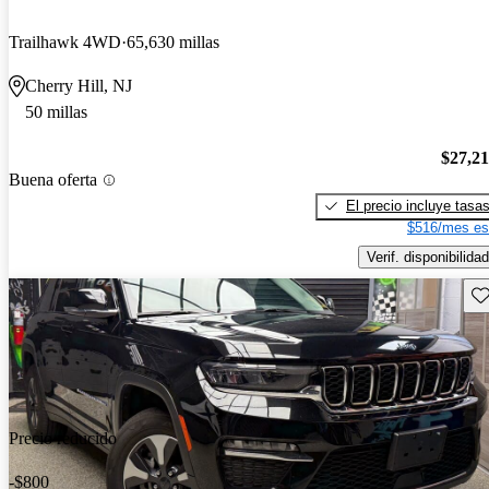
Trailhawk 4WD
65,630 millas
Cherry Hill, NJ
50 millas
$27,2
Buena oferta
El precio incluye tasa
$516/mes es
Verif. disponibilidad
Gu
Precio reducido
-$800