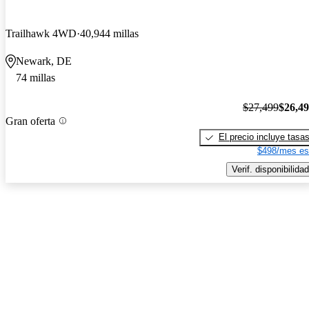
Trailhawk 4WD
40,944 millas
Newark, DE
74 millas
$27,499
$26,4
Gran oferta
El precio incluye tasa
$498/mes es
Verif. disponibilidad