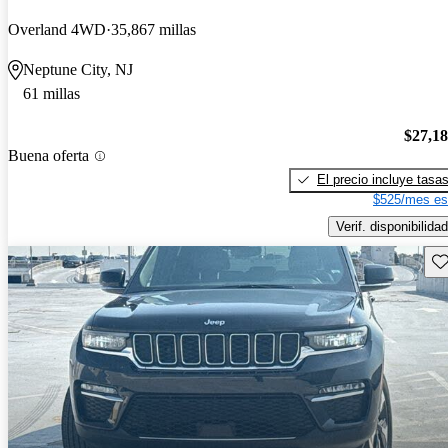
Overland 4WD
35,867 millas
Neptune City, NJ
61 millas
$27,1
Buena oferta
El precio incluye tasa
$525/mes es
Verif. disponibilidad
Gu