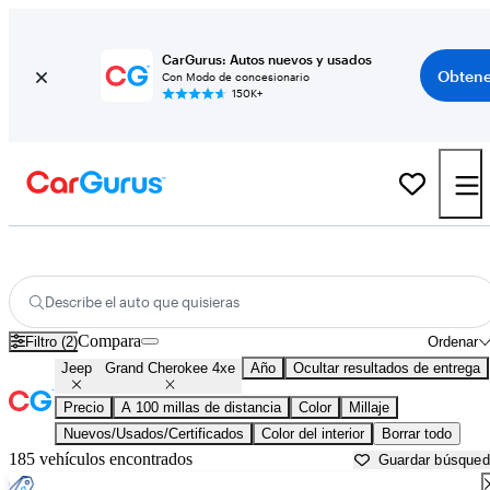
CarGurus: Autos nuevos y usados
Obtene
Con Modo de concesionario
150K+
Jeep Grand Cherokee 4xe usados en venta cerca de
Atlantic City, NJ
Describe el auto que quisieras
Compara
Filtro (2)
Ordenar
Jeep
Grand Cherokee 4xe
Año
Ocultar resultados de entrega
Precio
A 100 millas de distancia
Color
Millaje
Nuevos/Usados/Certificados
Color del interior
Borrar todo
185 vehículos encontrados
Guardar búsque