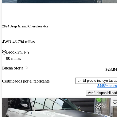
2024 Jeep Grand Cherokee 4xe
4WD
43,794 millas
Brooklyn, NY
90 millas
Buena oferta
$23,8
El precio incluye tasa
Certificados por el fabricante
$448/mes es
Verif. disponibilidad
Gu