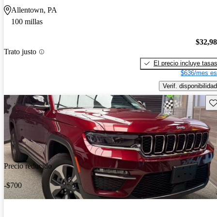
Allentown, PA
100 millas
$32,9
Trato justo
El precio incluye tasa
$636/mes es
Verif. disponibilidad
Gu
Precio reducido
-$700