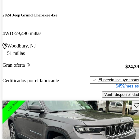
2024 Jeep Grand Cherokee 4xe
4WD
59,496 millas
Woodbury, NJ
51 millas
Gran oferta
$24,3
El precio incluye tasa
Certificados por el fabricante
$459/mes es
Verif. disponibilidad
Gu