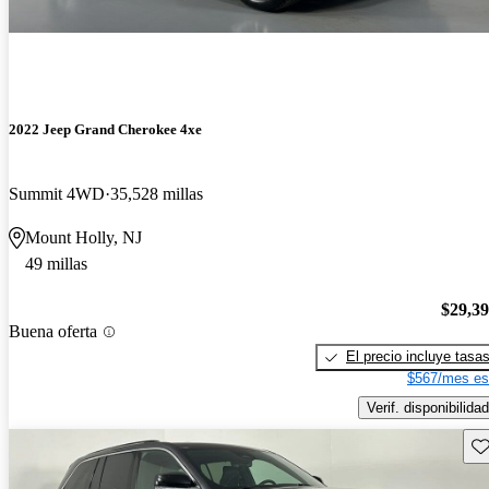
2022 Jeep Grand Cherokee 4xe
Summit 4WD
35,528 millas
Mount Holly, NJ
49 millas
$29,3
Buena oferta
El precio incluye tasa
$567/mes es
Verif. disponibilidad
Gu