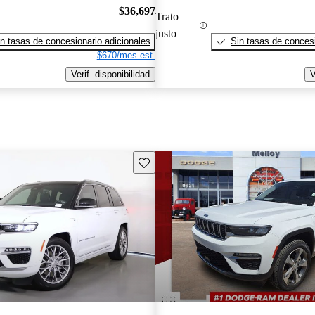
$36,697
Trato
justo
n tasas de concesionario adicionales
Sin tasas de concesi
$670/mes est.
Verif. disponibilidad
V
Guarda este Aviso