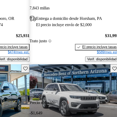
7,843 millas
sboro, OR
Entrega a domicilio desde Horsham, PA
74
El precio incluye envío de $2,000
$25,931
$31,99
Trato justo
recio incluye tasas
El precio incluye tasas
$474/mes est.
$589/mes est
erif. disponibilidad
Verif. disponibilidad
Guarda este Aviso
Gu
Precio reducido
-$1,649