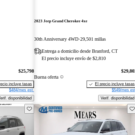
2023 Jeep Grand Cherokee 4xe
30th Anniversary 4WD
29,501 millas
Entrega a domicilio desde Branford, CT
El precio incluye envío de $2,810
$25,798
$29,80
Buena oferta
recio incluye tasas
El precio incluye tasas
$484/mes est.
$549/mes est
erif. disponibilidad
Verif. disponibilidad
Guarda este Aviso
Gu