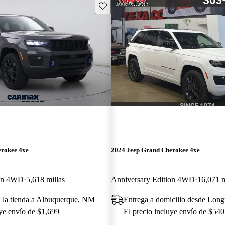
Guarda este Aviso
erokee 4xe
2024 Jeep Grand Cherokee 4xe
ion 4WD
5,618 millas
Anniversary Edition 4WD
16,071 m
a la tienda a Albuquerque, NM
Entrega a domicilio desde Lon
uye envío de $1,699
El precio incluye envío de $540