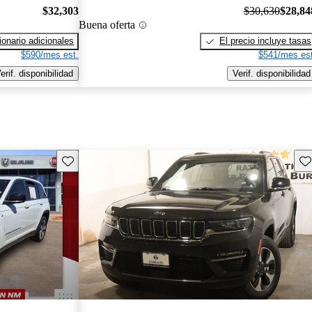
$32,303
$30,630
$28,84
Buena oferta
onario adicionales
El precio incluye tasas
$590/mes est.
$541/mes est
erif. disponibilidad
Verif. disponibilidad
Guarda este Aviso
Gu