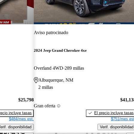
Aviso patrocinado
2024 Jeep Grand Cherokee 4xe
Overland 4WD
289 millas
Albuquerque, NM
2 millas
$25,798
$41,13
Gran oferta
recio incluye tasas
El precio incluye tasas
$484/mes est.
$751/mes est
erif. disponibilidad
Verif. disponibilidad