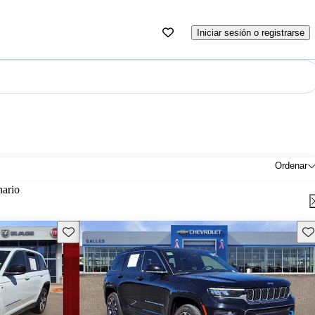
Iniciar sesión o registrarse
Ordenar
nario
Guarda este Aviso
Gu