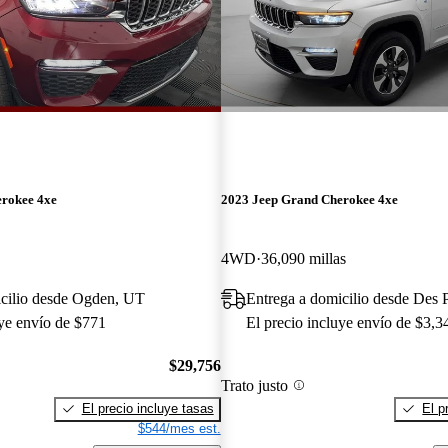
erokee 4xe
2023 Jeep Grand Cherokee 4xe
4WD
36,090 millas
icilio desde Ogden, UT
Entrega a domicilio desde Des P
uye envío de $771
El precio incluye envío de $3,3
$29,756
Trato justo
El precio incluye tasas
El p
$544/mes est.