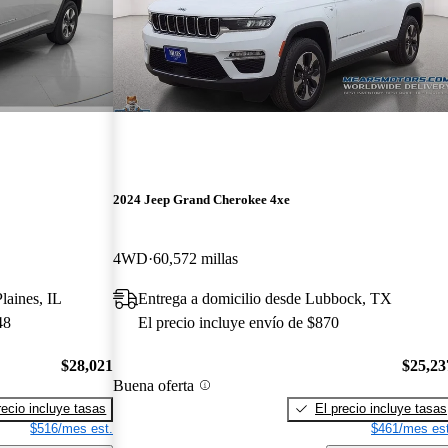
2024 Jeep Grand Cherokee 4xe
4WD
60,572 millas
laines, IL
Entrega a domicilio desde Lubbock, TX
48
El precio incluye envío de $870
$28,021
$25,23
Buena oferta
recio incluye tasas
El precio incluye tasas
$516/mes est.
$461/mes est