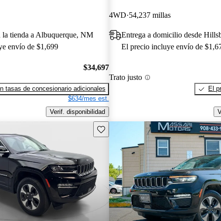
4WD
54,237 millas
a la tienda a Albuquerque, NM
Entrega a domicilio desde Hill
uye envío de $1,699
El precio incluye envío de $1,6
$34,697
Trato justo
n tasas de concesionario adicionales
El p
$634/mes est.
Verif. disponibilidad
V
Guarda este Aviso