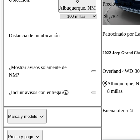
Precio reducido
Albuquerque, NM
-$1,782
Patrocinado por
La
Distancia de mi ubicación
2022 Jeep Grand Ch
¿Mostrar avisos solamente de
Overland 4WD
30
NM?
Albuquerque, 
8 millas
¿Incluir avisos con entrega?
Buena oferta
Marca y modelo
Precio y pago