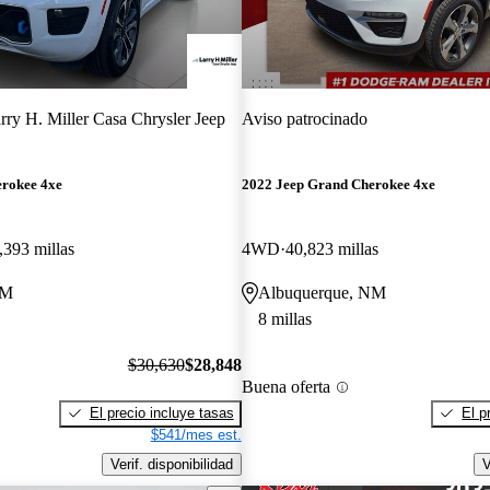
rry H. Miller Casa Chrysler Jeep
Aviso patrocinado
erokee 4xe
2022 Jeep Grand Cherokee 4xe
,393 millas
4WD
40,823 millas
NM
Albuquerque, NM
8 millas
$30,630
$28,848
Buena oferta
El precio incluye tasas
El p
$541/mes est.
Verif. disponibilidad
V