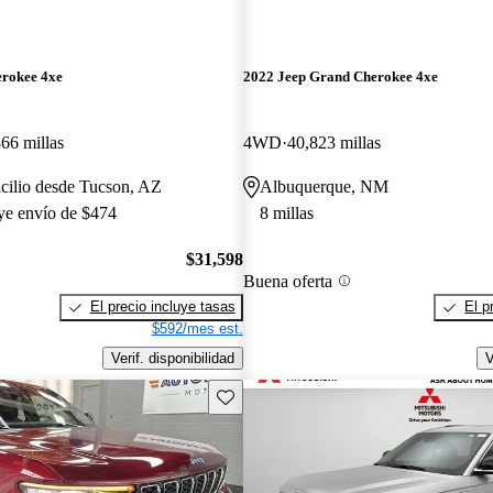
erokee 4xe
2022 Jeep Grand Cherokee 4xe
66 millas
4WD
40,823 millas
cilio desde Tucson, AZ
Albuquerque, NM
uye envío de $474
8 millas
$31,598
Buena oferta
El precio incluye tasas
El p
$592/mes est.
Verif. disponibilidad
V
Guarda este Aviso