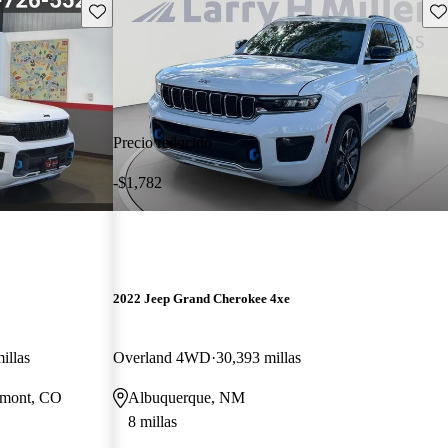
Guarda este Aviso
Gu
Precio reducido
-$1,782
2022 Jeep Grand Cherokee 4xe
illas
Overland 4WD
30,393 millas
gmont, CO
Albuquerque, NM
8 millas