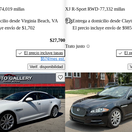
74,019 millas
XJ R-Sport RWD
77,332 millas
cilio desde Virginia Beach, VA
Entrega a domicilio desde Clay
uye envío de $1,702
El precio incluye envío de $985
$27,700
Trato justo
El precio incluye tasas
El p
$574/mes est.
Verif. disponibilidad
V
Guarda este Aviso