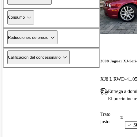
Consumo
Reducciones de precio
Calificación del concesionario
2008 Jaguar XJ-Seri
XJ8 L RWD
41,05
Entrega a domi
El precio incl
Trato
justo
Si