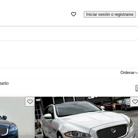
Iniciar sesión o registrarse
Ordenar
nario
Guarda este Aviso
Gu