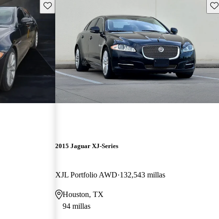
Guarda este Aviso
Gu
2015 Jaguar XJ-Series
XJL Portfolio AWD
132,543 millas
Houston, TX
94 millas