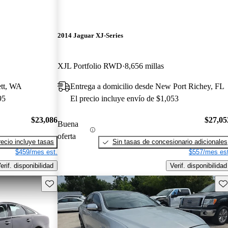
2014 Jaguar XJ-Series
XJL Portfolio RWD
8,656 millas
ett, WA
Entrega a domicilio desde New Port Richey, FL
95
El precio incluye envío de $1,053
$23,086
$27,05
Buena
oferta
recio incluye tasas
Sin tasas de concesionario adicionales
$459/mes est.
$557/mes est
erif. disponibilidad
Verif. disponibilidad
Guarda este Aviso
Gu