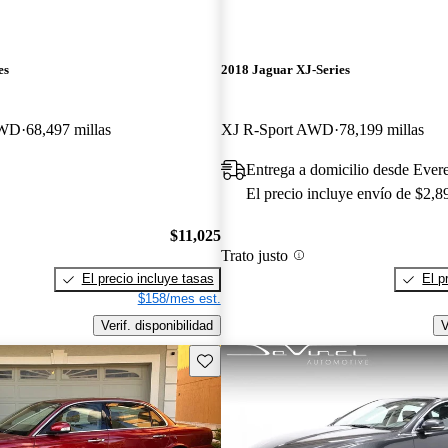
es
2018 Jaguar XJ-Series
RWD
68,497 millas
XJ R-Sport AWD
78,199 millas
Entrega a domicilio desde Ever
El precio incluye envío de $2,8
$11,025
Trato justo
El precio incluye tasas
El p
$158/mes est.
Verif. disponibilidad
V
Guarda este Aviso