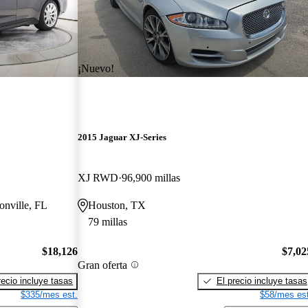
¡Nuevo!
2015 Jaguar XJ-Series
XJ RWD
96,900 millas
onville, FL
Houston, TX
79 millas
$18,126
$7,02
Gran oferta
recio incluye tasas
El precio incluye tasas
$335/mes est.
$58/mes est