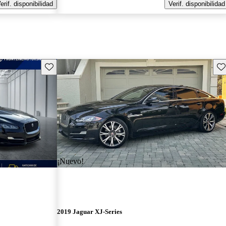
erif. disponibilidad
Verif. disponibilidad
Guarda este Aviso
Gu
¡Nuevo!
2019 Jaguar XJ-Series