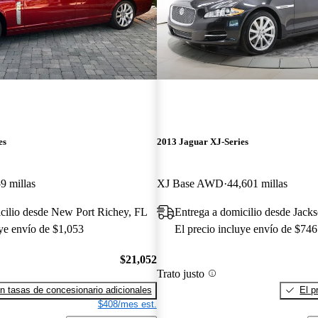
es
2013 Jaguar XJ-Series
9 millas
XJ Base AWD
44,601 millas
cilio desde New Port Richey, FL
Entrega a domicilio desde Jacks
uye envío de $1,053
El precio incluye envío de $746
$21,052
Trato justo
n tasas de concesionario adicionales
El p
$408/mes est.