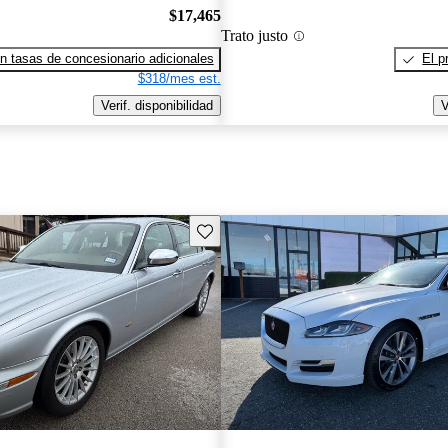
$17,465
Trato justo
n tasas de concesionario adicionales
El p
$318/mes est.
Verif. disponibilidad
V
Guarda este Aviso