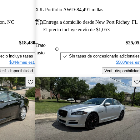
XJL Portfolio AWD
84,491 millas
ton, NC
Entrega a domicilio desde New Port Richey, FL
El precio incluye envío de $1,053
$18,480
$25,05
Trato
justo
recio incluye tasas
Sin tasas de concesionario adicionales
$344/mes est.
$508/mes est
erif. disponibilidad
Verif. disponibilidad
Guarda este Aviso
Gu