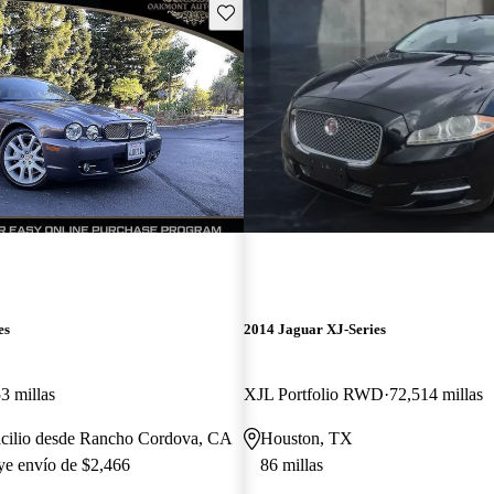
Guarda este Aviso
es
2014 Jaguar XJ-Series
3 millas
XJL Portfolio RWD
72,514 millas
icilio desde Rancho Cordova, CA
Houston, TX
uye envío de $2,466
86 millas