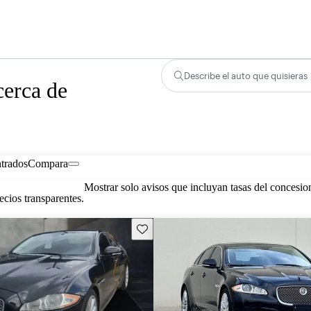
Describe el auto que quisieras
cerca de
trados
Compara
Mostrar solo avisos que incluyan tasas del concesio
cios transparentes.
Guarda este Aviso