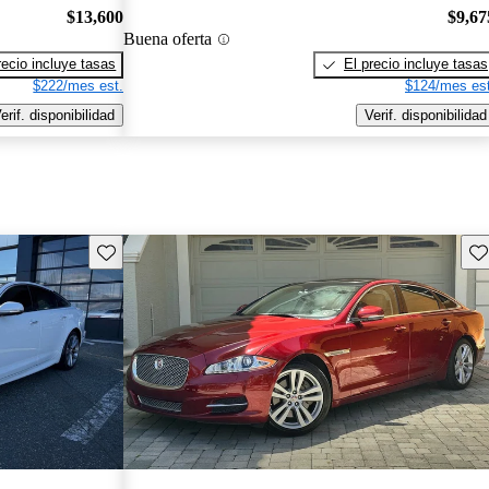
$13,600
$9,67
Buena oferta
recio incluye tasas
El precio incluye tasas
$222/mes est.
$124/mes est
erif. disponibilidad
Verif. disponibilidad
Guarda este Aviso
Gu