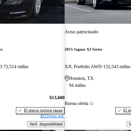
Aviso patrocinado
es
2015 Jaguar XJ-Series
D
72,514 millas
XJL Portfolio AWD
132,543 millas
Houston, TX
94 millas
$13,600
Buena oferta
El precio incluye tasas
El p
$222/mes est.
Verif. disponibilidad
V