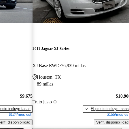
2011 Jaguar XJ-Series
XJ Base RWD
76,939 millas
Houston, TX
89 millas
$9,675
$10,90
Trato justo
recio incluye tasas
El precio incluye tasas
$124/mes est.
$155/mes est
erif. disponibilidad
Verif. disponibilidad