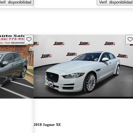
erif. disponibilidad
Verif. disponibilidad
Guarda este Aviso
Gu
2018 Jaguar XE