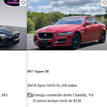
Guarda este Aviso
Gu
2017 Jaguar XE
20d R-Sport AWD
81,209 millas
n, MA
Entrega a domicilio desde Chantilly, VA
El precio incluye envío de $238