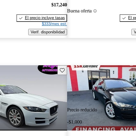
$17,240
Buena oferta
El precio incluye tasas
El p
$333/mes est.
Verif. disponibilidad
V
Guarda este Aviso
Precio reducido
-$1,000