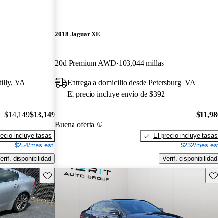
2018 Jaguar XE
20d Premium AWD
103,044 millas
illy, VA
Entrega a domicilio desde Petersburg, VA
El precio incluye envío de $392
$14,149
$13,149
$11,98
Buena oferta
recio incluye tasas
El precio incluye tasas
$254/mes est.
$232/mes est
erif. disponibilidad
Verif. disponibilidad
Guarda este Aviso
Gu