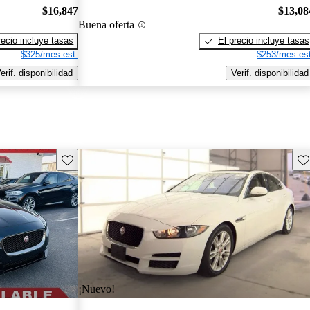
$16,847
$13,08
Buena oferta
recio incluye tasas
El precio incluye tasas
$325/mes est.
$253/mes est
erif. disponibilidad
Verif. disponibilidad
Guarda este Aviso
Gu
¡Nuevo!