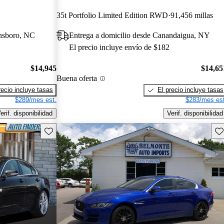
35t Portfolio Limited Edition RWD
91,456 millas
ensboro, NC
Entrega a domicilio desde Canandaigua, NY
El precio incluye envío de $182
$14,945
$14,65
Buena oferta
recio incluye tasas
El precio incluye tasas
$289/mes est.
$283/mes est
erif. disponibilidad
Verif. disponibilidad
Guarda este Aviso
Gu