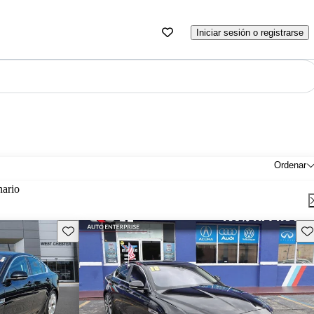
Iniciar sesión o registrarse
Ordenar
nario
Guarda este Aviso
Gu