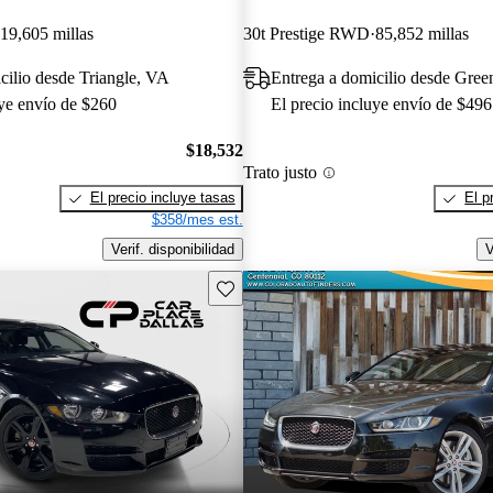
19,605 millas
30t Prestige RWD
85,852 millas
cilio desde Triangle, VA
Entrega a domicilio desde Gre
uye envío de $260
El precio incluye envío de $496
$18,532
Trato justo
El precio incluye tasas
El p
$358/mes est.
Verif. disponibilidad
V
Guarda este Aviso