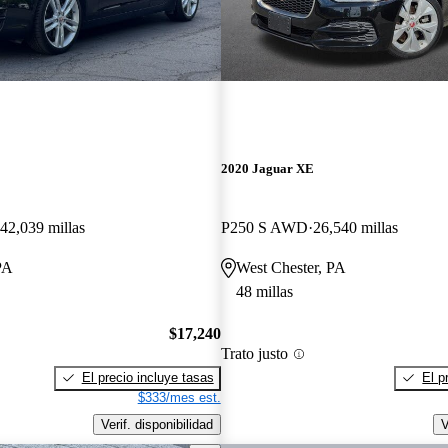
2020 Jaguar XE
42,039 millas
P250 S AWD
26,540 millas
PA
West Chester, PA
48 millas
$17,240
Trato justo
El precio incluye tasas
El p
$333/mes est.
Verif. disponibilidad
V