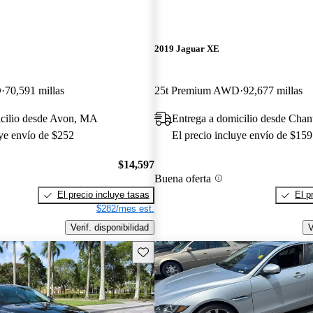
2019 Jaguar XE
D
70,591 millas
25t Premium AWD
92,677 millas
icilio desde Avon, MA
Entrega a domicilio desde Chant
uye envío de $252
El precio incluye envío de $159
$14,597
Buena oferta
El precio incluye tasas
El p
$282/mes est.
Verif. disponibilidad
V
Guarda este Aviso