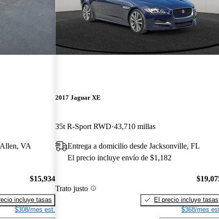
2017 Jaguar XE
35t R-Sport RWD
43,710 millas
 Allen, VA
Entrega a domicilio desde Jacksonville, FL
El precio incluye envío de $1,182
$15,934
$19,07
Trato justo
recio incluye tasas
El precio incluye tasas
$308/mes est.
$368/mes est