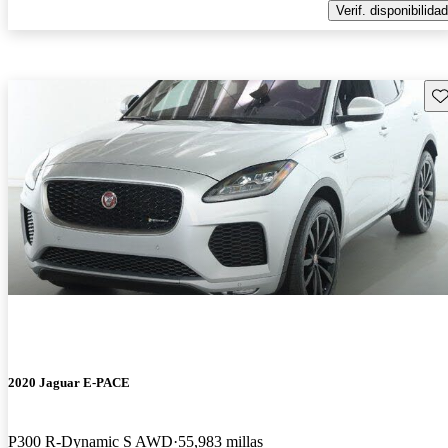
Verif. disponibilidad
Gu
2020 Jaguar E-PACE
P300 R-Dynamic S AWD
55,983 millas