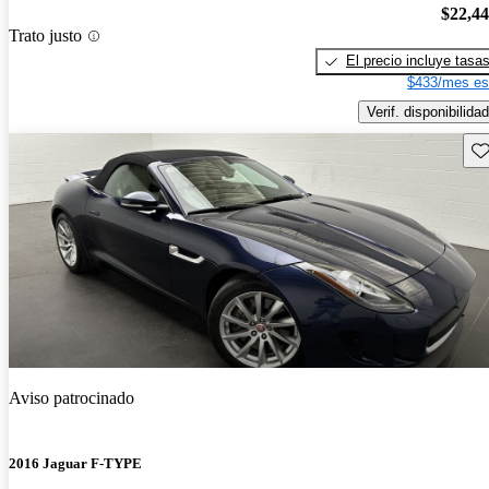
$22,4
Trato justo
El precio incluye tasa
$433/mes es
Verif. disponibilidad
Gu
Aviso patrocinado
2016 Jaguar F-TYPE