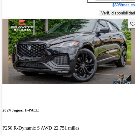
$598/mes es
Verif. disponibilidad
Gu
2024 Jaguar F-PACE
P250 R-Dynamic S AWD
22,751 millas