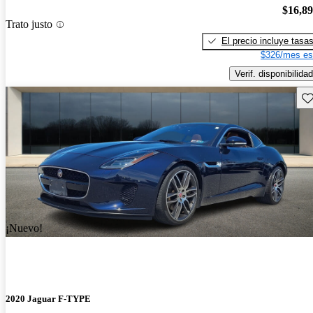
$16,8
Trato justo
El precio incluye tasa
$326/mes es
Verif. disponibilidad
Gu
¡Nuevo!
2020 Jaguar F-TYPE