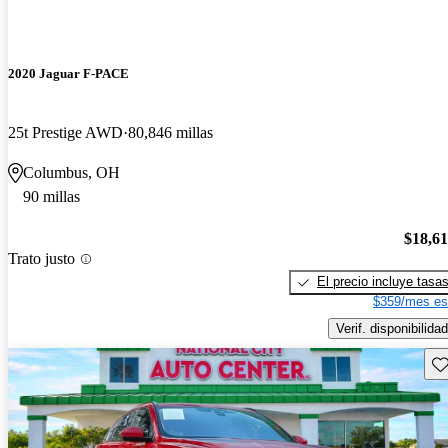
2020 Jaguar F-PACE
25t Prestige AWD
80,846 millas
Columbus, OH
90 millas
$18,6
Trato justo
El precio incluye tasa
$359/mes es
Verif. disponibilidad
Gu