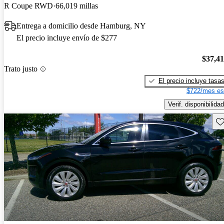
R Coupe RWD
66,019 millas
Entrega a domicilio desde Hamburg, NY
El precio incluye envío de $277
$37,4
Trato justo
El precio incluye tasa
$722/mes es
Verif. disponibilidad
Gu