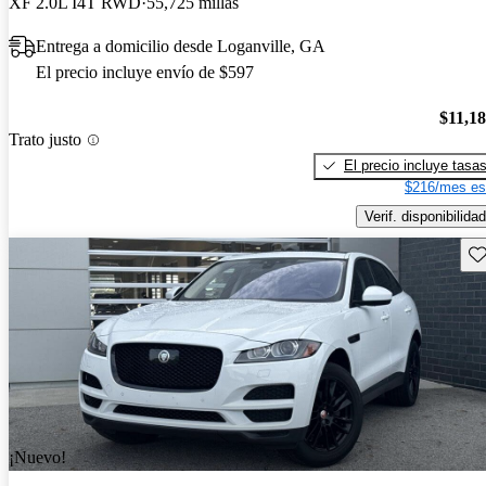
XF 2.0L I4T RWD
55,725 millas
Entrega a domicilio desde Loganville, GA
El precio incluye envío de $597
$11,1
Trato justo
El precio incluye tasa
$216/mes es
Verif. disponibilidad
Gu
¡Nuevo!