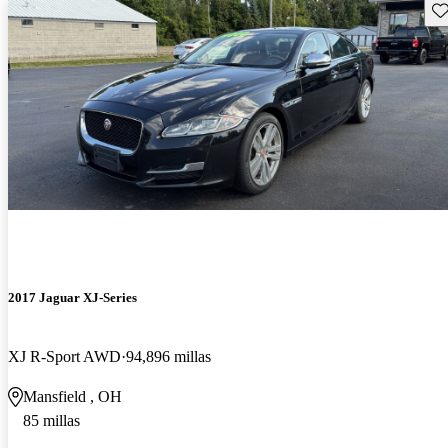
Gu
2017 Jaguar XJ-Series
XJ R-Sport AWD
94,896 millas
Mansfield , OH
85 millas