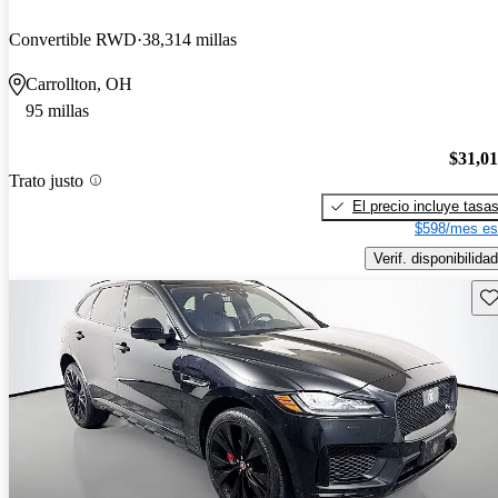
Convertible RWD
38,314 millas
Carrollton, OH
95 millas
$31,0
Trato justo
El precio incluye tasa
$598/mes es
Verif. disponibilidad
Gu