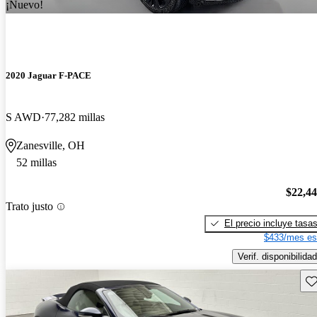
¡Nuevo!
2020 Jaguar F-PACE
S AWD
77,282 millas
Zanesville, OH
52 millas
$22,4
Trato justo
El precio incluye tasa
$433/mes es
Verif. disponibilidad
Gu