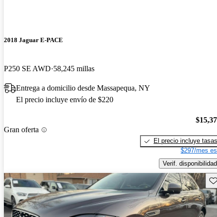
2018 Jaguar E-PACE
P250 SE AWD
58,245 millas
Entrega a domicilio desde Massapequa, NY
El precio incluye envío de $220
$15,3
Gran oferta
El precio incluye tasa
$297/mes es
Verif. disponibilidad
Gu