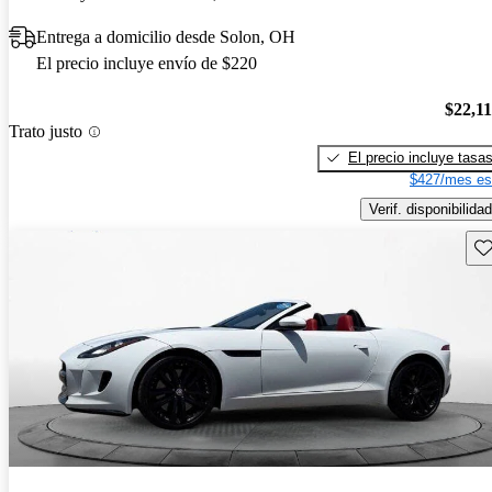
Entrega a domicilio desde Solon, OH
El precio incluye envío de $220
$22,1
Trato justo
El precio incluye tasa
$427/mes es
Verif. disponibilidad
Gu