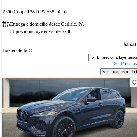
P300 Coupe RWD
27,558 millas
Entrega a domicilio desde Carlisle, PA
El precio incluye envío de $238
$35,3
Buena oferta
El precio incluye tasa
$681/mes es
Verif. disponibilidad
Gu