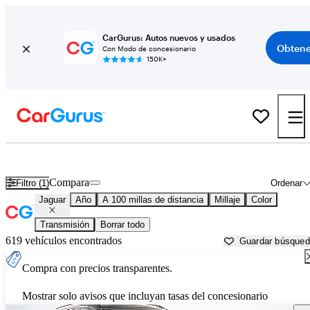
CarGurus: Autos nuevos y usados
Obtene
Con Modo de concesionario
150K+
Autos Jaguar usados en venta cerca de
Parkersburg, WV
Compara
Filtro (1)
Ordenar
Jaguar
Año
A 100 millas de distancia
Millaje
Color
Transmisión
Borrar todo
619 vehículos encontrados
Guardar búsque
Compra con precios transparentes.
Mostrar solo avisos que incluyan tasas del concesionario