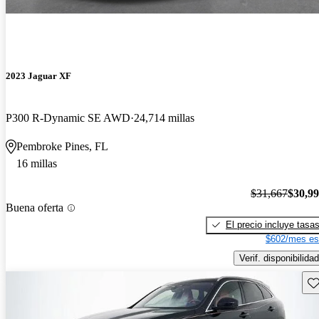
2023 Jaguar XF
P300 R-Dynamic SE AWD
24,714 millas
Pembroke Pines, FL
16 millas
$31,667
$30,9
Buena oferta
El precio incluye tasa
$602/mes es
Verif. disponibilidad
Gu