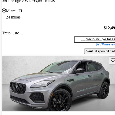
35t Prestige AWD
93,851 millas
Miami, FL
24 millas
$12,4
Trato justo
El precio incluye tasa
$253/mes es
Verif. disponibilidad
Gu