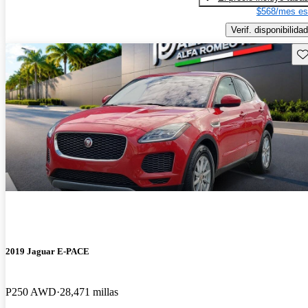
$568/mes es
Verif. disponibilidad
Gu
2019 Jaguar E-PACE
P250 AWD
28,471 millas