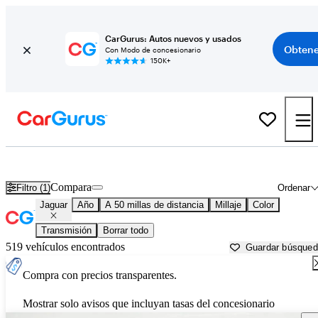
CarGurus: Autos nuevos y usados
Obtene
Con Modo de concesionario
150K+
Autos Jaguar usados en venta cerca de
Fort Lauderdale, FL
Compara
Filtro (1)
Ordenar
Jaguar
Año
A 50 millas de distancia
Millaje
Color
Transmisión
Borrar todo
519 vehículos encontrados
Guardar búsque
Compra con precios transparentes.
Mostrar solo avisos que incluyan tasas del concesionario