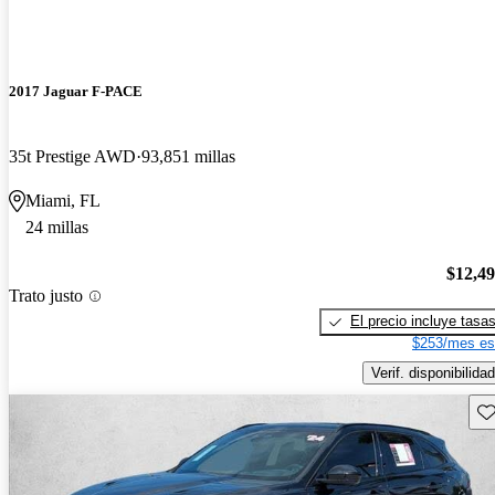
2017 Jaguar F-PACE
35t Prestige AWD
93,851 millas
Miami, FL
24 millas
$12,4
Trato justo
El precio incluye tasa
$253/mes es
Verif. disponibilidad
Gu