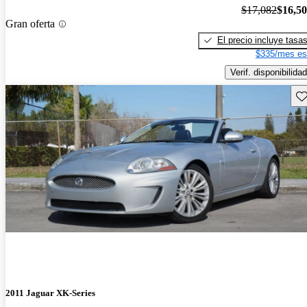
$17,082
$16,5
Gran oferta
El precio incluye tasa
$335/mes es
Verif. disponibilidad
Gu
2011 Jaguar XK-Series