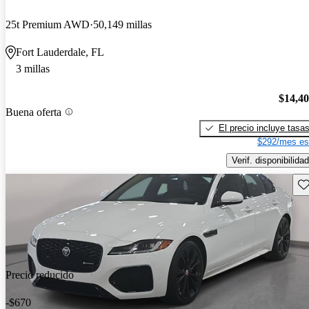
25t Premium AWD
50,149 millas
Fort Lauderdale, FL
3 millas
$14,4
Buena oferta
El precio incluye tasa
$292/mes es
Verif. disponibilidad
Gu
Precio reducido
-$670