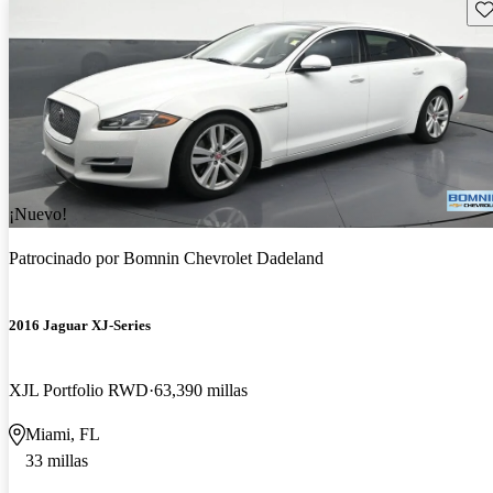
Gu
¡Nuevo!
Patrocinado por
Bomnin Chevrolet Dadeland
2016 Jaguar XJ-Series
XJL Portfolio RWD
63,390 millas
Miami, FL
33 millas