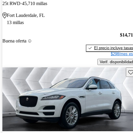
25t RWD
45,710 millas
Fort Lauderdale, FL
13 millas
$14,7
Buena oferta
El precio incluye tasa
$298/mes es
Verif. disponibilidad
Gu