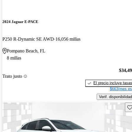
2024 Jaguar E-PACE
P250 R-Dynamic SE AWD
16,056 millas
Pompano Beach, FL
8 millas
$34,4
Trato justo
El precio incluye tasa
$663/mes es
Verif. disponibilidad
Gu