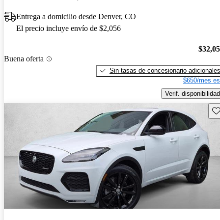
Entrega a domicilio desde Denver, CO
El precio incluye envío de $2,056
$32,0
Buena oferta
Sin tasas de concesionario adicionale
$650/mes es
Verif. disponibilidad
Gu