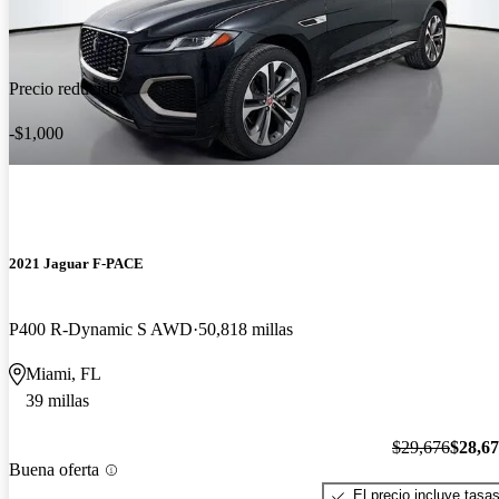
Precio reducido
-$1,000
2021 Jaguar F-PACE
P400 R-Dynamic S AWD
50,818 millas
Miami, FL
39 millas
$29,676
$28,6
Buena oferta
El precio incluye tasa