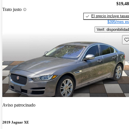
$19,4
Trato justo
El precio incluye tasa
$395/mes es
Verif. disponibilidad
Gu
Aviso patrocinado
2019 Jaguar XE