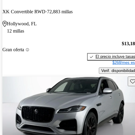
XK Convertible RWD
72,883 millas
Hollywood, FL
12 millas
$13,1
Gran oferta
El precio incluye tasa
$268/mes es
Verif. disponibilidad
Gu