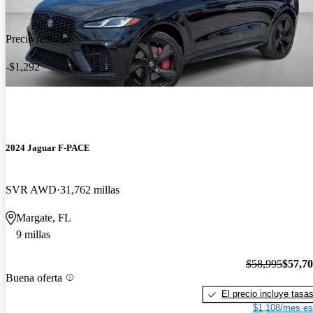
Precio reducido
-$1,292
2024 Jaguar F-PACE
SVR AWD
31,762 millas
Margate, FL
9 millas
$58,995
$57,7
Buena oferta
El precio incluye tasa
$1,108/mes es