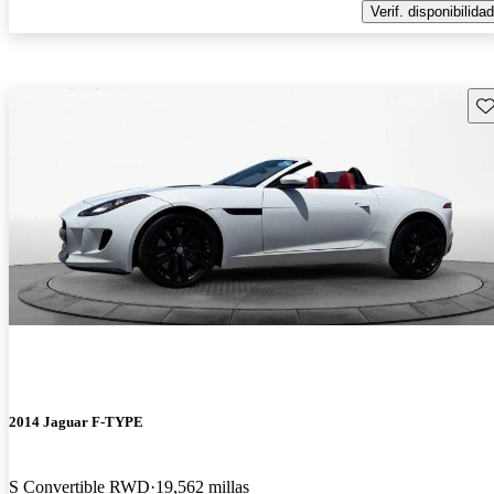
Verif. disponibilidad
Gu
2014 Jaguar F-TYPE
S Convertible RWD
19,562 millas