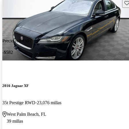
Gu
Precio reducido
-$582
2016 Jaguar XF
35t Prestige RWD
23,076 millas
West Palm Beach, FL
39 millas