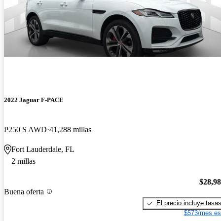
2022 Jaguar F-PACE
P250 S AWD
41,288 millas
Fort Lauderdale, FL
2 millas
$28,9
Buena oferta
El precio incluye tasa
$573/mes es