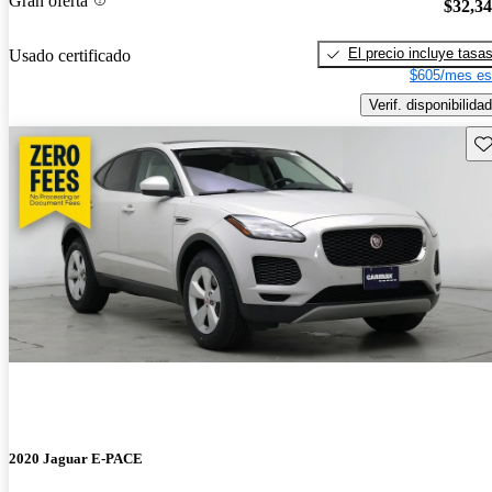
Gran oferta
$32,3
El precio incluye tasa
Usado certificado
$605/mes es
Verif. disponibilidad
Gu
2020 Jaguar E-PACE