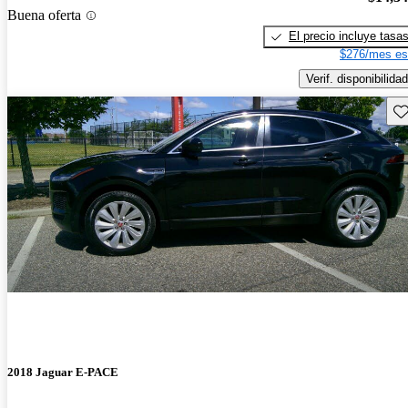
Buena oferta
El precio incluye tasa
$276/mes es
Verif. disponibilidad
Gu
2018 Jaguar E-PACE