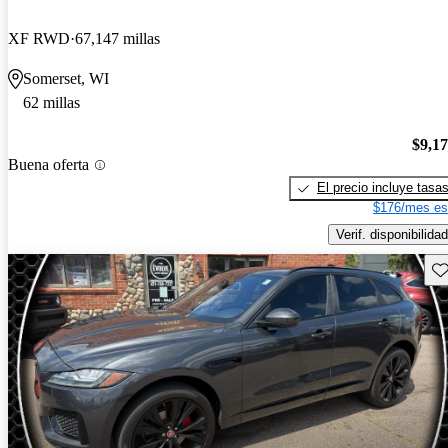
XF RWD
67,147 millas
Somerset, WI
62 millas
$9,1
Buena oferta
El precio incluye tasa
$176/mes es
Verif. disponibilidad
Gu