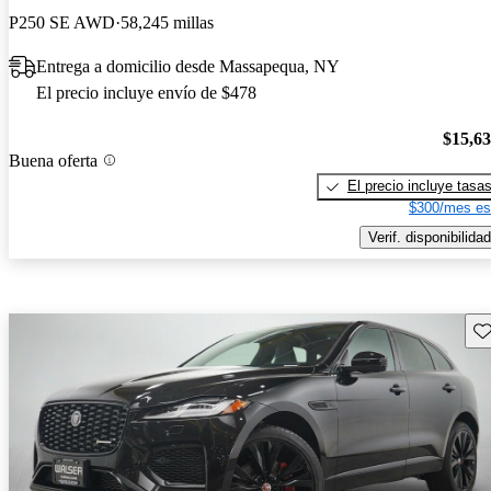
P250 SE AWD
58,245 millas
Entrega a domicilio desde Massapequa, NY
El precio incluye envío de $478
$15,6
Buena oferta
El precio incluye tasa
$300/mes es
Verif. disponibilidad
Gu