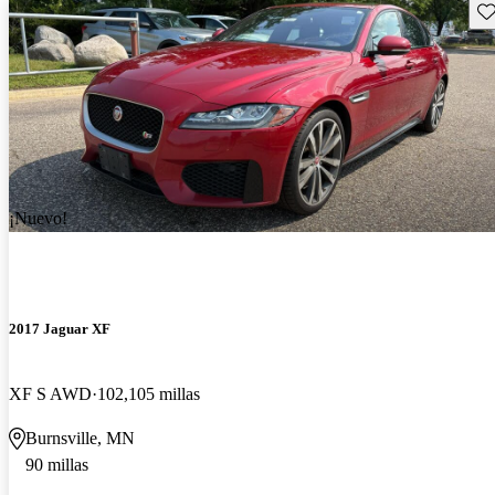
Gu
¡Nuevo!
2017 Jaguar XF
XF S AWD
102,105 millas
Burnsville, MN
90 millas