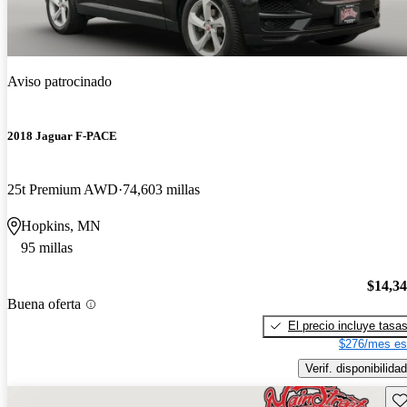
Aviso patrocinado
2018 Jaguar F-PACE
25t Premium AWD
74,603 millas
Hopkins, MN
95 millas
$14,3
Buena oferta
El precio incluye tasa
$276/mes es
Verif. disponibilidad
Gu