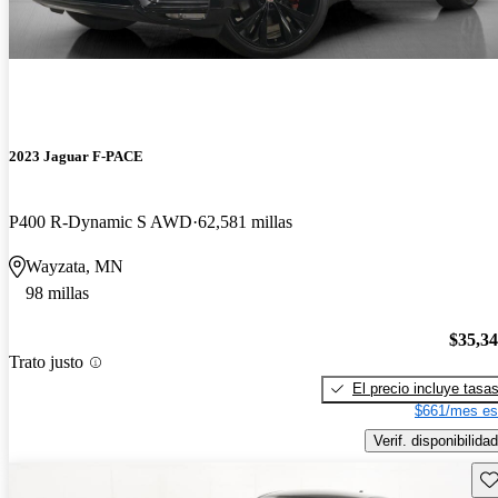
2023 Jaguar F-PACE
P400 R-Dynamic S AWD
62,581 millas
Wayzata, MN
98 millas
$35,3
Trato justo
El precio incluye tasa
$661/mes es
Verif. disponibilidad
Gu