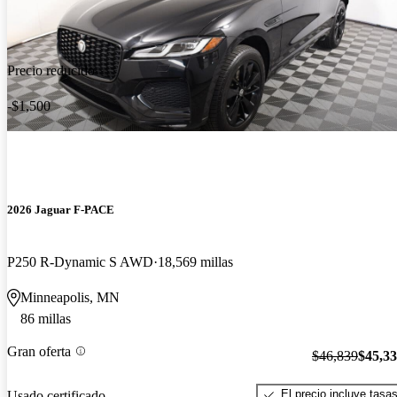
Precio reducido
-$1,500
2026 Jaguar F-PACE
P250 R-Dynamic S AWD
18,569 millas
Minneapolis, MN
86 millas
Gran oferta
$46,839
$45,3
El precio incluye tasa
Usado certificado