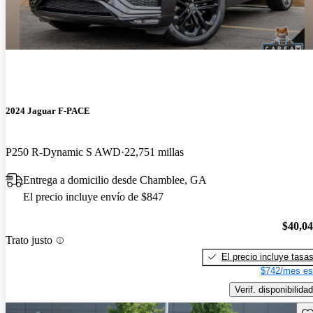
2024 Jaguar F-PACE
P250 R-Dynamic S AWD
22,751 millas
Entrega a domicilio desde Chamblee, GA
El precio incluye envío de $847
$40,0
Trato justo
El precio incluye tasa
$742/mes es
Verif. disponibilidad
Gu