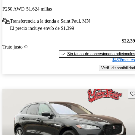
P250 AWD
51,624 millas
Transferencia a la tienda a Saint Paul, MN
El precio incluye envío de $1,399
$22,3
Trato justo
Sin tasas de concesionario adicionale
$430/mes es
Verif. disponibilidad
Gu