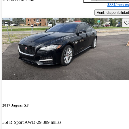
$831/mes es
Verif. disponibilidad
Gu
2017 Jaguar XF
35t R-Sport AWD
29,389 millas