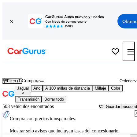
CarGurus: Autos nuevos y usados
Obtene
Con Modo de concesionario
150K+
Autos Jaguar usados en venta cerca de
Eau Claire, WI
Compara
Filtro (1)
Ordenar
Jaguar
Año
A 100 millas de distancia
Millaje
Color
Transmisión
Borrar todo
508 vehículos encontrados
Guardar búsque
Compra con precios transparentes.
Mostrar solo avisos que incluyan tasas del concesionario