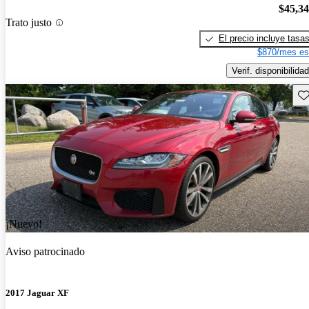
$45,3
Trato justo
El precio incluye tasa
$870/mes es
Verif. disponibilidad
Gu
¡Nuevo!
Aviso patrocinado
2017 Jaguar XF