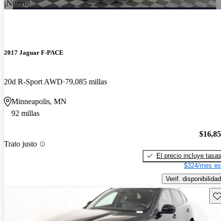
¡Nuevo!
2017 Jaguar F-PACE
20d R-Sport AWD
79,085 millas
Minneapolis, MN
92 millas
$16,8
Trato justo
El precio incluye tasa
$324/mes es
Verif. disponibilidad
Gu