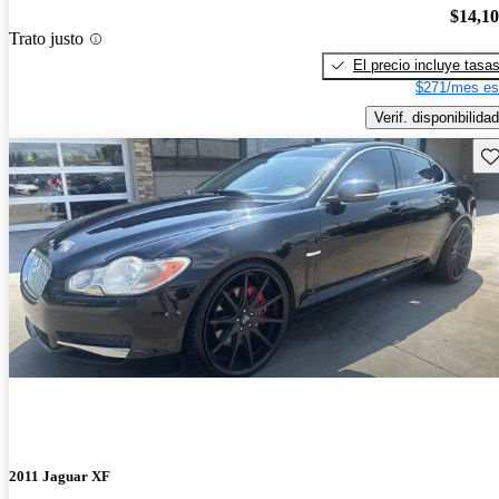
$14,1
Trato justo
El precio incluye tasa
$271/mes es
Verif. disponibilidad
Gu
2011 Jaguar XF