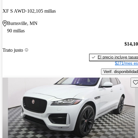
XF S AWD
102,105 millas
Burnsville, MN
90 millas
$14,1
Trato justo
El precio incluye tasa
$271/mes es
Verif. disponibilidad
Gu