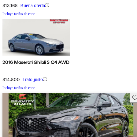
$13,168
Buena oferta
Incluye tarifas de conc.
2016 Maserati Ghibli S Q4 AWD
$14,800
Trato justo
Incluye tarifas de conc.
Gu