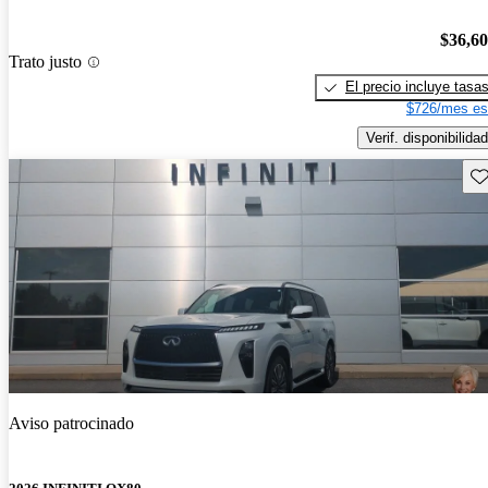
$36,6
Trato justo
El precio incluye tasa
$726/mes es
Verif. disponibilidad
Gu
Aviso patrocinado