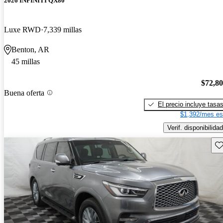
2026 INFINITI QX80
Luxe RWD
7,339 millas
Benton, AR
45 millas
$72,8
Buena oferta
El precio incluye tasa
$1,392/mes es
Verif. disponibilidad
Gu