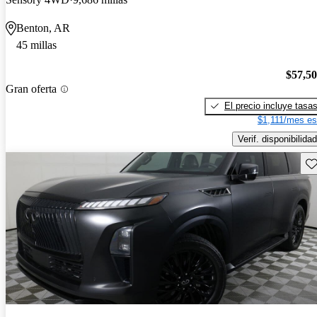
Benton, AR
45 millas
$57,5
Gran oferta
El precio incluye tasa
$1,111/mes es
Verif. disponibilidad
Gu