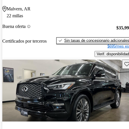
Malvern, AR
22 millas
Buena oferta
$35,9
Sin tasas de concesionario adicionale
Certificados por terceros
$695/mes es
Verif. disponibilidad
Gu