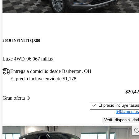
2019 INFINITI QX80
Luxe 4WD
96,067 millas
Entrega a domicilio desde Barberton, OH
El precio incluye envío de $1,178
$20,4
Gran oferta
El precio incluye tasa
$409/mes es
Verif. disponibilidad
Gu