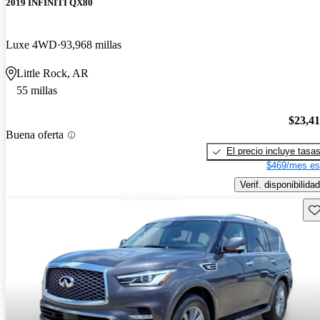
2019 INFINITI QX80
Luxe 4WD
93,968 millas
Little Rock, AR
55 millas
$23,4
Buena oferta
El precio incluye tasa
$469/mes es
Verif. disponibilidad
Gu