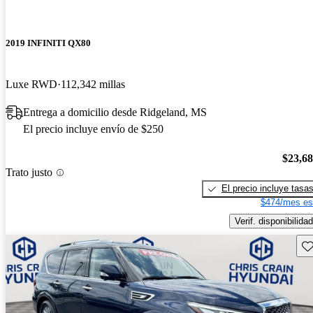
2019 INFINITI QX80
Luxe RWD
112,342 millas
Entrega a domicilio desde Ridgeland, MS
El precio incluye envío de $250
$23,6
Trato justo
El precio incluye tasa
$474/mes es
Verif. disponibilidad
Gu