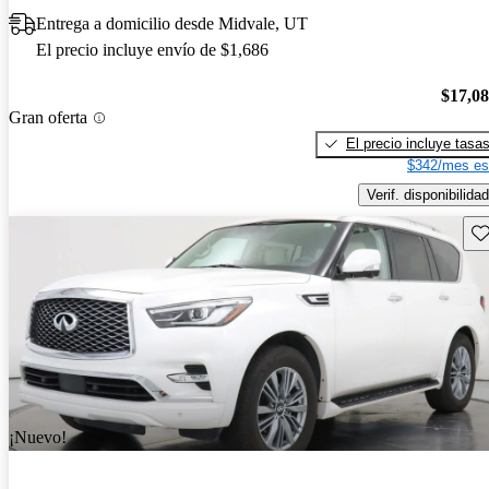
Entrega a domicilio desde Midvale, UT
El precio incluye envío de $1,686
$17,0
Gran oferta
El precio incluye tasa
$342/mes es
Verif. disponibilidad
Gu
¡Nuevo!