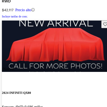
RWD
$42,117
Precio alto
Incluye tarifas de conc.
Gu
¡Nuevo!
2024 INFINITI QX80
Sensory 4WD
9,686 millas