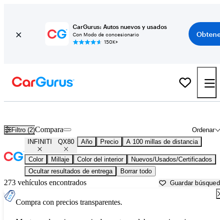
CarGurus: Autos nuevos y usados
Obtene
Con Modo de concesionario
150K+
INFINITI QX80 usados en venta cerca de
Arkadelphia, AR
Compara
Filtro (2)
Ordenar
INFINITI
QX80
Año
Precio
A 100 millas de distancia
Color
Millaje
Color del interior
Nuevos/Usados/Certificados
Ocultar resultados de entrega
Borrar todo
273 vehículos encontrados
Guardar búsque
Compra con precios transparentes.