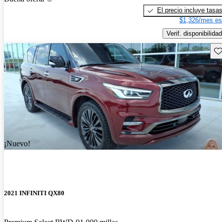
El precio incluye tasa
$1,326/mes es
Verif. disponibilidad
Gu
¡Nuevo!
2021 INFINITI QX80