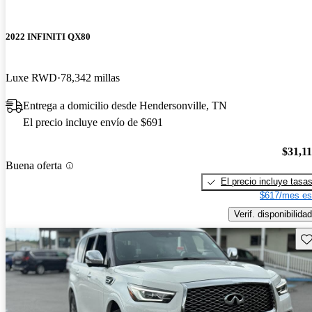
2022 INFINITI QX80
Luxe RWD
78,342 millas
Entrega a domicilio desde Hendersonville, TN
El precio incluye envío de $691
$31,1
Buena oferta
El precio incluye tasa
$617/mes es
Verif. disponibilidad
Gu