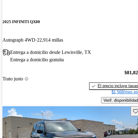
2025 INFINITI QX80
Autograph 4WD
22,914 millas
Entrega a domicilio desde Lewisville, TX
Entrega a domicilio gratuita
$81,8
Trato justo
El precio incluye tasa
$1,568/mes es
Verif. disponibilidad
Gu