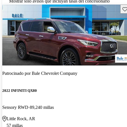
Mostrar solo avisos que incluyan tasas del concesionario
Gu
Patrocinado por
Bale Chevrolet Company
2022 INFINITI QX80
Sensory RWD
89,240 millas
Little Rock, AR
57 millas