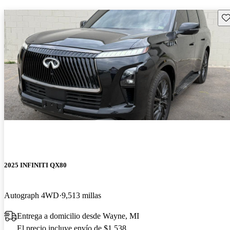
Gu
2025 INFINITI QX80
Autograph 4WD
9,513 millas
Entrega a domicilio desde Wayne, MI
El precio incluye envío de $1,538