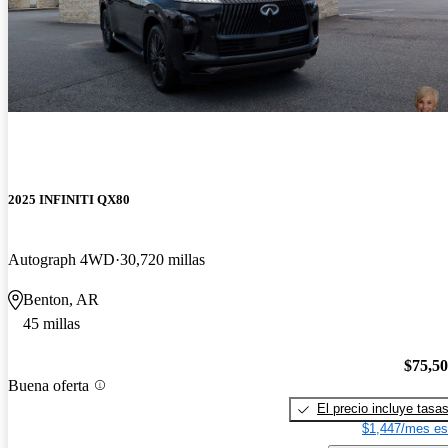
2025 INFINITI QX80
Autograph 4WD
30,720 millas
Benton, AR
45 millas
$75,5
Buena oferta
El precio incluye tasa
$1,447/mes es