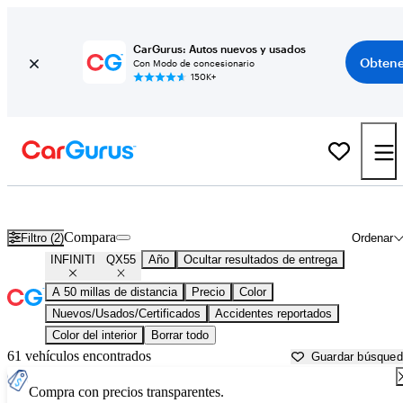
CarGurus: Autos nuevos y usados
Obtene
Con Modo de concesionario
150K+
INFINITI QX55 usados en venta cerca de
Allentown, PA
Compara
Filtro (2)
Ordenar
INFINITI
QX55
Año
Ocultar resultados de entrega
A 50 millas de distancia
Precio
Color
Nuevos/Usados/Certificados
Accidentes reportados
Color del interior
Borrar todo
61 vehículos encontrados
Guardar búsque
Compra con precios transparentes.