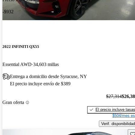
-$932
2022 INFINITI QX55
Essential AWD
34,603 millas
Entrega a domicilio desde Syracuse, NY
El precio incluye envío de $389
$27,314
$26,3
Gran oferta
El precio incluye tasa
$504/mes es
Verif. disponibilidad
Gu