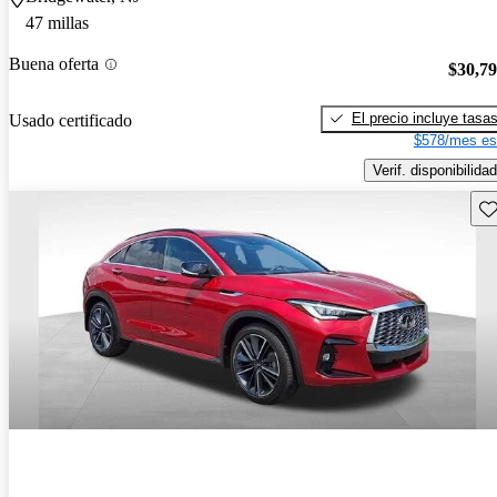
47 millas
Buena oferta
$30,7
El precio incluye tasa
Usado certificado
$578/mes es
Verif. disponibilidad
Gu