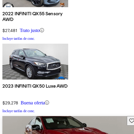
2022 INFINITI QX55 Sensory
AWD
$27,481
Trato justo
Incluye tarifas de conc.
2023 INFINITI QX50 Luxe AWD
$29,278
Buena oferta
Incluye tarifas de conc.
Gu