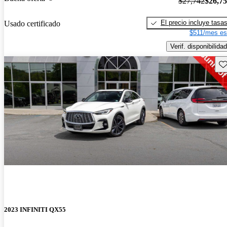
$27,742
$26,7
El precio incluye tasa
Usado certificado
$511/mes es
Verif. disponibilidad
Gu
2023 INFINITI QX55