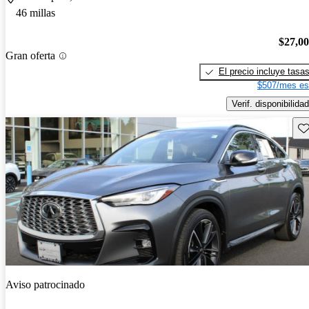
46 millas
$27,0
Gran oferta
El precio incluye tasa
$507/mes es
Verif. disponibilidad
Gu
Aviso patrocinado