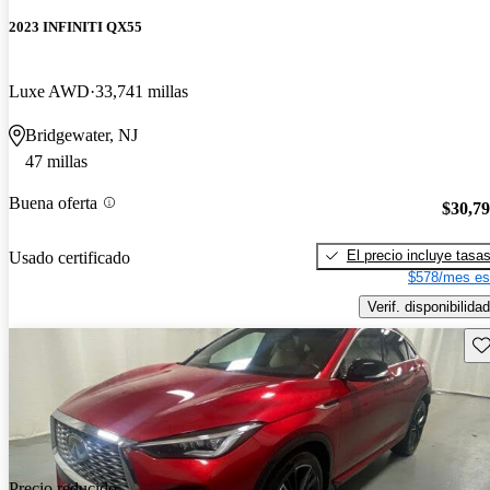
2023 INFINITI QX55
Luxe AWD
33,741 millas
Bridgewater, NJ
47 millas
Buena oferta
$30,7
El precio incluye tasa
Usado certificado
$578/mes es
Verif. disponibilidad
Gu
Precio reducido