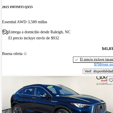
2025 INFINITI QX55
Essential AWD
3,589 millas
Entrega a domicilio desde Raleigh, NC
El precio incluye envío de $932
$41,0
Buena oferta
El precio incluye tasa
$758/mes es
Verif. disponibilidad
Gu