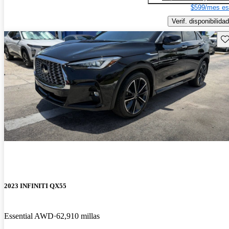
$599/mes es
Verif. disponibilidad
Gu
2023 INFINITI QX55
Essential AWD
62,910 millas