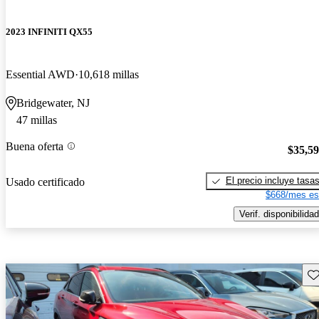
2023 INFINITI QX55
Essential AWD
10,618 millas
Bridgewater, NJ
47 millas
Buena oferta
$35,5
El precio incluye tasa
Usado certificado
$668/mes es
Verif. disponibilidad
Gu