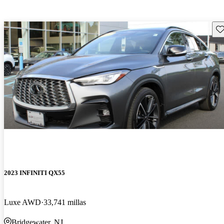
Gu
2023 INFINITI QX55
Luxe AWD
33,741 millas
Bridgewater, NJ