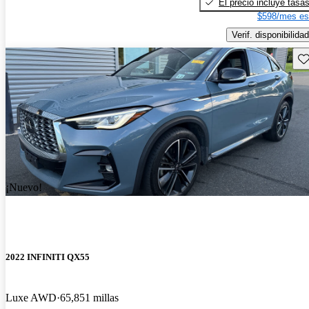
El precio incluye tasa
$598/mes es
Verif. disponibilidad
Gu
¡Nuevo!
2022 INFINITI QX55
Luxe AWD
65,851 millas