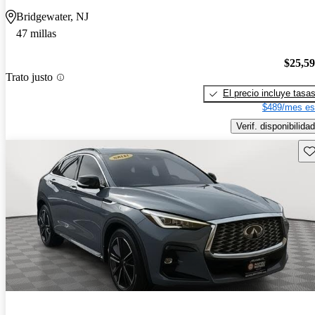
Bridgewater, NJ
47 millas
$25,5
Trato justo
El precio incluye tasa
$489/mes es
Verif. disponibilidad
Gu