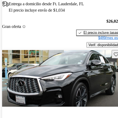
Entrega a domicilio desde Ft. Lauderdale, FL
El precio incluye envío de $1,034
$26,0
Gran oferta
El precio incluye tasa
$489/mes es
Verif. disponibilidad
Gu