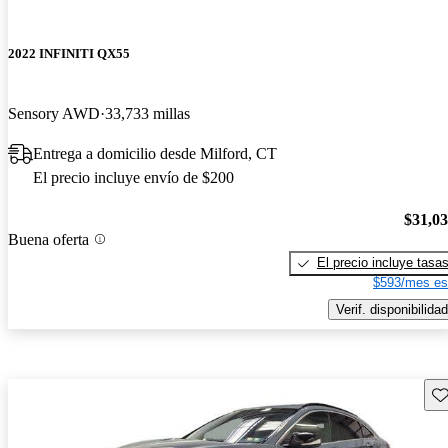
2022 INFINITI QX55
Sensory AWD
33,733 millas
Entrega a domicilio desde Milford, CT
El precio incluye envío de $200
$31,0
Buena oferta
El precio incluye tasa
$593/mes es
Verif. disponibilidad
Gu