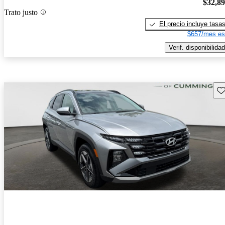
$32,8
Trato justo
El precio incluye tasa
$657/mes es
Verif. disponibilidad
Gu