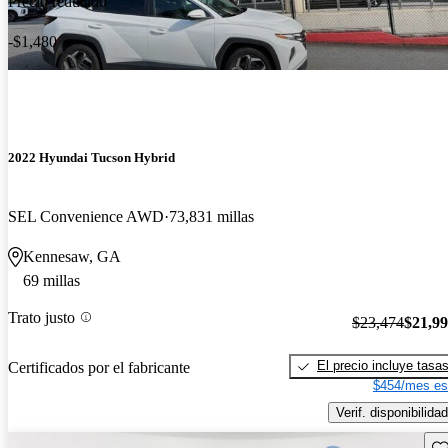
Precio reducido
-$1,480
2022 Hyundai Tucson Hybrid
SEL Convenience AWD
73,831 millas
Kennesaw, GA
69 millas
Trato justo
$23,474
$21,9
El precio incluye tasa
Certificados por el fabricante
$454/mes es
Verif. disponibilidad
Gu