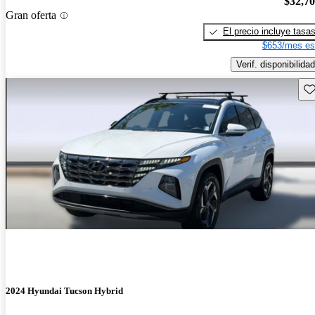
$32,7
Gran oferta
El precio incluye tasa
$653/mes es
Verif. disponibilidad
Gu
2024 Hyundai Tucson Hybrid