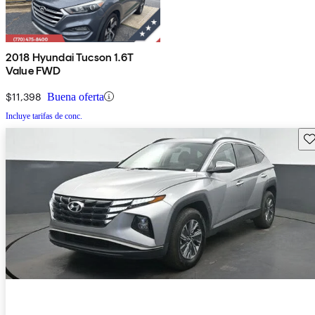
2018 Hyundai Tucson 1.6T
Value FWD
$11,398
Buena oferta
Incluye tarifas de conc.
Gu