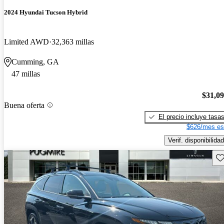
2024 Hyundai Tucson Hybrid
Limited AWD
32,363 millas
Cumming, GA
47 millas
$31,0
Buena oferta
El precio incluye tasa
$626/mes es
Verif. disponibilidad
Gu