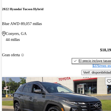
2022 Hyundai Tucson Hybrid
Blue AWD
89,057 millas
Conyers, GA
44 millas
$18,1
Gran oferta
El precio incluye tasa
$376/mes es
Verif. disponibilidad
Gu