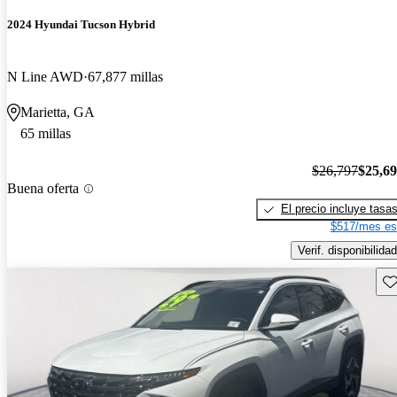
2024 Hyundai Tucson Hybrid
N Line AWD
67,877 millas
Marietta, GA
65 millas
$26,797
$25,6
Buena oferta
El precio incluye tasa
$517/mes es
Verif. disponibilidad
Gu