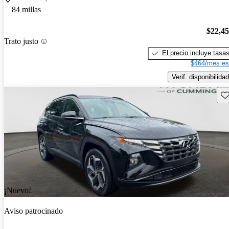
84 millas
$22,4
Trato justo
El precio incluye tasa
$464/mes es
Verif. disponibilidad
Gu
¡Nuevo!
Aviso patrocinado