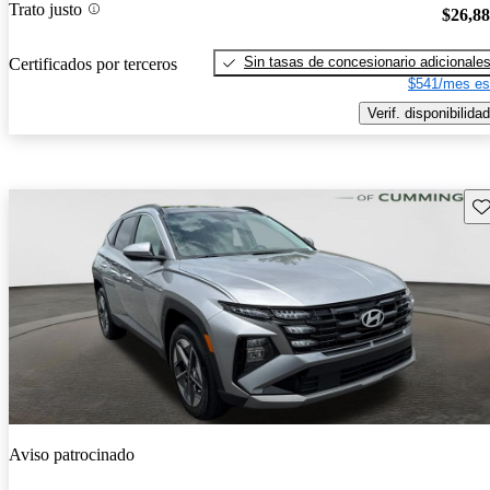
Trato justo
$26,8
Sin tasas de concesionario adicionale
Certificados por terceros
$541/mes es
Verif. disponibilidad
Gu
Aviso patrocinado