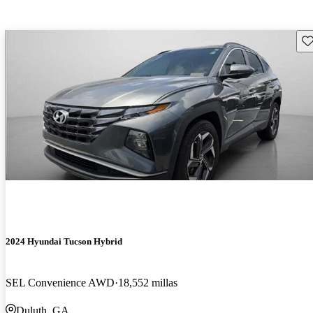
Gu
2024 Hyundai Tucson Hybrid
SEL Convenience AWD
18,552 millas
Duluth, GA