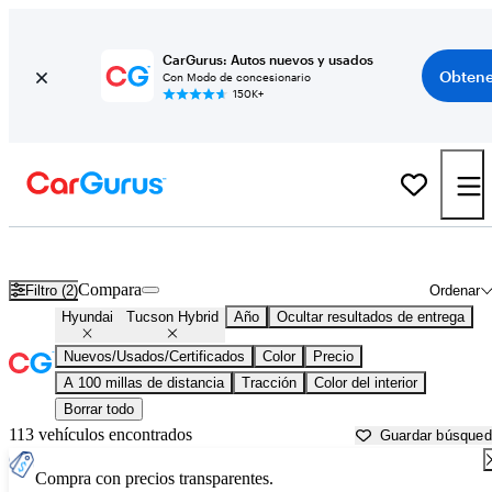
CarGurus: Autos nuevos y usados
Obtene
Con Modo de concesionario
150K+
Hyundai Tucson Hybrid usados en venta cerca de
Athens, GA
Compara
Filtro (2)
Ordenar
Hyundai
Tucson Hybrid
Año
Ocultar resultados de entrega
Nuevos/Usados/Certificados
Color
Precio
A 100 millas de distancia
Tracción
Color del interior
Borrar todo
113 vehículos encontrados
Guardar búsque
Compra con precios transparentes.