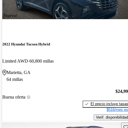
¡Nuevo!
2022 Hyundai Tucson Hybrid
Limited AWD
60,800 millas
Marietta, GA
64 millas
$24,9
Buena oferta
El precio incluye tasa
$516/mes es
Verif. disponibilidad
Gu