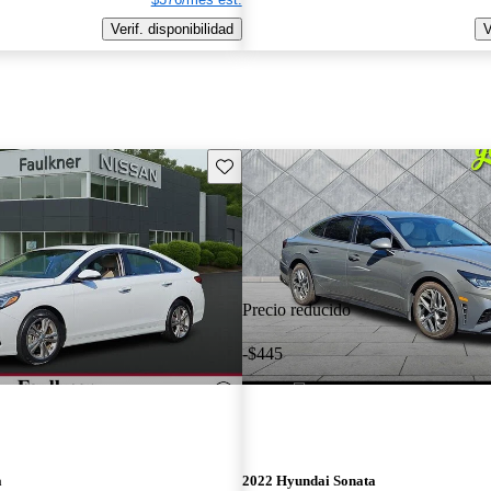
Verif. disponibilidad
V
Guarda este Aviso
Precio reducido
-$445
a
2022 Hyundai Sonata