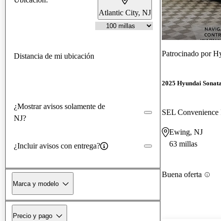
Atlantic City, NJ
Patrocinado por
Hy
Distancia de mi ubicación
2025 Hyundai Sonat
¿Mostrar avisos solamente de
SEL Convenienc
NJ?
Ewing, NJ
63 millas
¿Incluir avisos con entrega?
Buena oferta
Marca y modelo
Precio y pago