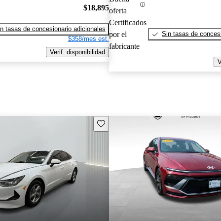
$18,895
oferta
Certificados
n tasas de concesionario adicionales
por el
Sin tasas de concesi
$358/mes est.
fabricante
Verif. disponibilidad
V
Guarda este Aviso