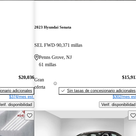
2023 Hyundai Sonata
SEL FWD
90,371 millas
Penns Grove, NJ
61 millas
$20,036
$15,91
Gran
oferta
onario adicionales
Sin tasas de concesionario adicionales
$374/mes est.
$302/mes est
erif. disponibilidad
Verif. disponibilidad
Guarda este Aviso
Gu