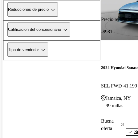
Reducciones de precio
Precio reducido
Calificación del concesionario
-$981
Tipo de vendedor
2024 Hyundai Sonat
SEL FWD
41,199 
Jamaica, NY
99 millas
Buena
oferta
Si