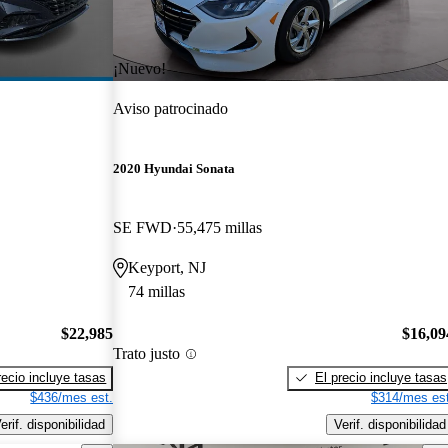
¡Nuevo!
Aviso patrocinado
2020 Hyundai Sonata
SE FWD
55,475 millas
Keyport, NJ
74 millas
$22,985
$16,09
Trato justo
recio incluye tasas
El precio incluye tasas
$436/mes est.
$314/mes est
erif. disponibilidad
Verif. disponibilidad