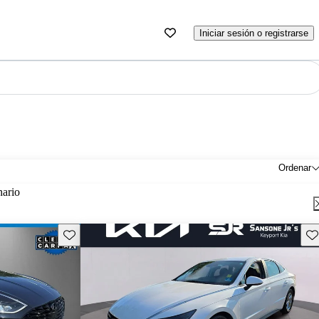
Iniciar sesión o registrarse
Ordenar
nario
Guarda este Aviso
Gu