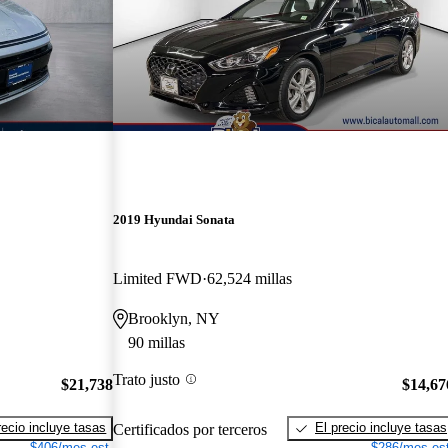
2019 Hyundai Sonata
Limited FWD
62,524 millas
Brooklyn, NY
90 millas
Trato justo
$21,738
$14,67
recio incluye tasas
El precio incluye tasas
Certificados por terceros
$406/mes est.
$286/mes est