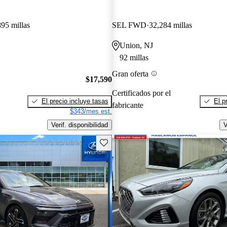
895 millas
SEL FWD
32,284 millas
Union, NJ
92 millas
Gran oferta
$17,590
Certificados por el
El precio incluye tasas
El p
fabricante
$343/mes est.
Verif. disponibilidad
V
Guarda este Aviso