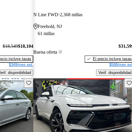
N Line FWD
2,368 millas
Freehold, NJ
61 millas
$18,549
$18,104
$31,59
Buena oferta
recio incluye tasas
El precio incluye tasas
$349/mes est.
$588/mes est
erif. disponibilidad
Verif. disponibilidad
Guarda este Aviso
Gu