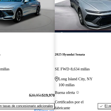
a
2025 Hyundai Sonata
millas
SE FWD
8,634 millas
Long Island City, NY
100 millas
Buena oferta
$20,951
$19,970
Certificados por el
n tasas de concesionario adicionales
El p
fabricante
$376/mes est.