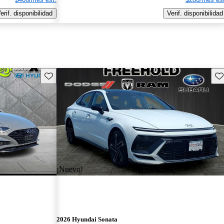
erif. disponibilidad
Verif. disponibilidad
Guarda este Aviso
Gu
¡Nuevo!
2026 Hyundai Sonata