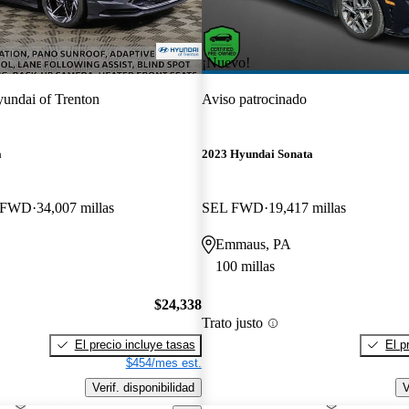
¡Nuevo!
undai of Trenton
Aviso patrocinado
a
2023 Hyundai Sonata
e FWD
34,007 millas
SEL FWD
19,417 millas
Emmaus, PA
100 millas
$24,338
Trato justo
El precio incluye tasas
El p
$454/mes est.
Verif. disponibilidad
V