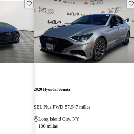
Guarda este Aviso
Gu
2020 Hyundai Sonata
SEL Plus FWD
57,947 millas
Long Island City, NY
100 millas