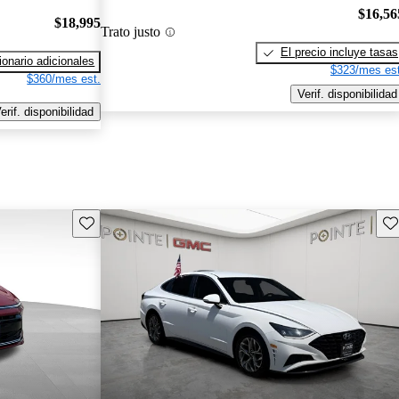
$16,56
$18,995
Trato justo
El precio incluye tasas
onario adicionales
$323/mes est
$360/mes est.
Verif. disponibilidad
erif. disponibilidad
Guarda este Aviso
Gu