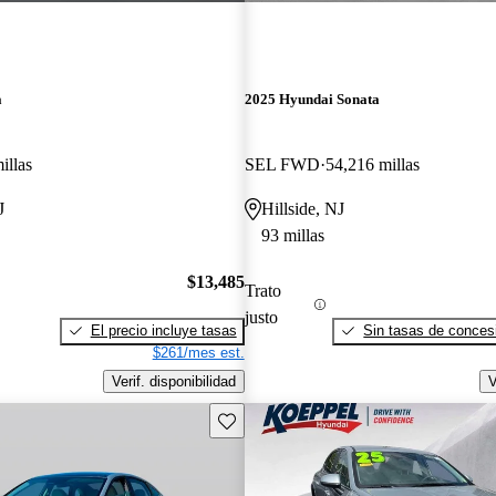
a
2025 Hyundai Sonata
illas
SEL FWD
54,216 millas
J
Hillside, NJ
93 millas
$13,485
Trato
justo
El precio incluye tasas
Sin tasas de concesi
$261/mes est.
Verif. disponibilidad
V
Guarda este Aviso