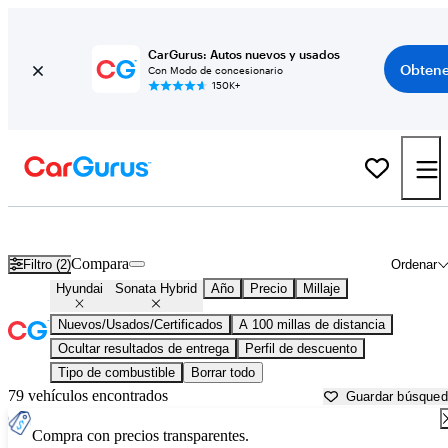
CarGurus: Autos nuevos y usados
Obtene
Con Modo de concesionario
150K+
Hyundai Sonata Hybrid usados en venta cerca de
Beaufort, SC
Compara
Filtro (2)
Ordenar
Hyundai
Sonata Hybrid
Año
Precio
Millaje
Nuevos/Usados/Certificados
A 100 millas de distancia
Ocultar resultados de entrega
Perfil de descuento
Tipo de combustible
Borrar todo
79 vehículos encontrados
Guardar búsque
Compra con precios transparentes.