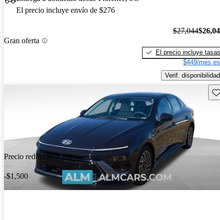
El precio incluye envío de $276
$27,044
$26,0
Gran oferta
El precio incluye tasa
$449/mes es
Verif. disponibilidad
Gu
Precio reducido
-$1,500