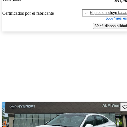
$31,9
El precio incluye tasa
Certificados por el fabricante
$567/mes es
Verif. disponibilidad
Gu