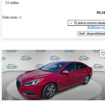
53 millas
$9,3
Trato justo
El precio incluye tasa
$148/mes es
Verif. disponibilidad
Gu