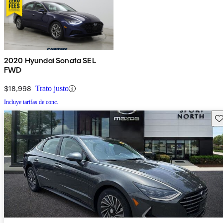
2020 Hyundai Sonata SEL
FWD
$18,998
Trato justo
Incluye tarifas de conc.
Gu