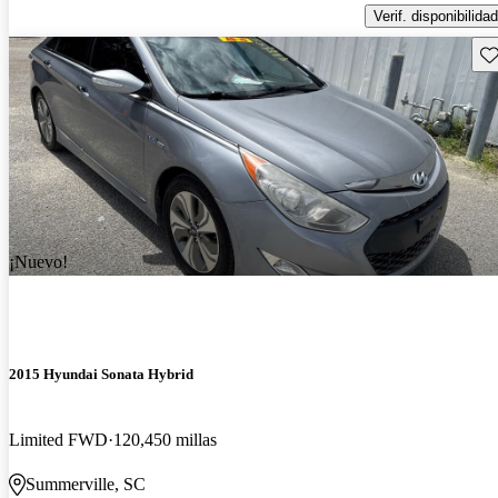
Verif. disponibilidad
Gu
¡Nuevo!
2015 Hyundai Sonata Hybrid
Limited FWD
120,450 millas
Summerville, SC