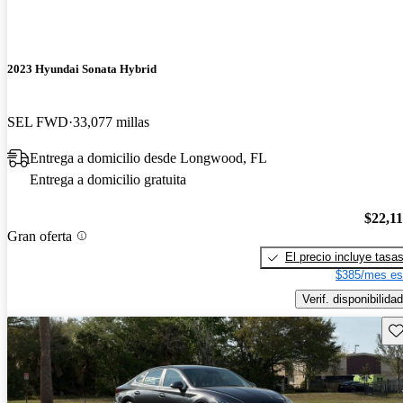
2023 Hyundai Sonata Hybrid
SEL FWD
33,077 millas
Entrega a domicilio desde Longwood, FL
Entrega a domicilio gratuita
$22,1
Gran oferta
El precio incluye tasa
$385/mes es
Verif. disponibilidad
Gu