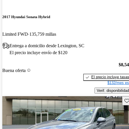
2017 Hyundai Sonata Hybrid
Limited FWD
135,759 millas
Entrega a domicilio desde Lexington, SC
El precio incluye envío de $120
$8,5
Buena oferta
El precio incluye tasa
$132/mes es
Verif. disponibilidad
Gu