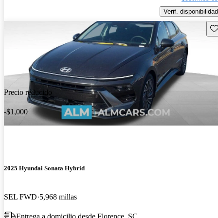
Verif. disponibilidad
Gu
Precio reducido
-$1,000
2025 Hyundai Sonata Hybrid
SEL FWD
5,968 millas
Entrega a domicilio desde Florence, SC