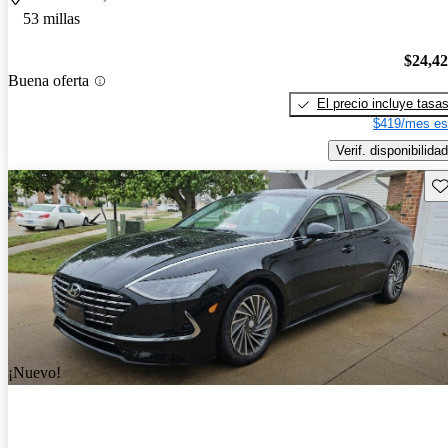
53 millas
$24,4
Buena oferta
El precio incluye tasa
$419/mes es
Verif. disponibilidad
Gu
¡Nuevo!