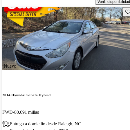
Verif. disponibilidad
Gu
¡Nuevo!
2014 Hyundai Sonata Hybrid
FWD
80,691 millas
Entrega a domicilio desde Raleigh, NC