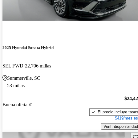
2025 Hyundai Sonata Hybrid
SEL FWD
22,706 millas
Summerville, SC
53 millas
$24,4
Buena oferta
El precio incluye tasa
$419/mes es
Verif. disponibilidad
Gu