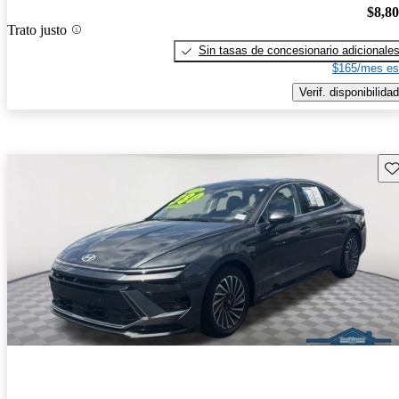
$8,8
Trato justo
Sin tasas de concesionario adicionale
$165/mes es
Verif. disponibilidad
Gu