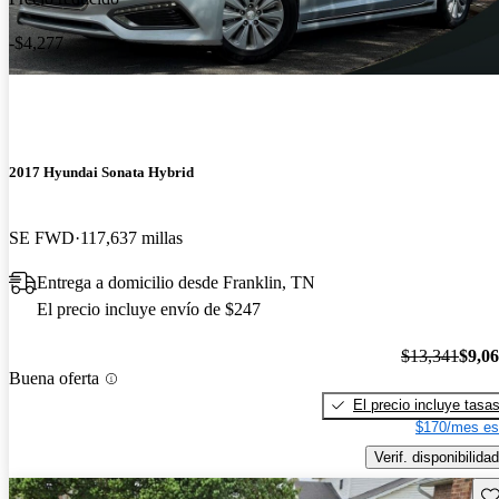
-$4,277
2017 Hyundai Sonata Hybrid
SE FWD
117,637 millas
Entrega a domicilio desde Franklin, TN
El precio incluye envío de $247
$13,341
$9,0
Buena oferta
El precio incluye tasa
$170/mes es
Verif. disponibilidad
Gu