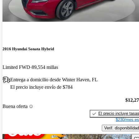
2016 Hyundai Sonata Hybrid
Limited FWD
89,554 millas
Entrega a domicilio desde Winter Haven, FL
El precio incluye envío de $784
$12,2
Buena oferta
El precio incluye tasa
$230/mes es
Verif. disponibilidad
Gu