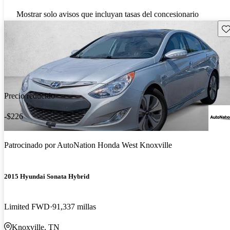
Mostrar solo avisos que incluyan tasas del concesionario
Gu
Precio reducido
-$226
Patrocinado por
AutoNation Honda West Knoxville
2015 Hyundai Sonata Hybrid
Limited FWD
91,337 millas
Knoxville, TN