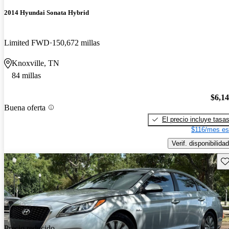
2014 Hyundai Sonata Hybrid
Limited FWD
150,672 millas
Knoxville, TN
84 millas
$6,1
Buena oferta
El precio incluye tasa
$116/mes es
Verif. disponibilidad
Gu
Precio reducido