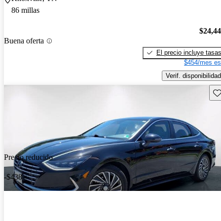
86 millas
$24,4
Buena oferta
El precio incluye tasa
$454/mes es
Verif. disponibilidad
Gu
Precio reducido
-$438