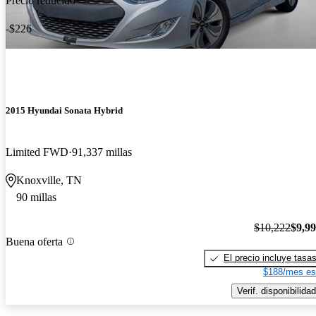
Precio reducido
-$226
2015 Hyundai Sonata Hybrid
Limited FWD
91,337 millas
Knoxville, TN
90 millas
$10,222
$9,9
Buena oferta
El precio incluye tasa
$188/mes es
Verif. disponibilidad