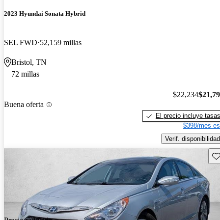
2023 Hyundai Sonata Hybrid
SEL FWD
52,159 millas
Bristol, TN
72 millas
$22,234
$21,7
Buena oferta
El precio incluye tasa
$398/mes es
Verif. disponibilidad
Gu