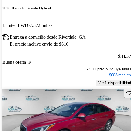
2025 Hyundai Sonata Hybrid
Limited FWD
7,372 millas
Entrega a domicilio desde Riverdale, GA
El precio incluye envío de $616
$33,5
Buena oferta
El precio incluye tasa
$603/mes es
Verif. disponibilidad
Gu