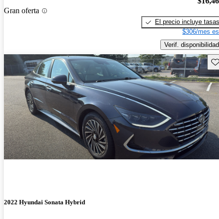
$16,4
Gran oferta
El precio incluye tasa
$306/mes es
Verif. disponibilidad
Gu
2022 Hyundai Sonata Hybrid