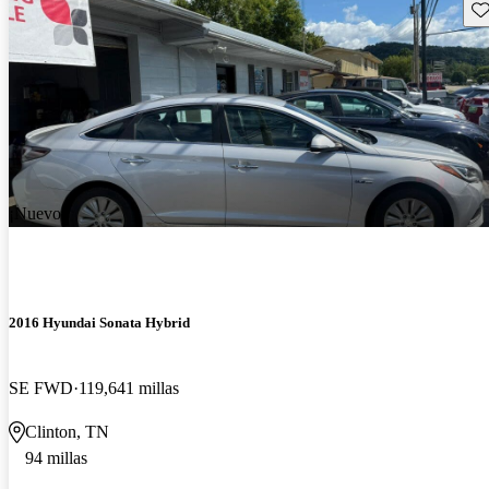
Gu
¡Nuevo!
2016 Hyundai Sonata Hybrid
SE FWD
119,641 millas
Clinton, TN
94 millas