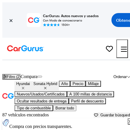
CarGurus: Autos nuevos y usados
Obtene
Con Modo de concesionario
150K+
Hyundai Sonata Hybrid usados en venta cerca de
Asheville, NC
Compara
Filtro (2)
Ordenar
Hyundai
Sonata Hybrid
Año
Precio
Millaje
Nuevos/Usados/Certificados
A 100 millas de distancia
Ocultar resultados de entrega
Perfil de descuento
Tipo de combustible
Borrar todo
87 vehículos encontrados
Guardar búsque
Compra con precios transparentes.