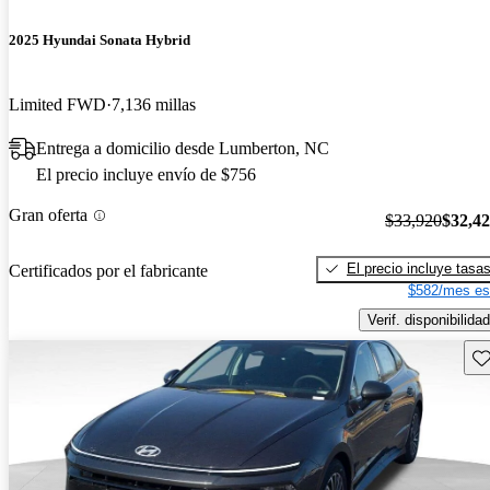
2025 Hyundai Sonata Hybrid
Limited FWD
7,136 millas
Entrega a domicilio desde Lumberton, NC
El precio incluye envío de $756
Gran oferta
$33,920
$32,4
El precio incluye tasa
Certificados por el fabricante
$582/mes es
Verif. disponibilidad
Gu