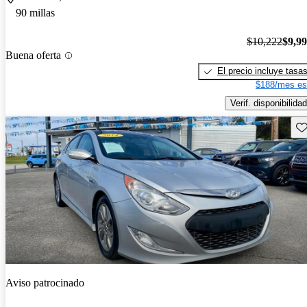
90 millas
$10,222
$9,9
Buena oferta
El precio incluye tasa
$188/mes es
Verif. disponibilidad
Gu
Aviso patrocinado