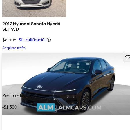
2017 Hyundai Sonata Hybrid
SE FWD
$8,995
Sin calificación
Se aplican tarifas
Gu
Precio reducido
-$1,500