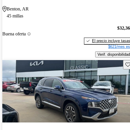
Benton, AR
45 millas
$32,3
Buena oferta
El precio incluye tasa
$621/mes es
Verif. disponibilidad
Gu