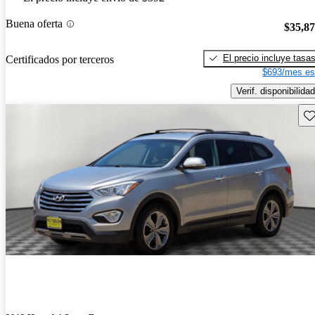
Buena oferta
$35,8
El precio incluye tasa
Certificados por terceros
$693/mes es
Verif. disponibilidad
Gu