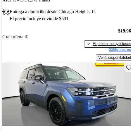
Entrega a domicilio desde Chicago Heights, IL
El precio incluye envío de $591
$19,9
Gran oferta
El precio incluye tasa
$396/mes es
Verif. disponibilidad
Gu