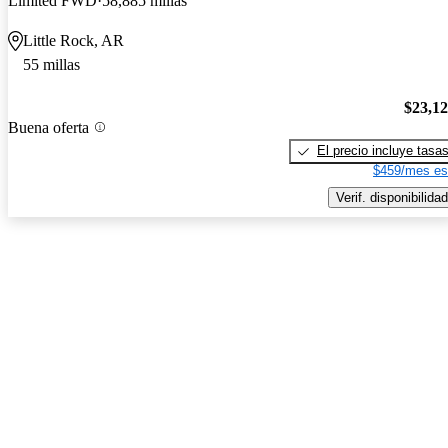
Limited FWD
58,885 millas
Little Rock, AR
55 millas
$23,1
Buena oferta
El precio incluye tasa
$459/mes es
Verif. disponibilidad