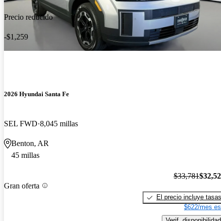
Precio reducido
-$1,259
2026 Hyundai Santa Fe
SEL FWD
8,045 millas
Benton, AR
45 millas
$33,781
$32,5
Gran oferta
El precio incluye tasa
$622/mes es
Verif. disponibilidad