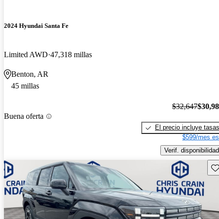
2024 Hyundai Santa Fe
Limited AWD
47,318 millas
Benton, AR
45 millas
$32,647
$30,9
Buena oferta
El precio incluye tasa
$599/mes es
Verif. disponibilidad
Gu