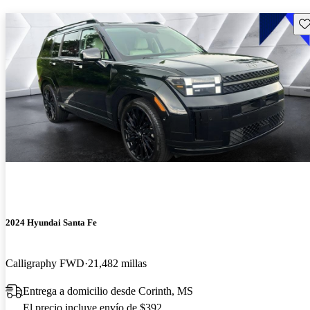
Gu
2024 Hyundai Santa Fe
Calligraphy FWD
21,482 millas
Entrega a domicilio desde Corinth, MS
El precio incluye envío de $392