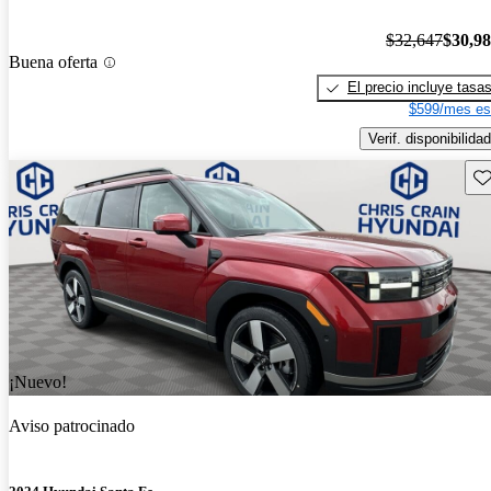
$32,647
$30,9
Buena oferta
El precio incluye tasa
$599/mes es
Verif. disponibilidad
Gu
¡Nuevo!
Aviso patrocinado