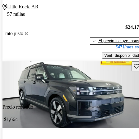
Little Rock, AR
57 millas
$24,1
Trato justo
El precio incluye tasa
$471/mes es
Verif. disponibilidad
Gu
Precio reducido
-$1,664