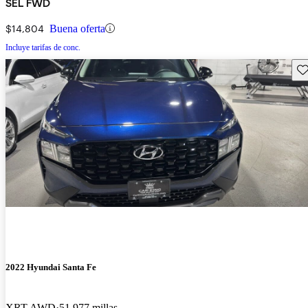
SEL FWD
$14,804
Buena oferta
Incluye tarifas de conc.
Gu
2022 Hyundai Santa Fe
XRT AWD
51,977 millas