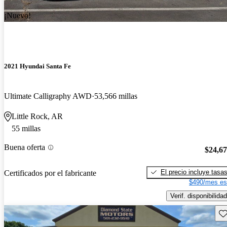
¡Nuevo!
2021 Hyundai Santa Fe
Ultimate Calligraphy AWD
53,566 millas
Little Rock, AR
55 millas
Buena oferta
$24,6
El precio incluye tasa
Certificados por el fabricante
$490/mes es
Verif. disponibilidad
Gu