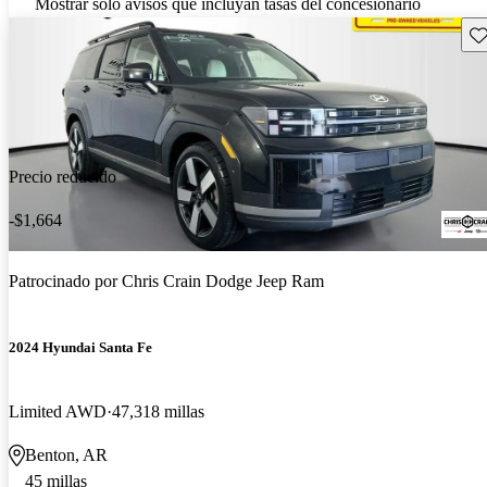
Mostrar solo avisos que incluyan tasas del concesionario
Gu
Precio reducido
-$1,664
Patrocinado por
Chris Crain Dodge Jeep Ram
2024 Hyundai Santa Fe
Limited AWD
47,318 millas
Benton, AR
45 millas