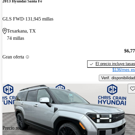
2013 Hyundai Santa Fe
GLS FWD
131,945 millas
Texarkana, TX
74 millas
$6,7
Gran oferta
El precio incluye tasa
$136/mes es
Verif. disponibilidad
Gu
Precio reducido