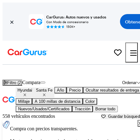
CarGurus: Autos nuevos y usados
Obtene
Con Modo de concesionario
150K+
Hyundai Santa Fe usados en venta cerca de
Arkadelphia, AR
Compara
Filtro (2)
Ordenar
Hyundai
Santa Fe
Año
Precio
Ocultar resultados de entrega
Millaje
A 100 millas de distancia
Color
Nuevos/Usados/Certificados
Tracción
Borrar todo
558 vehículos encontrados
Guardar búsque
Compra con precios transparentes.