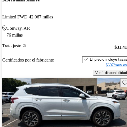
2024 Hyundai Santa Fe
Limited FWD
42,067 millas
Conway, AR
76 millas
Trato justo
$31,4
El precio incluye tasa
Certificados por el fabricante
$607/mes es
Verif. disponibilidad
Gu