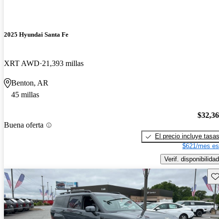
2025 Hyundai Santa Fe
XRT AWD
21,393 millas
Benton, AR
45 millas
$32,3
Buena oferta
El precio incluye tasa
$621/mes es
Verif. disponibilidad
Gu