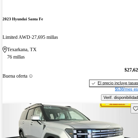
2023 Hyundai Santa Fe
Limited AWD
27,695 millas
Texarkana, TX
76 millas
$27,6
Buena oferta
El precio incluye tasa
$538/mes es
Verif. disponibilidad
Gu