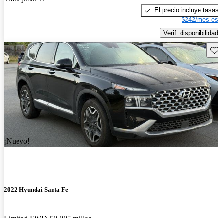
El precio incluye tasa
$242/mes es
Verif. disponibilidad
Gu
¡Nuevo!
2022 Hyundai Santa Fe