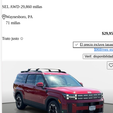
SEL AWD
29,860 millas
Waynesboro, PA
71 millas
$29,9
Trato justo
El precio incluye tasa
$968/mes es
Verif. disponibilidad
Gu