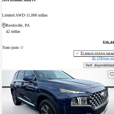
2024 Hyundai Santa Fe
Limited AWD
11,000 millas
Reedsville, PA
42 millas
$36,4
Trato justo
El precio incluye tasa
$1,178/mes es
Verif. disponibilidad
Gu