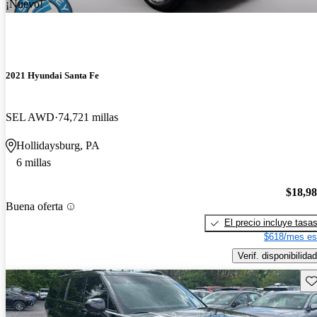
¡Nuevo!
2021 Hyundai Santa Fe
SEL AWD
74,721 millas
Hollidaysburg, PA
6 millas
$18,9
Buena oferta
El precio incluye tasa
$618/mes es
Verif. disponibilidad
Gu