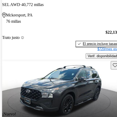
SEL AWD
40,772 millas
Mckeesport, PA
76 millas
$22,1
Trato justo
El precio incluye tasa
$720/mes es
Verif. disponibilidad
Gu
¡Nuevo!