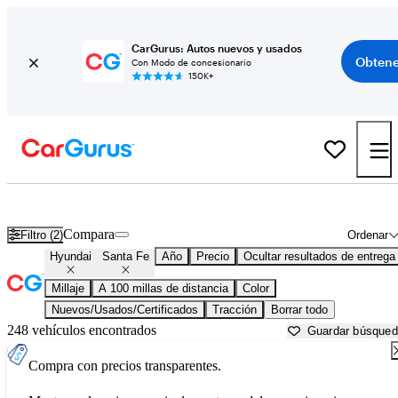
CarGurus: Autos nuevos y usados
Obtene
Con Modo de concesionario
150K+
Hyundai Santa Fe usados en venta cerca de
Altoona, PA
Compara
Filtro (2)
Ordenar
Hyundai
Santa Fe
Año
Precio
Ocultar resultados de entrega
Millaje
A 100 millas de distancia
Color
Nuevos/Usados/Certificados
Tracción
Borrar todo
248 vehículos encontrados
Guardar búsque
Compra con precios transparentes.