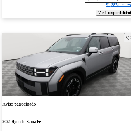
$1,387/mes es
Verif. disponibilidad
Gu
Aviso patrocinado
2025 Hyundai Santa Fe