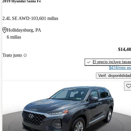
2019 Hyundai Santa Fe
2.4L SE AWD
103,601 millas
Hollidaysburg, PA
6 millas
$14,4
Trato justo
El precio incluye tasa
$474/mes es
Verif. disponibilidad
Gu