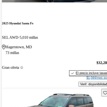
2025 Hyundai Santa Fe
SEL AWD
5,010 millas
Hagerstown, MD
73 millas
$32,2
Gran oferta
El precio incluye tasa
$1,044/mes es
Verif. disponibilidad
Gu