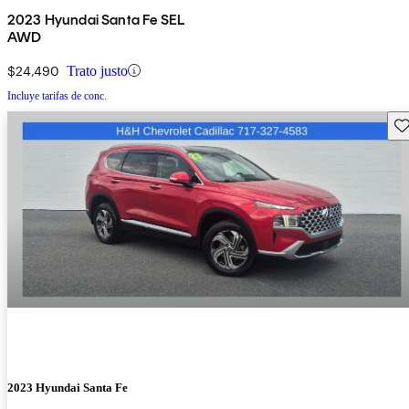
2023 Hyundai Santa Fe SEL
AWD
$24,490
Trato justo
Incluye tarifas de conc.
Gu
2023 Hyundai Santa Fe