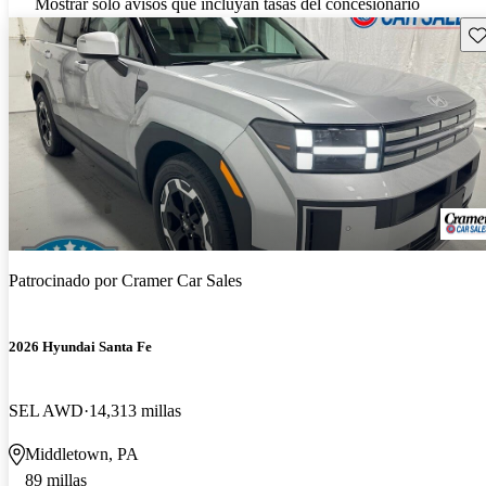
Mostrar solo avisos que incluyan tasas del concesionario
Gu
Patrocinado por
Cramer Car Sales
2026 Hyundai Santa Fe
SEL AWD
14,313 millas
Middletown, PA
89 millas