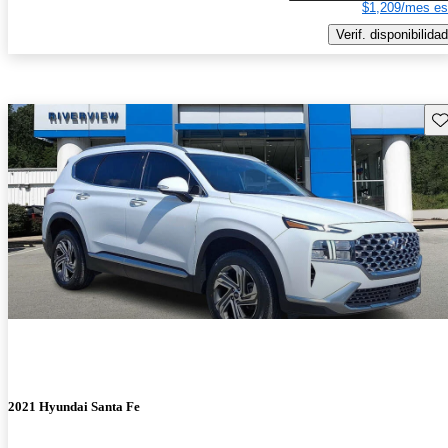
$1,209/mes es
Verif. disponibilidad
Gu
2021 Hyundai Santa Fe