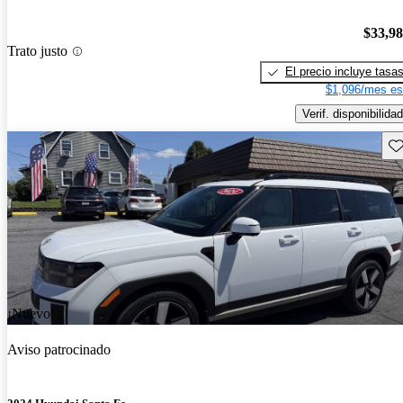
$33,9
Trato justo
El precio incluye tasa
$1,096/mes es
Verif. disponibilidad
Gu
¡Nuevo!
Aviso patrocinado