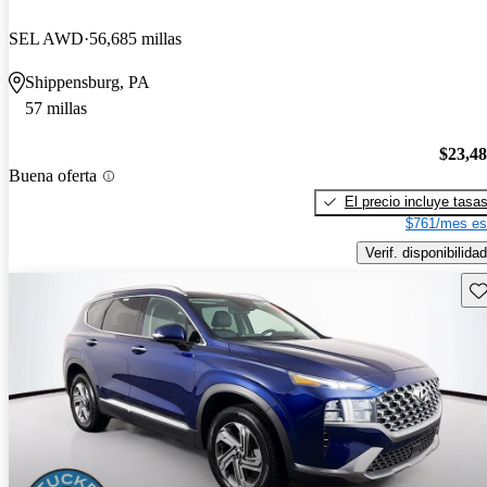
SEL AWD
56,685 millas
Shippensburg, PA
57 millas
$23,4
Buena oferta
El precio incluye tasa
$761/mes es
Verif. disponibilidad
Gu