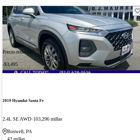
Gu
Precio reducido
-$3,495
2019 Hyundai Santa Fe
2.4L SE AWD
103,296 millas
Boswell, PA
42 millas