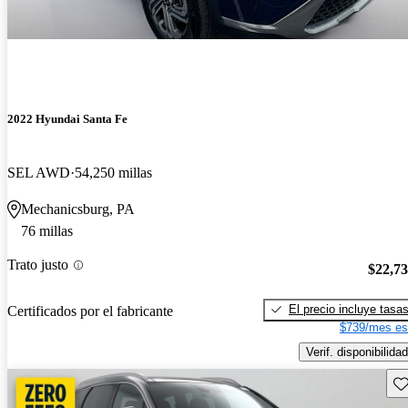
2022 Hyundai Santa Fe
SEL AWD
54,250 millas
Mechanicsburg, PA
76 millas
Trato justo
$22,7
El precio incluye tasa
Certificados por el fabricante
$739/mes es
Verif. disponibilidad
Gu