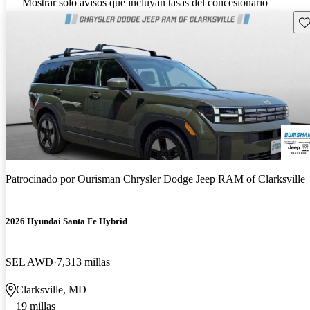
Mostrar solo avisos que incluyan tasas del concesionario
Gu
Patrocinado por
Ourisman Chrysler Dodge Jeep RAM of Clarksville
2026 Hyundai Santa Fe Hybrid
SEL AWD
7,313 millas
Clarksville, MD
19 millas