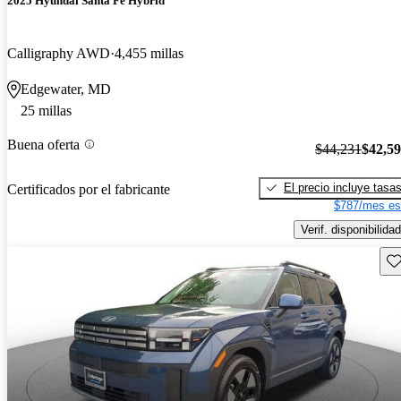
2025 Hyundai Santa Fe Hybrid
Calligraphy AWD
4,455 millas
Edgewater, MD
25 millas
Buena oferta
$44,231
$42,5
El precio incluye tasa
Certificados por el fabricante
$787/mes es
Verif. disponibilidad
Gu