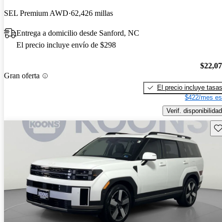
SEL Premium AWD
62,426 millas
Entrega a domicilio desde Sanford, NC
El precio incluye envío de $298
$22,0
Gran oferta
El precio incluye tasa
$422/mes es
Verif. disponibilidad
Gu