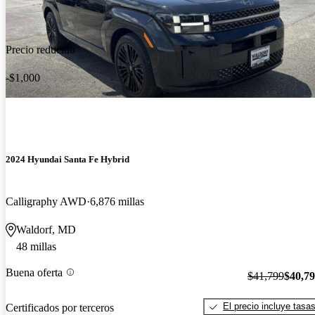
Precio reducido
-$1,000
2024 Hyundai Santa Fe Hybrid
Calligraphy AWD
6,876 millas
Waldorf, MD
48 millas
Buena oferta
$41,799
$40,7
El precio incluye tasa
Certificados por terceros