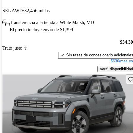
SEL AWD
32,456 millas
Transferencia a la tienda a White Marsh, MD
El precio incluye envío de $1,399
$34,3
Trato justo
Sin tasas de concesionario adicionale
$636/mes es
Verif. disponibilidad
Gu