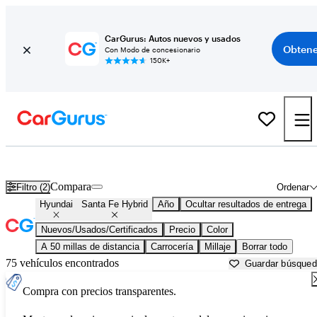
CarGurus: Autos nuevos y usados
Obtene
Con Modo de concesionario
150K+
Hyundai Santa Fe Hybrid usados en venta cerca de
Baltimore, MD
Compara
Filtro (2)
Ordenar
Hyundai
Santa Fe Hybrid
Año
Ocultar resultados de entrega
Nuevos/Usados/Certificados
Precio
Color
A 50 millas de distancia
Carrocería
Millaje
Borrar todo
75 vehículos encontrados
Guardar búsque
Compra con precios transparentes.