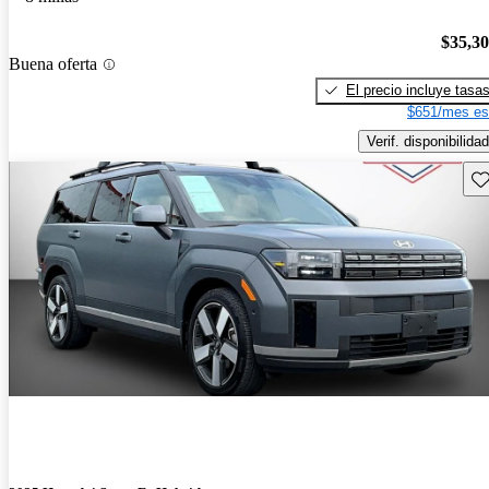
$35,3
Buena oferta
El precio incluye tasa
$651/mes es
Verif. disponibilidad
Gu