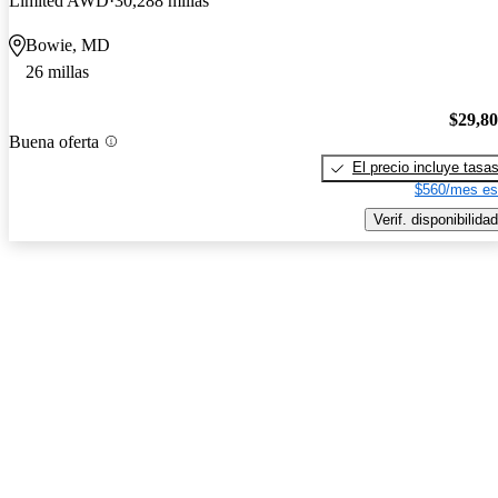
Limited AWD
30,288 millas
Bowie, MD
26 millas
$29,8
Buena oferta
El precio incluye tasa
$560/mes es
Verif. disponibilidad