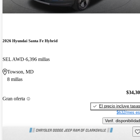
2026 Hyundai Santa Fe Hybrid
SEL AWD
6,396 millas
Towson, MD
8 millas
$34,3
Gran oferta
El precio incluye tasa
$632/mes es
Verif. disponibilidad
Gu