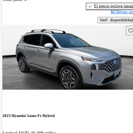
El precio incluye tasa
$678/mes es
Verif. disponibilidad
Gu
2023 Hyundai Santa Fe Hybrid