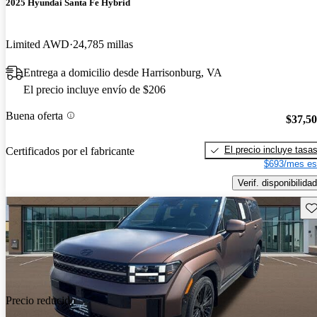
2025 Hyundai Santa Fe Hybrid
Limited AWD
24,785 millas
Entrega a domicilio desde Harrisonburg, VA
El precio incluye envío de $206
Buena oferta
$37,5
El precio incluye tasa
Certificados por el fabricante
$693/mes es
Verif. disponibilidad
Gu
Precio reducido