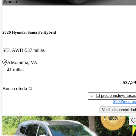
¡Nuevo!
2026 Hyundai Santa Fe Hybrid
SEL AWD
537 millas
Alexandria, VA
41 millas
$37,5
Buena oferta
El precio incluye tasa
$693/mes es
Verif. disponibilidad
Gu