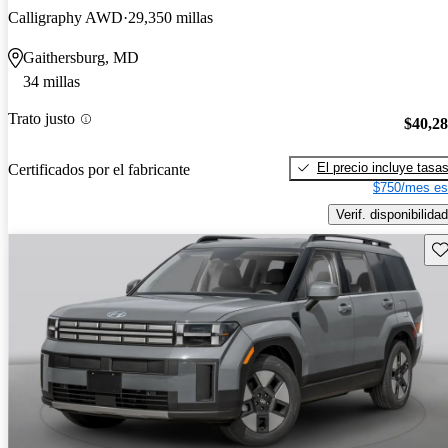
Calligraphy AWD
29,350 millas
Gaithersburg, MD
34 millas
Trato justo
$40,2
El precio incluye tasa
Certificados por el fabricante
$750/mes es
Verif. disponibilidad
Gu