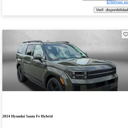
$760/mes es
Verif. disponibilidad
Gu
2024 Hyundai Santa Fe Hybrid