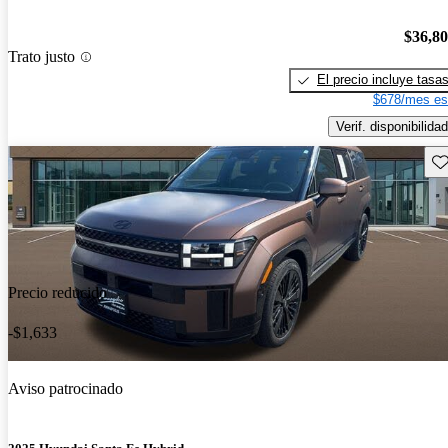
$36,8
Trato justo
El precio incluye tasa
$678/mes es
Verif. disponibilidad
Gu
Precio reducido
-$1,633
Aviso patrocinado