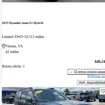
2025 Hyundai Santa Fe Hybrid
Limited AWD
10,513 millas
Vienna, VA
42 millas
$40,2
Buena oferta
El precio incluye tasa
$744/mes es
Verif. disponibilidad
Gu