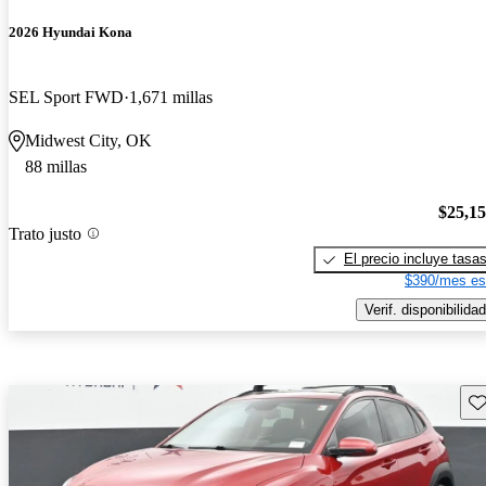
2026 Hyundai Kona
SEL Sport FWD
1,671 millas
Midwest City, OK
88 millas
$25,1
Trato justo
El precio incluye tasa
$390/mes es
Verif. disponibilidad
Gu