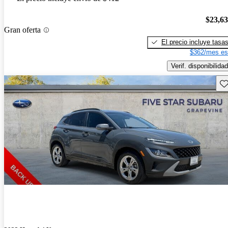
$23,6
Gran oferta
El precio incluye tasa
$362/mes es
Verif. disponibilidad
Gu