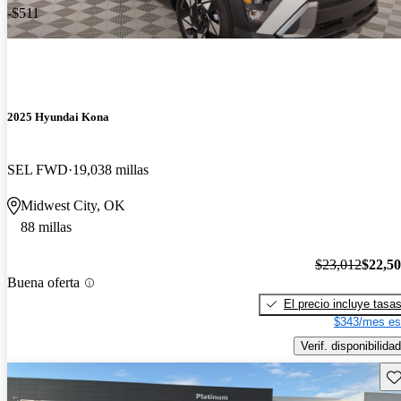
-$511
2025 Hyundai Kona
SEL FWD
19,038 millas
Midwest City, OK
88 millas
$23,012
$22,5
Buena oferta
El precio incluye tasa
$343/mes es
Verif. disponibilidad
Gu