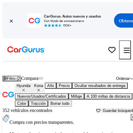
CarGurus: Autos nuevos y usados
Obtene
Con Modo de concesionario
150K+
Hyundai Kona usados en venta cerca de
Ardmore, OK
Compara
Filtro (2)
Ordenar
Hyundai
Kona
Año
Precio
Ocultar resultados de entrega
Nuevos/Usados/Certificados
Millaje
A 100 millas de distancia
Color
Tracción
Borrar todo
352 vehículos encontrados
Guardar búsque
Compra con precios transparentes.