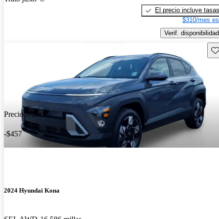
El precio incluye tasa
$310/mes es
Verif. disponibilidad
Gu
Precio reducido
-$457
2024 Hyundai Kona