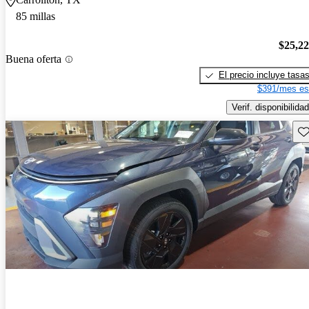
85 millas
$25,2
Buena oferta
El precio incluye tasa
$391/mes es
Verif. disponibilidad
Gu