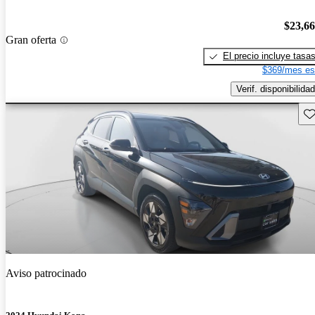
$23,6
Gran oferta
El precio incluye tasa
$369/mes es
Verif. disponibilidad
Gu
Aviso patrocinado