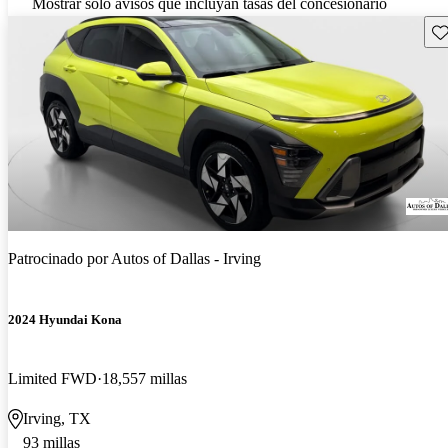
Mostrar solo avisos que incluyan tasas del concesionario
Gu
Patrocinado por
Autos of Dallas - Irving
2024 Hyundai Kona
Limited FWD
18,557 millas
Irving, TX
93 millas