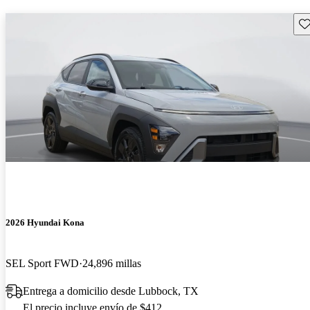
Gu
2026 Hyundai Kona
SEL Sport FWD
24,896 millas
Entrega a domicilio desde Lubbock, TX
El precio incluye envío de $412