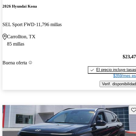
2026 Hyundai Kona
SEL Sport FWD
11,796 millas
Carrollton, TX
85 millas
$23,4
Buena oferta
El precio incluye tasa
$359/mes es
Verif. disponibilidad
Gu