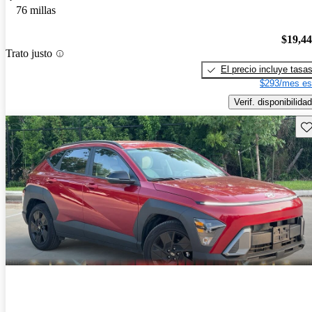
76 millas
$19,4
Trato justo
El precio incluye tasa
$293/mes es
Verif. disponibilidad
Gu