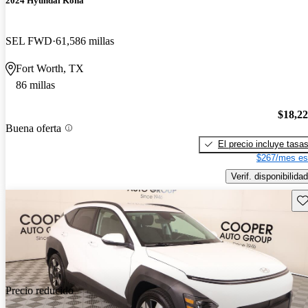
2024 Hyundai Kona
SEL FWD
61,586 millas
Fort Worth, TX
86 millas
$18,2
Buena oferta
El precio incluye tasa
$267/mes es
Verif. disponibilidad
Gu
Precio reducido