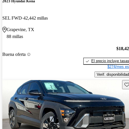
2023 Hyundai Kona
SEL FWD
42,442 millas
Grapevine, TX
88 millas
$18,4
Buena oferta
El precio incluye tasa
$274/mes es
Verif. disponibilidad
Gu