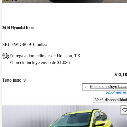
2019 Hyundai Kona
SEL FWD
86,910 millas
Entrega a domicilio desde Houston, TX
El precio incluye envío de $1,086
$13,1
Trato justo
El precio incluye tasa
$255/mes es
Verif. disponibilidad
Gu