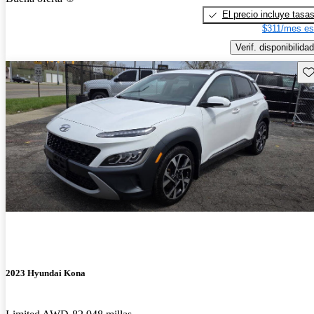
El precio incluye tasa
$311/mes es
Verif. disponibilidad
Gu
2023 Hyundai Kona