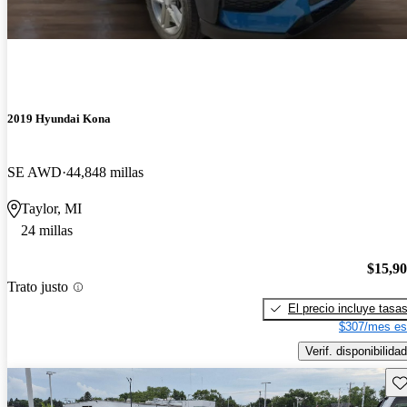
2019 Hyundai Kona
SE AWD
44,848 millas
Taylor, MI
24 millas
$15,9
Trato justo
El precio incluye tasa
$307/mes es
Verif. disponibilidad
Gu