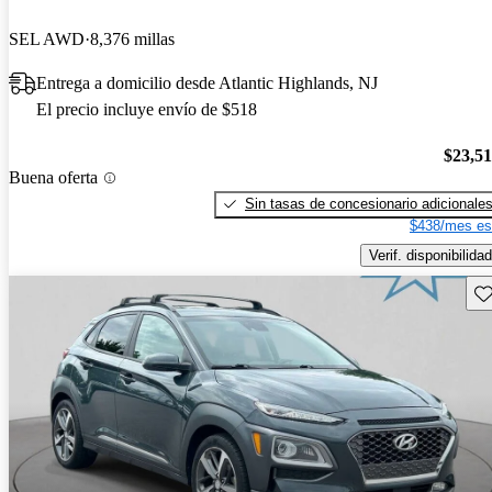
SEL AWD
8,376 millas
Entrega a domicilio desde Atlantic Highlands, NJ
El precio incluye envío de $518
$23,5
Buena oferta
Sin tasas de concesionario adicionale
$438/mes es
Verif. disponibilidad
Gu