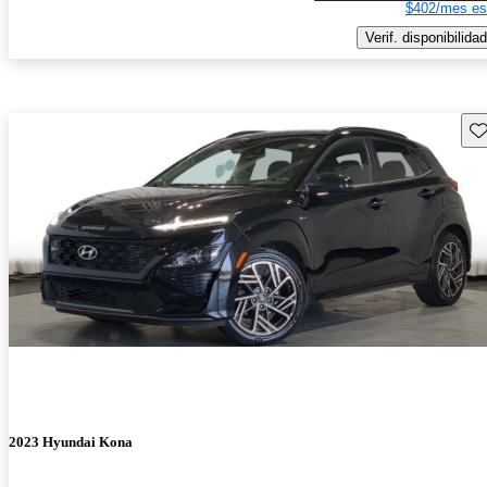
$402/mes es
Verif. disponibilidad
Gu
2023 Hyundai Kona