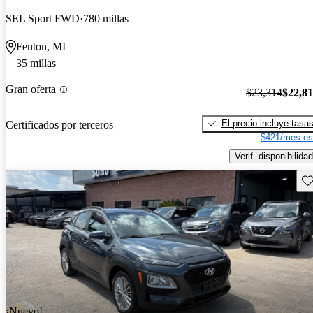
SEL Sport FWD
780 millas
Fenton, MI
35 millas
Gran oferta
$23,314
$22,8
El precio incluye tasa
Certificados por terceros
$421/mes es
Verif. disponibilidad
Gu
¡Nuevo!