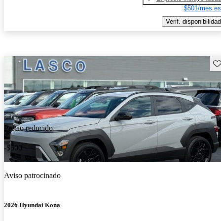
$501/mes es
Verif. disponibilidad
Gu
Precio reducido
-$500
Aviso patrocinado
2026 Hyundai Kona