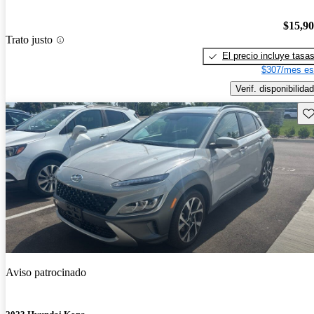
$15,9
Trato justo
El precio incluye tasa
$307/mes es
Verif. disponibilidad
Gu
Aviso patrocinado