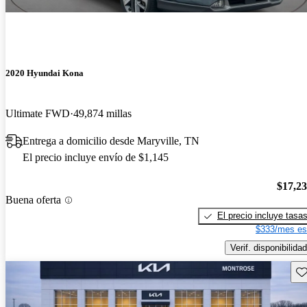
2020 Hyundai Kona
Ultimate FWD
49,874 millas
Entrega a domicilio desde Maryville, TN
El precio incluye envío de $1,145
$17,2
Buena oferta
El precio incluye tasa
$333/mes es
Verif. disponibilidad
Gu