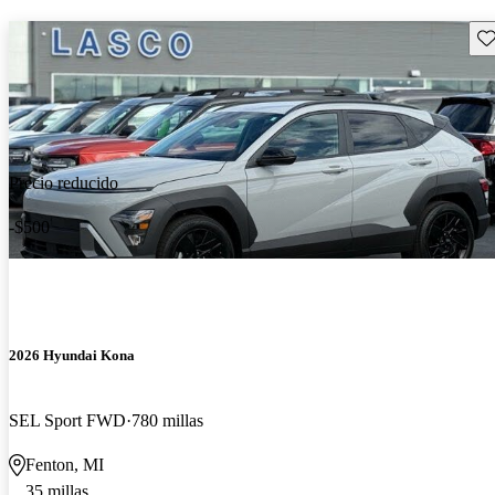
Gu
Precio reducido
-$500
2026 Hyundai Kona
SEL Sport FWD
780 millas
Fenton, MI
35 millas