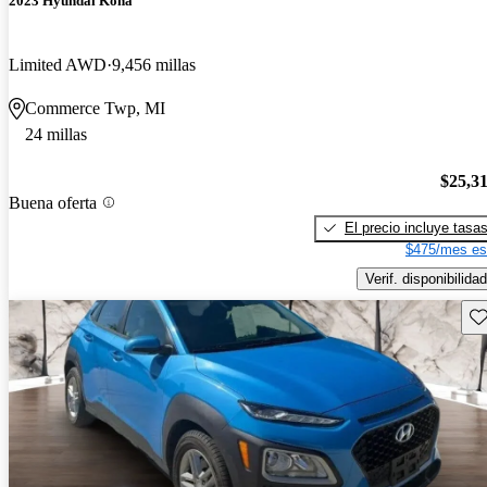
2023 Hyundai Kona
Limited AWD
9,456 millas
Commerce Twp, MI
24 millas
$25,3
Buena oferta
El precio incluye tasa
$475/mes es
Verif. disponibilidad
Gu