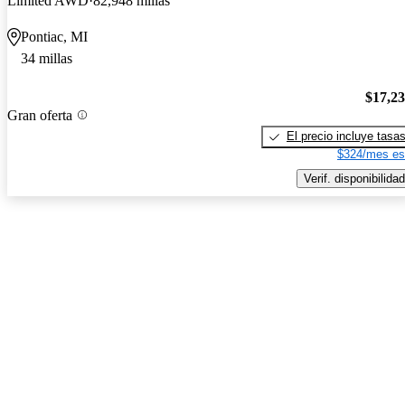
Limited AWD
82,948 millas
Pontiac, MI
34 millas
$17,2
Gran oferta
El precio incluye tasa
$324/mes es
Verif. disponibilidad