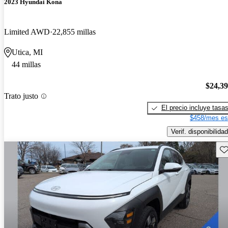
2023 Hyundai Kona
Limited AWD
22,855 millas
Utica, MI
44 millas
$24,3
Trato justo
El precio incluye tasa
$458/mes es
Verif. disponibilidad
Gu