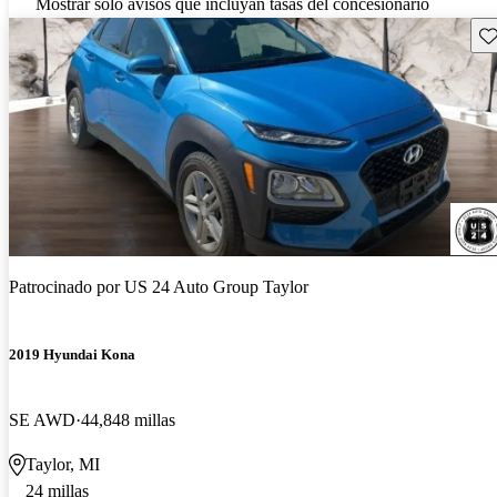
Mostrar solo avisos que incluyan tasas del concesionario
Gu
Patrocinado por
US 24 Auto Group Taylor
2019 Hyundai Kona
SE AWD
44,848 millas
Taylor, MI
24 millas