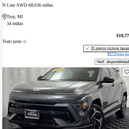
N Line AWD
68,636 millas
Troy, MI
34 millas
$19,7
Trato justo
El precio incluye tasa
$372/mes es
Verif. disponibilidad
Gu