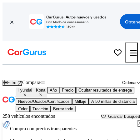
CarGurus: Autos nuevos y usados
Obtene
Con Modo de concesionario
150K+
Hyundai Kona usados en venta cerca de
Ann Arbor, MI
Compara
Filtro (2)
Ordenar
Hyundai
Kona
Año
Precio
Ocultar resultados de entrega
Nuevos/Usados/Certificados
Millaje
A 50 millas de distancia
Color
Tracción
Borrar todo
258 vehículos encontrados
Guardar búsque
Compra con precios transparentes.