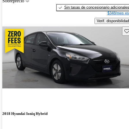
Sobreprecio
Sin tasas de concesionario adicionale
$348/mes es
Verif. disponibilidad
Gu
2018 Hyundai Ioniq Hybrid