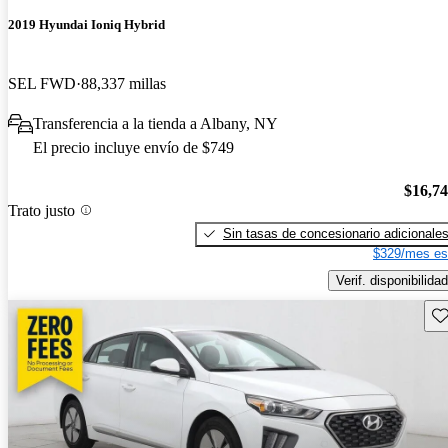
2019 Hyundai Ioniq Hybrid
SEL FWD
88,337 millas
Transferencia a la tienda a Albany, NY
El precio incluye envío de $749
$16,7
Trato justo
Sin tasas de concesionario adicionale
$329/mes es
Verif. disponibilidad
Gu