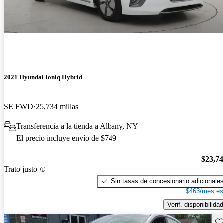
2021 Hyundai Ioniq Hybrid
SE FWD
25,734 millas
Transferencia a la tienda a Albany, NY
El precio incluye envío de $749
$23,7
Trato justo
Sin tasas de concesionario adicionale
$463/mes es
Verif. disponibilidad
Gu