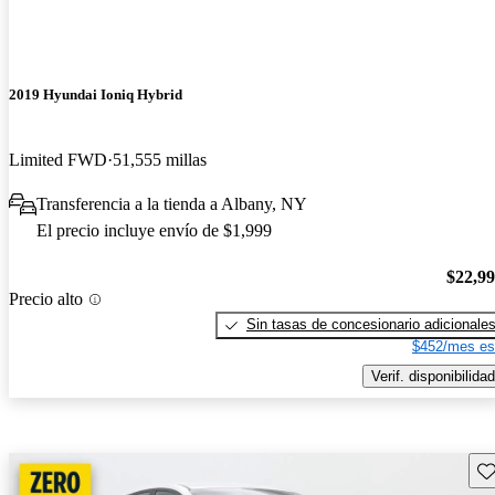
2019 Hyundai Ioniq Hybrid
Limited FWD
51,555 millas
Transferencia a la tienda a Albany, NY
El precio incluye envío de $1,999
$22,9
Precio alto
Sin tasas de concesionario adicionale
$452/mes es
Verif. disponibilidad
Gu