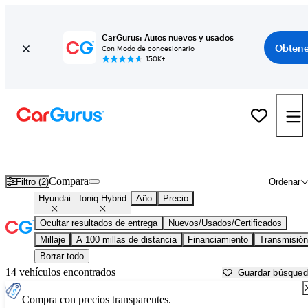
CarGurus: Autos nuevos y usados
Obtene
Con Modo de concesionario
150K+
Hyundai Ioniq Hybrid usados en venta cerca de
Albany, NY
Compara
Filtro (2)
Ordenar
Hyundai
Ioniq Hybrid
Año
Precio
Ocultar resultados de entrega
Nuevos/Usados/Certificados
Millaje
A 100 millas de distancia
Financiamiento
Transmisión
Borrar todo
14 vehículos encontrados
Guardar búsque
Compra con precios transparentes.