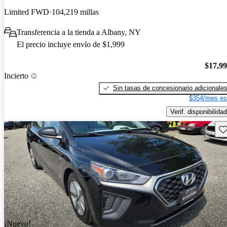
Limited FWD
104,219 millas
Transferencia a la tienda a Albany, NY
El precio incluye envío de $1,999
$17,9
Incierto
Sin tasas de concesionario adicionale
$354/mes es
Verif. disponibilidad
Gu
¡Nuevo!