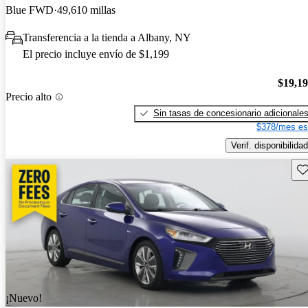
Blue FWD
49,610 millas
Transferencia a la tienda a Albany, NY
El precio incluye envío de $1,199
$19,1
Precio alto
Sin tasas de concesionario adicionale
$378/mes es
Verif. disponibilidad
Gu
¡Nuevo!