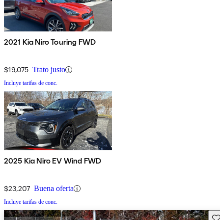
2021 Kia Niro Touring FWD
$19,075
Trato justo
Incluye tarifas de conc.
2025 Kia Niro EV Wind FWD
$23,207
Buena oferta
Incluye tarifas de conc.
Gu