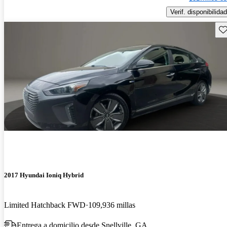
Verif. disponibilidad
Gu
2017 Hyundai Ioniq Hybrid
Limited Hatchback FWD
109,936 millas
Entrega a domicilio desde Snellville, GA