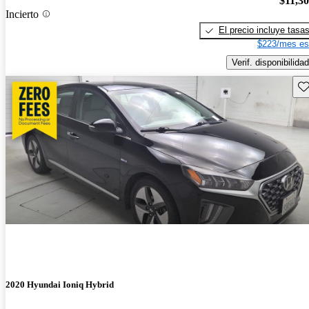
$11,3
Incierto
El precio incluye tasa
$223/mes es
Verif. disponibilidad
Gu
2020 Hyundai Ioniq Hybrid