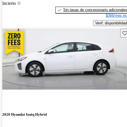
Incierto
Sin tasas de concesionario adicionale
$366/mes es
Verif. disponibilidad
Gu
2020 Hyundai Ioniq Hybrid