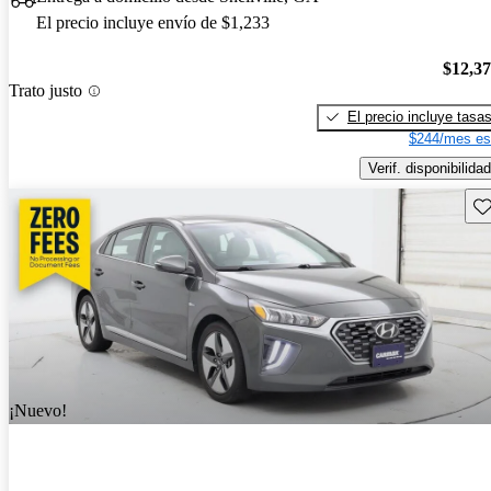
El precio incluye envío de $1,233
$12,3
Trato justo
El precio incluye tasa
$244/mes es
Verif. disponibilidad
Gu
¡Nuevo!