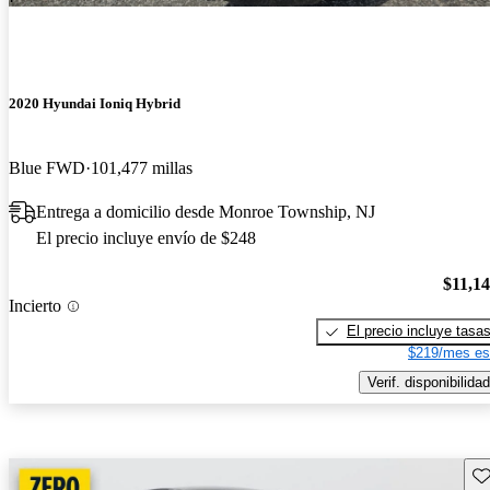
2020 Hyundai Ioniq Hybrid
Blue FWD
101,477 millas
Entrega a domicilio desde Monroe Township, NJ
El precio incluye envío de $248
$11,1
Incierto
El precio incluye tasa
$219/mes es
Verif. disponibilidad
Gu