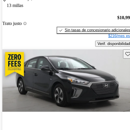
13 millas
$10,9
Trato justo
Sin tasas de concesionario adicionale
$216/mes es
Verif. disponibilidad
Gu