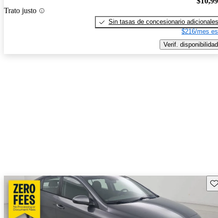
$10,9
Trato justo
Sin tasas de concesionario adicionale
$216/mes es
Verif. disponibilidad
Gu