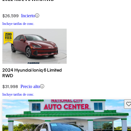
$26,599
Incierto
Incluye tarifas de conc.
2024 Hyundai Ioniq 6 Limited
RWD
$31,998
Precio alto
Incluye tarifas de conc.
Gu