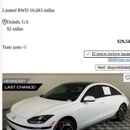
Limited RWD
16,683 millas
Duluth, GA
92 millas
$29,5
Trato justo
El precio incluye tasa
$545/mes es
Verif. disponibilidad
Gu