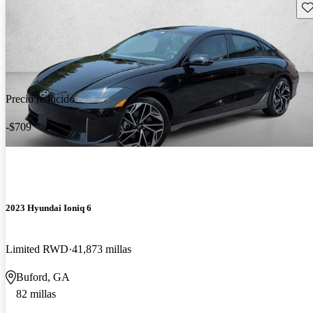
Gu
Precio reducido
-$709
2023 Hyundai Ioniq 6
Limited RWD
41,873 millas
Buford, GA
82 millas