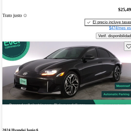
$25,4
Trato justo
El precio incluye tasa
$474/mes es
Verif. disponibilidad
Gu
2024 Hyundai Ioniq 6