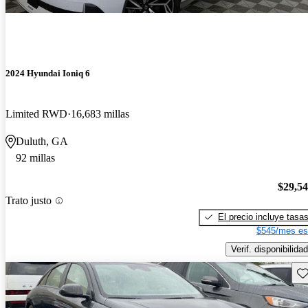
2024 Hyundai Ioniq 6
Limited RWD
16,683 millas
Duluth, GA
92 millas
$29,5
Trato justo
El precio incluye tasa
$545/mes es
Verif. disponibilidad
Gu