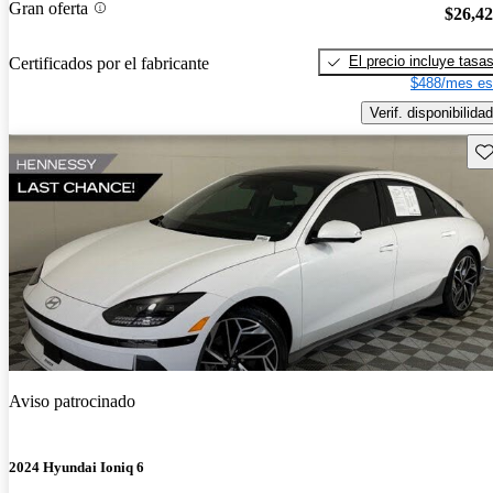
Gran oferta
$26,4
El precio incluye tasa
Certificados por el fabricante
$488/mes es
Verif. disponibilidad
Gu
Aviso patrocinado
2024 Hyundai Ioniq 6