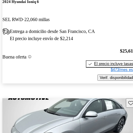
2024 Hyundai Ioniq 6
SEL RWD
22,060 millas
Entrega a domicilio desde San Francisco, CA
El precio incluye envío de $2,214
$25,6
Buena oferta
El precio incluye tasa
$473/mes es
Verif. disponibilidad
Gu