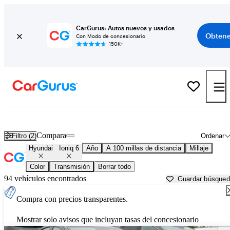
CarGurus: Autos nuevos y usados
Obtene
Con Modo de concesionario
150K+
Hyundai Ioniq 6 usados en venta cerca de
Anderson, SC
Compara
Filtro (2)
Ordenar
Hyundai
Ioniq 6
Año
A 100 millas de distancia
Millaje
Color
Transmisión
Borrar todo
94 vehículos encontrados
Guardar búsque
Compra con precios transparentes.
Mostrar solo avisos que incluyan tasas del concesionario