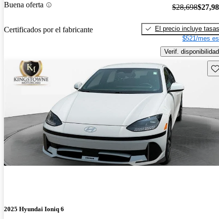
Buena oferta
$28,698
$27,9
El precio incluye tasa
Certificados por el fabricante
$521/mes es
Verif. disponibilidad
Gu
2025 Hyundai Ioniq 6