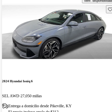
Verif. disponibilidad
Gu
2024 Hyundai Ioniq 6
SEL AWD
27,050 millas
Entrega a domicilio desde Pikeville, KY
El precio incluye envío de $312