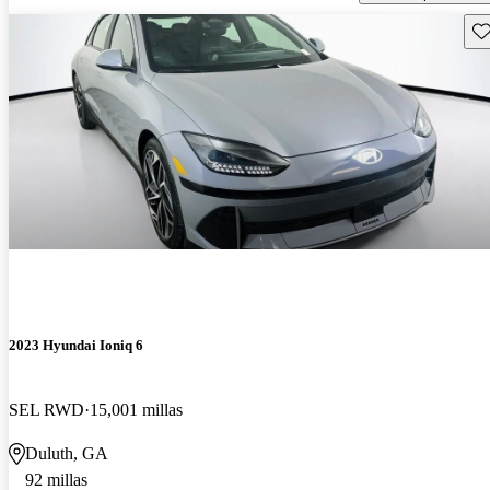
Gu
2023 Hyundai Ioniq 6
SEL RWD
15,001 millas
Duluth, GA
92 millas