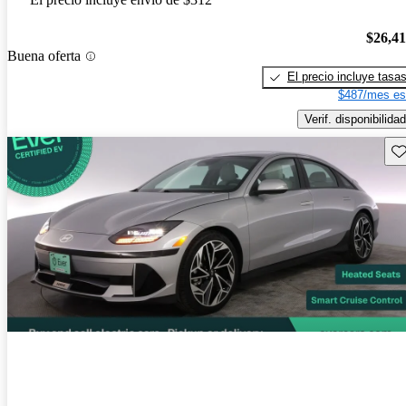
$26,4
Buena oferta
El precio incluye tasa
$487/mes es
Verif. disponibilidad
Gu