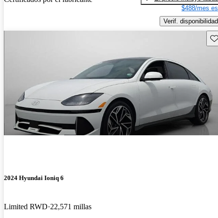
$488/mes es
Verif. disponibilidad
Gu
2024 Hyundai Ioniq 6
Limited RWD
22,571 millas