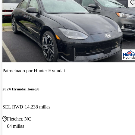
Gu
Patrocinado por
Hunter Hyundai
2024 Hyundai Ioniq 6
SEL RWD
14,238 millas
Fletcher, NC
64 millas