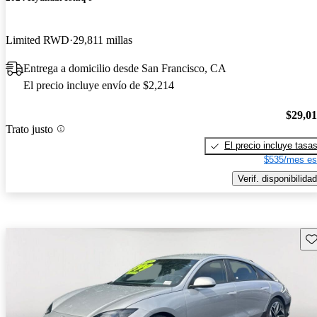
Limited RWD
29,811 millas
Entrega a domicilio desde San Francisco, CA
El precio incluye envío de $2,214
$29,0
Trato justo
El precio incluye tasa
$535/mes es
Verif. disponibilidad
Gu