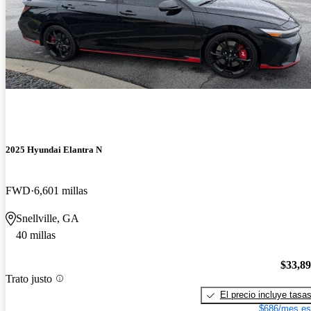
2025 Hyundai Elantra N
FWD
6,601 millas
Snellville, GA
40 millas
$33,8
Trato justo
El precio incluye tasa
$686/mes es