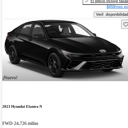
El precio incluye tasa
$459/mes es
Verif. disponibilidad
Gu
¡Nuevo!
2023 Hyundai Elantra N
FWD
24,726 millas