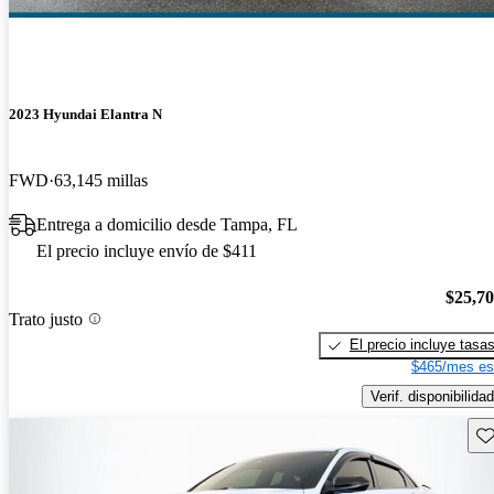
2023 Hyundai Elantra N
FWD
63,145 millas
Entrega a domicilio desde Tampa, FL
El precio incluye envío de $411
$25,7
Trato justo
El precio incluye tasa
$465/mes es
Verif. disponibilidad
Gu