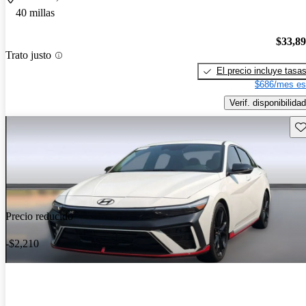
40 millas
$33,8
Trato justo
El precio incluye tasa
$686/mes es
Verif. disponibilidad
Gu
Precio reducido
-$2,210