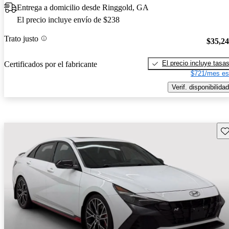
Entrega a domicilio desde Ringgold, GA
El precio incluye envío de $238
Trato justo
$35,2
El precio incluye tasa
Certificados por el fabricante
$721/mes es
Verif. disponibilidad
Gu