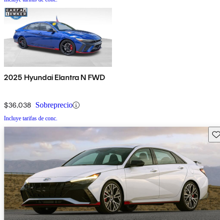
2025 Hyundai Elantra N FWD
$36,038
Sobreprecio
Incluye tarifas de conc.
Gu