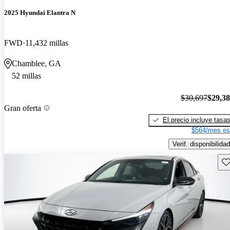
2025 Hyundai Elantra N
FWD
11,432 millas
Chamblee, GA
52 millas
$30,697
$29,3
Gran oferta
El precio incluye tasa
$564/mes es
Verif. disponibilidad
Gu