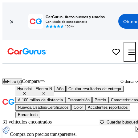
CarGurus: Autos nuevos y usados
Obtene
Con Modo de concesionario
150K+
Hyundai Elantra N usados en venta cerca de
Athens, GA
Compara
Filtro (2)
Ordenar
Hyundai
Elantra N
Año
Ocultar resultados de entrega
A 100 millas de distancia
Transmisión
Precio
Características
Nuevos/Usados/Certificados
Color
Accidentes reportados
Borrar todo
31 vehículos encontrados
Guardar búsque
Compra con precios transparentes.