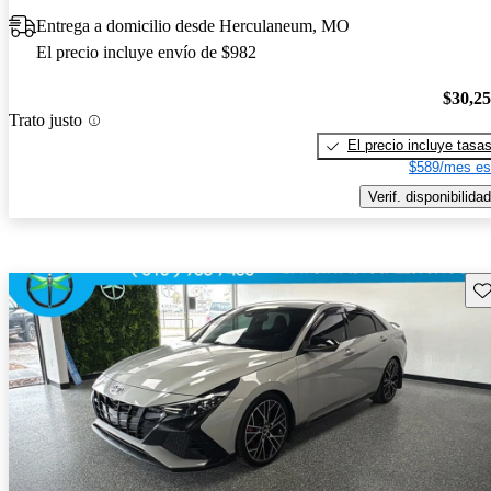
Entrega a domicilio desde Herculaneum, MO
El precio incluye envío de $982
$30,2
Trato justo
El precio incluye tasa
$589/mes es
Verif. disponibilidad
Gu