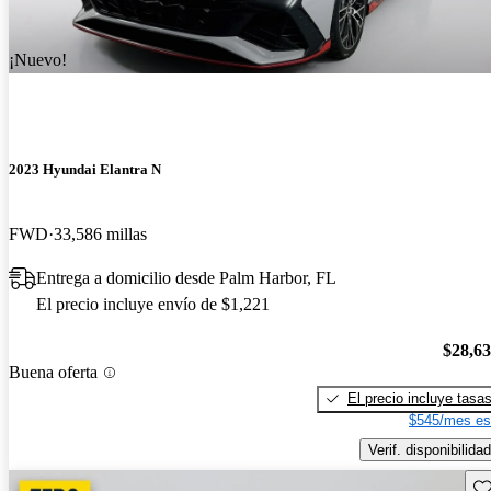
¡Nuevo!
2023 Hyundai Elantra N
FWD
33,586 millas
Entrega a domicilio desde Palm Harbor, FL
El precio incluye envío de $1,221
$28,6
Buena oferta
El precio incluye tasa
$545/mes es
Verif. disponibilidad
Gu