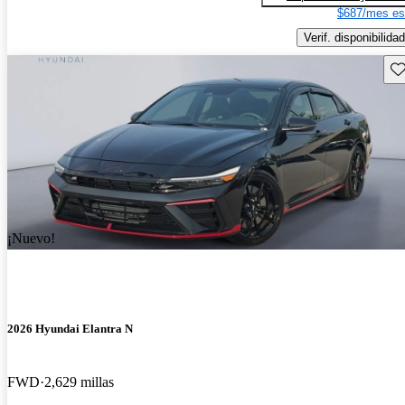
$687/mes es
Verif. disponibilidad
Gu
¡Nuevo!
2026 Hyundai Elantra N
FWD
2,629 millas