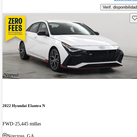
Verif. disponibilidad
Gu
¡Nuevo!
2022 Hyundai Elantra N
FWD
25,445 millas
Norcross, GA