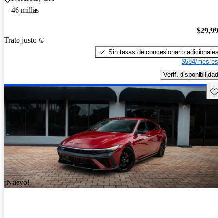
46 millas
$29,9
Trato justo
Sin tasas de concesionario adicionale
$584/mes es
Verif. disponibilidad
Gu
¡Nuevo!