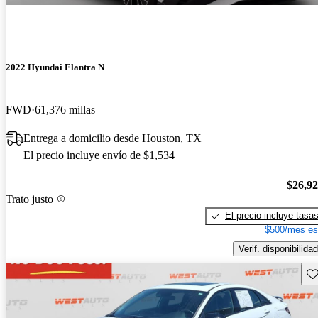
2022 Hyundai Elantra N
FWD
61,376 millas
Entrega a domicilio desde Houston, TX
El precio incluye envío de $1,534
$26,9
Trato justo
El precio incluye tasa
$500/mes es
Verif. disponibilidad
Gu