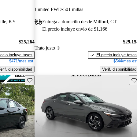
Limited FWD
501 millas
ille, KY
Entrega a domicilio desde Milford, CT
El precio incluye envío de $1,166
$25,264
$29,15
Trato justo
recio incluye tasas
El precio incluye tasas
$471/mes est.
$544/mes est
erif. disponibilidad
Verif. disponibilidad
Guarda este Aviso
Gu