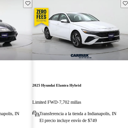
Guarda este Aviso
Gu
2025 Hyundai Elantra Hybrid
Limited FWD
7,702 millas
anapolis, IN
Transferencia a la tienda a Indianapolis, IN
El precio incluye envío de $749