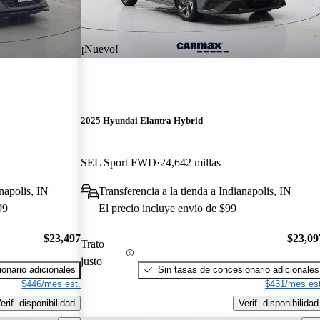
¡Nuevo!
2025 Hyundai Elantra Hybrid
SEL Sport FWD
24,642 millas
anapolis, IN
Transferencia a la tienda a Indianapolis, IN
99
El precio incluye envío de $99
$23,497
$23,09
Trato
justo
onario adicionales
Sin tasas de concesionario adicionales
$446/mes est.
$431/mes est
erif. disponibilidad
Verif. disponibilidad