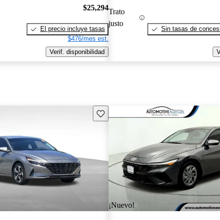
$25,294
Trato
justo
El precio incluye tasas
Sin tasas de concesi
$476/mes est.
Verif. disponibilidad
V
Guarda este Aviso
¡Nuevo!