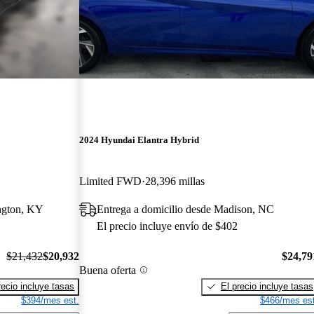
2024 Hyundai Elantra Hybrid
Limited FWD
28,396 millas
ington, KY
Entrega a domicilio desde Madison, NC
El precio incluye envío de $402
$21,432
$20,932
$24,79
Buena oferta
recio incluye tasas
El precio incluye tasas
$394/mes est.
$466/mes est