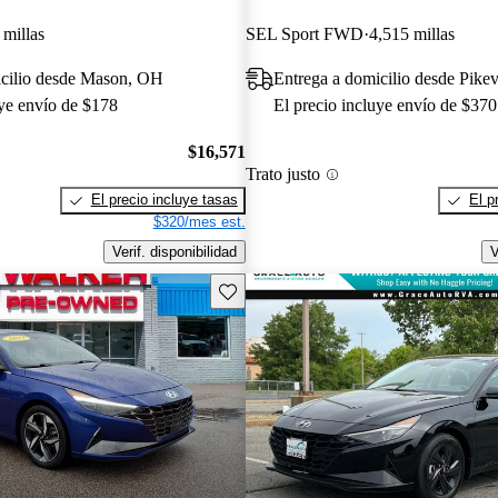
 millas
SEL Sport FWD
4,515 millas
icilio desde Mason, OH
Entrega a domicilio desde Pikev
uye envío de $178
El precio incluye envío de $370
$16,571
Trato justo
El precio incluye tasas
El p
$320/mes est.
Verif. disponibilidad
V
Guarda este Aviso