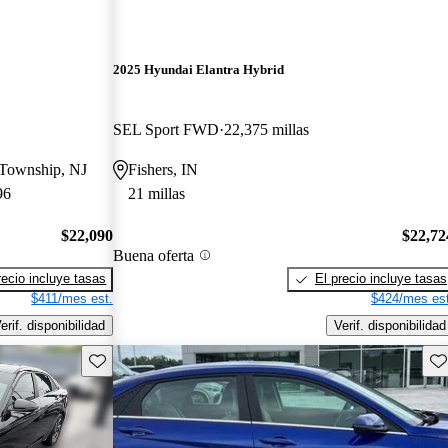
2025 Hyundai Elantra Hybrid
SEL Sport FWD
22,375 millas
 Township, NJ
Fishers, IN
96
21 millas
$22,090
$22,72
Buena oferta
recio incluye tasas
El precio incluye tasas
$411/mes est.
$424/mes est
erif. disponibilidad
Verif. disponibilidad
Guarda este Aviso
Gu