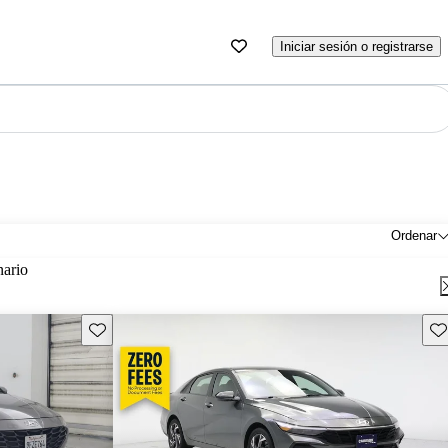
Iniciar sesión o registrarse
Ordenar
nario
Guarda este Aviso
Gu