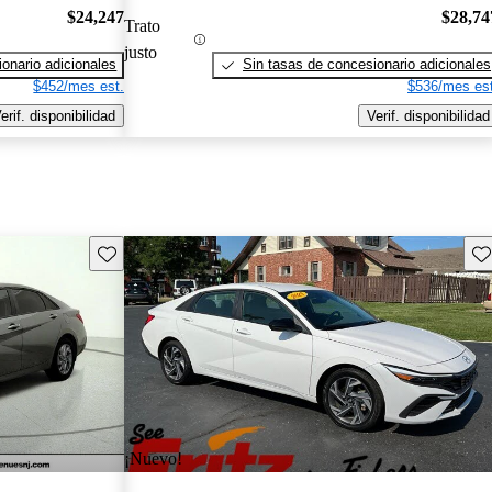
$24,247
$28,74
Trato
justo
onario adicionales
Sin tasas de concesionario adicionales
$452/mes est.
$536/mes est
erif. disponibilidad
Verif. disponibilidad
Guarda este Aviso
Gu
¡Nuevo!