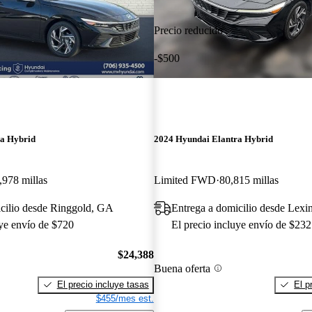
Precio reducido
-$500
ra Hybrid
2024 Hyundai Elantra Hybrid
,978 millas
Limited FWD
80,815 millas
icilio desde Ringgold, GA
Entrega a domicilio desde Lex
uye envío de $720
El precio incluye envío de $232
$24,388
Buena oferta
El precio incluye tasas
El p
$455/mes est.