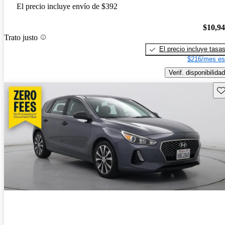
El precio incluye envío de $392
$10,9
Trato justo
El precio incluye tasa
$216/mes es
Verif. disponibilidad
Gu