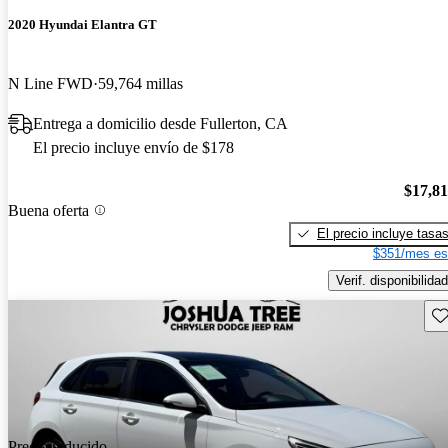
2020 Hyundai Elantra GT
N Line FWD
59,764 millas
Entrega a domicilio desde Fullerton, CA
El precio incluye envío de $178
$17,8
Buena oferta
El precio incluye tasa
$351/mes es
Verif. disponibilidad
Gu
Precio reducido