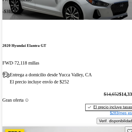
-$315
2020 Hyundai Elantra GT
FWD
72,118 millas
Entrega a domicilio desde Yucca Valley, CA
El precio incluye envío de $252
$14,652
$14,3
Gran oferta
El precio incluye tasa
$283/mes es
Verif. disponibilidad
Gu