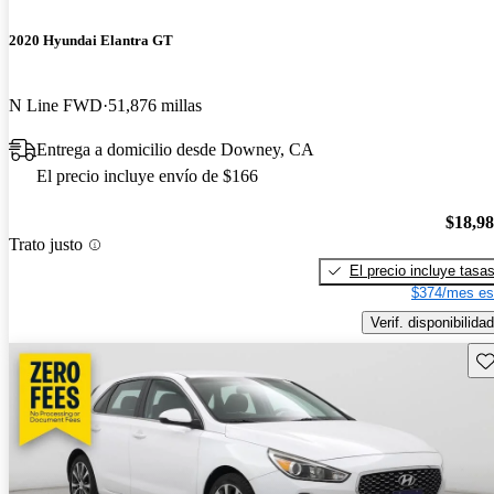
2020 Hyundai Elantra GT
N Line FWD
51,876 millas
Entrega a domicilio desde Downey, CA
El precio incluye envío de $166
$18,9
Trato justo
El precio incluye tasa
$374/mes es
Verif. disponibilidad
Gu