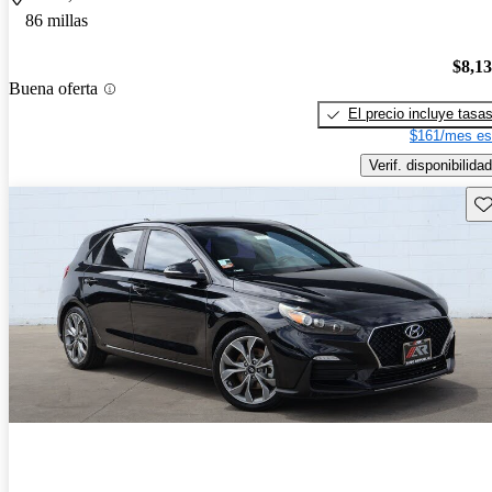
86 millas
$8,1
Buena oferta
El precio incluye tasa
$161/mes es
Verif. disponibilidad
Gu