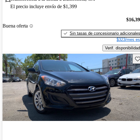
El precio incluye envío de $1,399
$16,3
Buena oferta
Sin tasas de concesionario adicionale
$323/mes es
Verif. disponibilidad
Gu