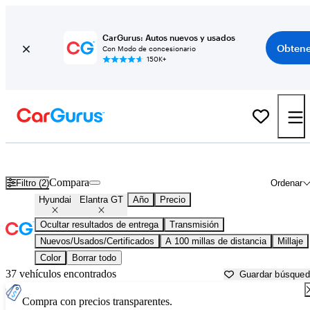
CarGurus: Autos nuevos y usados
Obtene
Con Modo de concesionario
150K+
Hyundai Elantra GT usados en venta cerca de
Bakersfield, CA
Compara
Filtro (2)
Ordenar
Hyundai
Elantra GT
Año
Precio
Ocultar resultados de entrega
Transmisión
Nuevos/Usados/Certificados
A 100 millas de distancia
Millaje
Color
Borrar todo
37 vehículos encontrados
Guardar búsque
Compra con precios transparentes.