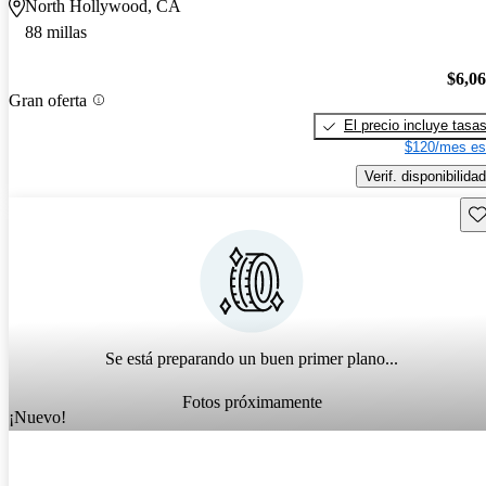
North Hollywood, CA
88 millas
$6,0
Gran oferta
El precio incluye tasa
$120/mes es
Verif. disponibilidad
Gu
Se está preparando un buen primer plano...
Fotos próximamente
¡Nuevo!