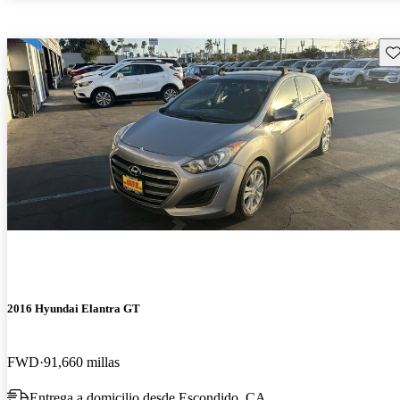
Gu
2016 Hyundai Elantra GT
FWD
91,660 millas
Entrega a domicilio desde Escondido, CA