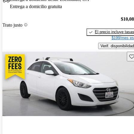
Entrega a domicilio gratuita
$10,0
Trato justo
El precio incluye tasa
$199/mes es
Verif. disponibilidad
Gu