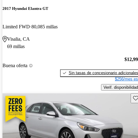
2017 Hyundai Elantra GT
Limited FWD
80,085 millas
Visalia, CA
69 millas
$12,9
Buena oferta
Sin tasas de concesionario adicionale
$256/mes es
Verif. disponibilidad
Gu