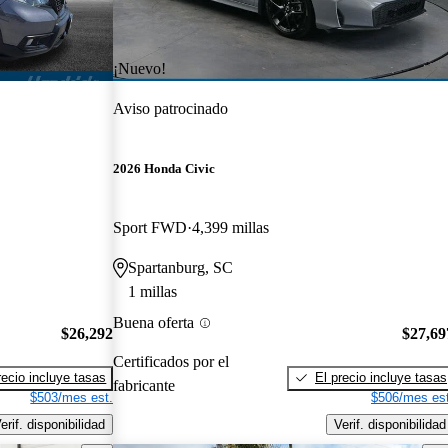
¡Nuevo!
Aviso patrocinado
2026 Honda Civic
Sport FWD
4,399 millas
Spartanburg, SC
1 millas
Buena oferta
$26,292
$27,69
Certificados por el
recio incluye tasas
El precio incluye tasas
fabricante
$503/mes est.
$506/mes est
erif. disponibilidad
Verif. disponibilidad