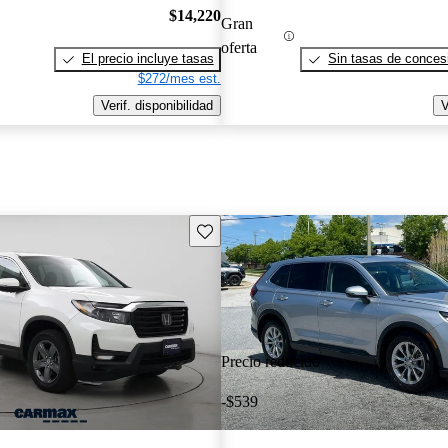
$14,220
Gran
oferta
El precio incluye tasas
Sin tasas de concesi
$272/mes est.
Verif. disponibilidad
V
Guarda este Aviso
Precio reducido
-$539