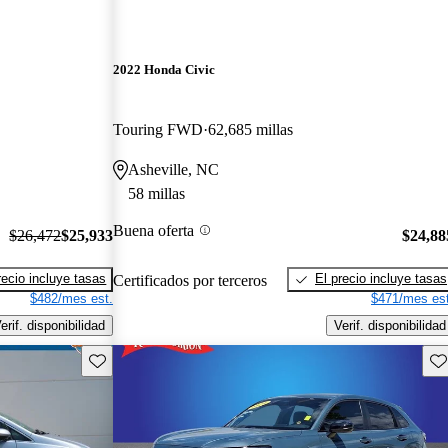
2022 Honda Civic
Touring FWD
62,685 millas
Asheville, NC
58 millas
Buena oferta
$26,472
$25,933
$24,88
recio incluye tasas
El precio incluye tasas
Certificados por terceros
$482/mes est.
$471/mes est
erif. disponibilidad
Verif. disponibilidad
Guarda este Aviso
Gu