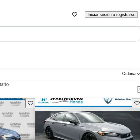
Iniciar sesión o registrarse
Ordenar
nario
Guarda este Aviso
Gu