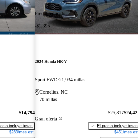
Precio reducido
-$1,395
2024 Honda HR-V
Sport FWD
21,934 millas
Cornelius, NC
70 millas
$14,794
$25,817
$24,42
Gran oferta
recio incluye tasas
El precio incluye tasas
$283/mes est.
$451/mes est