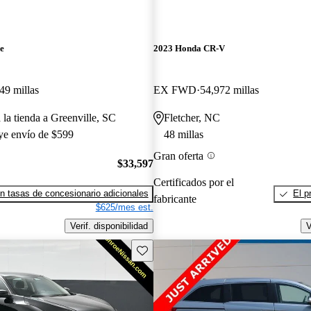
e
2023 Honda CR-V
49 millas
EX FWD
54,972 millas
 la tienda a Greenville, SC
Fletcher, NC
uye envío de $599
48 millas
Gran oferta
$33,597
Certificados por el
n tasas de concesionario adicionales
El p
fabricante
$625/mes est.
Verif. disponibilidad
V
Guarda este Aviso