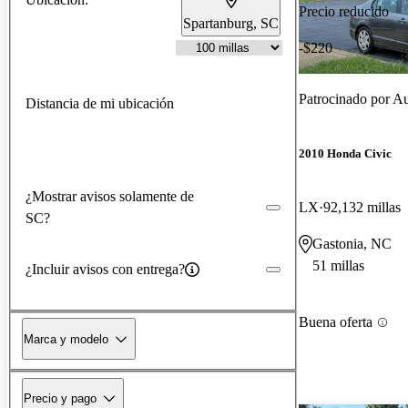
Precio reducido
Spartanburg, SC
-$220
Patrocinado por
Au
Distancia de mi ubicación
2010 Honda Civic
¿Mostrar avisos solamente de
LX
92,132 millas
SC?
Gastonia, NC
51 millas
¿Incluir avisos con entrega?
Buena oferta
Marca y modelo
Precio y pago