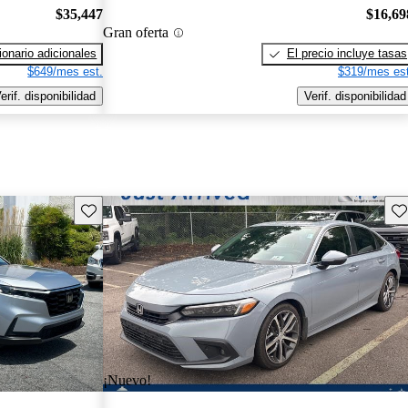
$35,447
$16,69
Gran oferta
onario adicionales
El precio incluye tasas
$649/mes est.
$319/mes est
erif. disponibilidad
Verif. disponibilidad
Guarda este Aviso
Gu
¡Nuevo!