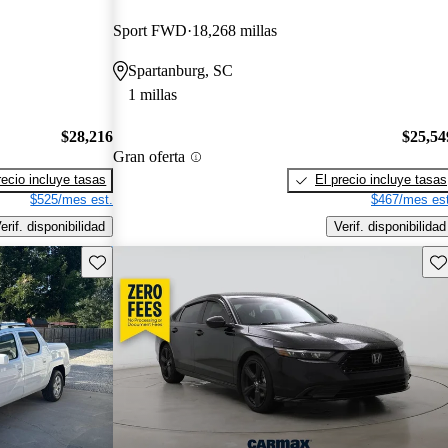
Sport FWD
18,268 millas
Spartanburg, SC
1 millas
$28,216
$25,54
Gran oferta
recio incluye tasas
El precio incluye tasas
$525/mes est.
$467/mes est
erif. disponibilidad
Verif. disponibilidad
Guarda este Aviso
Gu