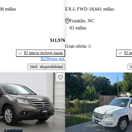
98 millas
EX-L FWD
18,841 millas
Franklin, NC
83 millas
$11,976
Gran oferta
El precio incluye tasas
El p
$229/mes est.
Verif. disponibilidad
V
Guarda este Aviso