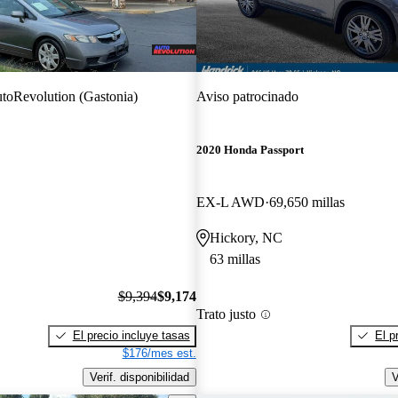
toRevolution (Gastonia)
Aviso patrocinado
2020 Honda Passport
EX-L AWD
69,650 millas
Hickory, NC
63 millas
$9,394
$9,174
Trato justo
El precio incluye tasas
El p
$176/mes est.
Verif. disponibilidad
V