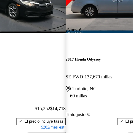
¡Nuevo!
2017 Honda Odyssey
SE FWD
137,679 millas
Charlotte, NC
60 millas
$15,252
$14,718
Trato justo
El precio incluye tasas
El p
$282/mes est.