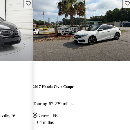
Guarda este Aviso
Gu
2017 Honda Civic Coupe
Touring
67,239 millas
nville, SC
Denver, NC
64 millas