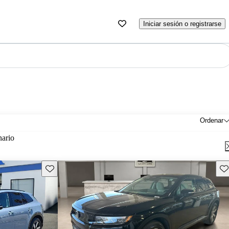
Iniciar sesión o registrarse
Ordenar
nario
Guarda este Aviso
Gu