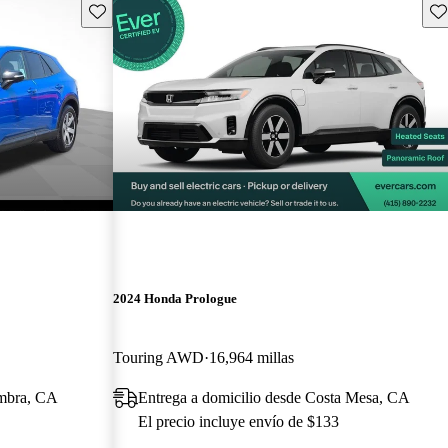
Guarda este Aviso
Gu
2024 Honda Prologue
Touring AWD
16,964 millas
ambra, CA
Entrega a domicilio desde Costa Mesa, CA
El precio incluye envío de $133