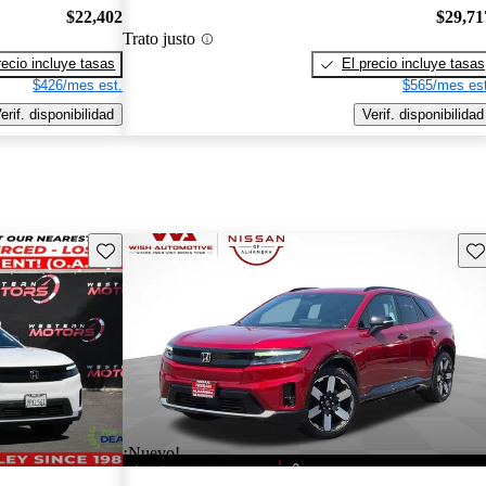
$22,402
$29,71
Trato justo
recio incluye tasas
El precio incluye tasas
$426/mes est.
$565/mes est
erif. disponibilidad
Verif. disponibilidad
Guarda este Aviso
Gu
¡Nuevo!