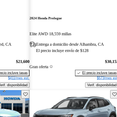
2024 Honda Prologue
Elite AWD
18,559 millas
ced, CA
Entrega a domicilio desde Alhambra, CA
El precio incluye envío de $128
$21,600
$30,15
Gran oferta
recio incluye tasas
El precio incluye tasas
$411/mes est.
$573/mes est
erif. disponibilidad
Verif. disponibilidad
Guarda este Aviso
Gu