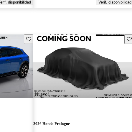
erif. disponibilidad
Verif. disponibilidad
Guarda este Aviso
Gu
¡Nuevo!
2026 Honda Prologue