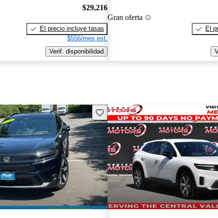
$29,216
Gran oferta
El precio incluye tasas
El p
$556/mes est.
Verif. disponibilidad
V
Guarda este Aviso