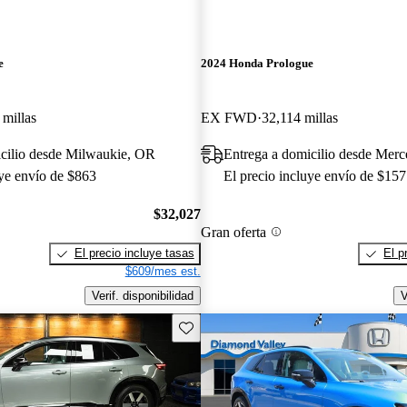
e
2024 Honda Prologue
 millas
EX FWD
32,114 millas
icilio desde Milwaukie, OR
Entrega a domicilio desde Mer
uye envío de $863
El precio incluye envío de $157
$32,027
Gran oferta
El precio incluye tasas
El p
$609/mes est.
Verif. disponibilidad
V
Guarda este Aviso