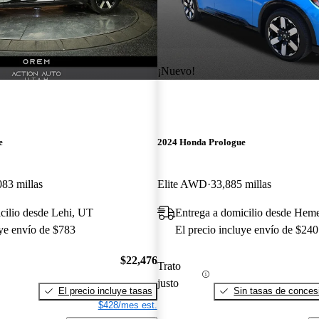
¡Nuevo!
e
2024 Honda Prologue
083 millas
Elite AWD
33,885 millas
cilio desde Lehi, UT
Entrega a domicilio desde Hem
uye envío de $783
El precio incluye envío de $240
$22,476
Trato
justo
El precio incluye tasas
Sin tasas de concesi
$428/mes est.