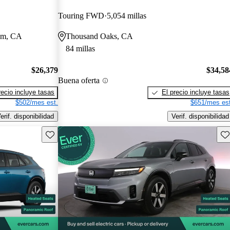
Touring FWD
5,054 millas
som, CA
Thousand Oaks, CA
84 millas
$26,379
$34,58
Buena oferta
recio incluye tasas
El precio incluye tasas
$502/mes est.
$651/mes est
erif. disponibilidad
Verif. disponibilidad
Guarda este Aviso
Gu