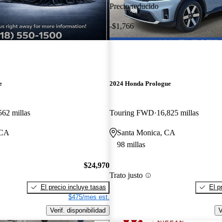
Precio reducido
-$1,766
e
2024 Honda Prologue
562 millas
Touring FWD
16,825 millas
 CA
Santa Monica, CA
98 millas
$24,970
Trato justo
El precio incluye tasas
El p
$475/mes est.
Verif. disponibilidad
V