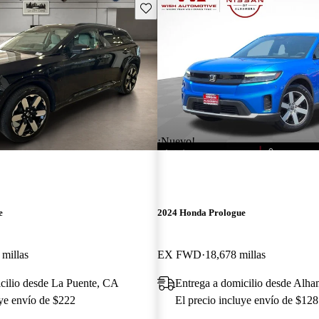
Guarda este Aviso
¡Nuevo!
e
2024 Honda Prologue
 millas
EX FWD
18,678 millas
cilio desde La Puente, CA
Entrega a domicilio desde Alh
uye envío de $222
El precio incluye envío de $128