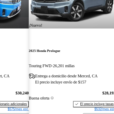
¡Nuevo!
2025 Honda Prologue
Touring FWD
26,201 millas
et, CA
Entrega a domicilio desde Merced, CA
El precio incluye envío de $157
$30,240
$28,19
Buena oferta
onario adicionales
El precio incluye tasas
$575/mes est.
$532/mes est