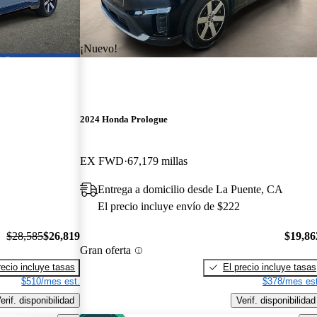
¡Nuevo!
2024 Honda Prologue
EX FWD
67,179 millas
Entrega a domicilio desde La Puente, CA
El precio incluye envío de $222
$28,585
$26,819
$19,86
Gran oferta
recio incluye tasas
El precio incluye tasas
$510/mes est.
$378/mes est
erif. disponibilidad
Verif. disponibilidad