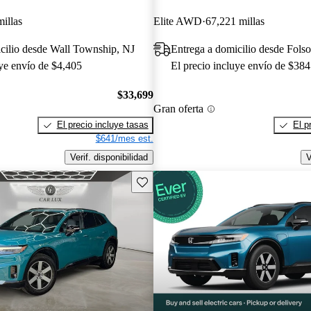
illas
Elite AWD
67,221 millas
cilio desde Wall Township, NJ
Entrega a domicilio desde Fol
uye envío de $4,405
El precio incluye envío de $384
$33,699
Gran oferta
El precio incluye tasas
El p
$641/mes est.
Verif. disponibilidad
V
Guarda este Aviso