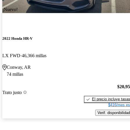
¡Nuevo!
2022 Honda HR-V
LX FWD
46,366 millas
Conway, AR
74 millas
$20,9
Trato justo
El precio incluye tasa
$416/mes es
Verif. disponibilidad