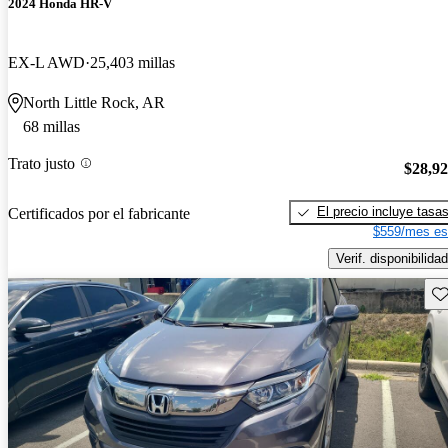
2024 Honda HR-V
EX-L AWD
25,403 millas
North Little Rock, AR
68 millas
Trato justo
$28,9
El precio incluye tasa
Certificados por el fabricante
$559/mes es
Verif. disponibilidad
Gu