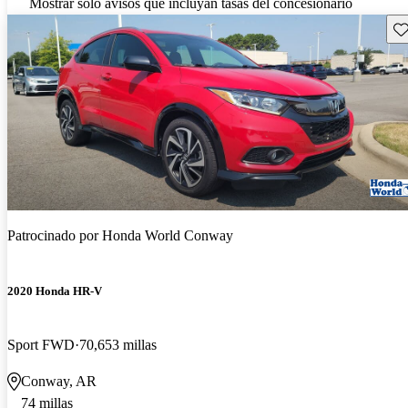
Mostrar solo avisos que incluyan tasas del concesionario
Gu
Patrocinado por
Honda World Conway
2020 Honda HR-V
Sport FWD
70,653 millas
Conway, AR
74 millas