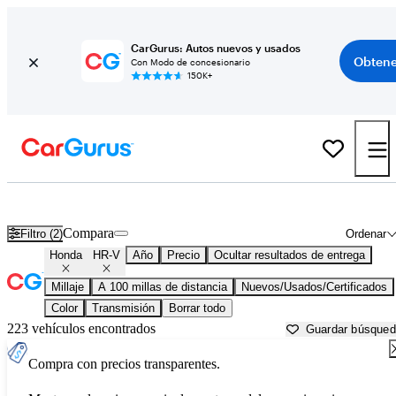
CarGurus: Autos nuevos y usados
Obtene
Con Modo de concesionario
150K+
Honda HR-V usados en venta cerca de
Arkadelphia, AR
Compara
Filtro (2)
Ordenar
Honda
HR-V
Año
Precio
Ocultar resultados de entrega
Millaje
A 100 millas de distancia
Nuevos/Usados/Certificados
Color
Transmisión
Borrar todo
223 vehículos encontrados
Guardar búsque
Compra con precios transparentes.