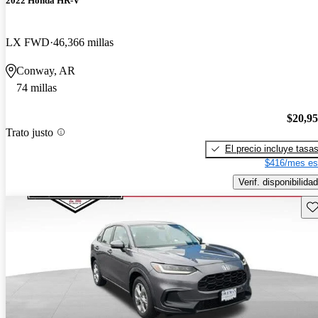
2022 Honda HR-V
LX FWD
46,366 millas
Conway, AR
74 millas
$20,9
Trato justo
El precio incluye tasa
$416/mes es
Verif. disponibilidad
Gu