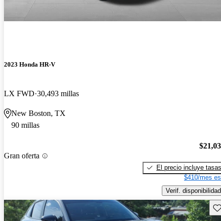
2023 Honda HR-V
LX FWD
30,493 millas
New Boston, TX
90 millas
$21,0
Gran oferta
El precio incluye tasa
$410/mes es
Verif. disponibilidad
Gu