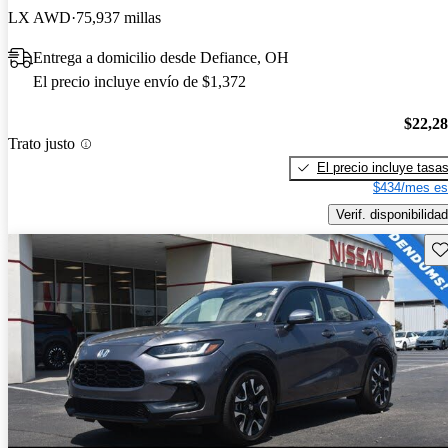
LX AWD
75,937 millas
Entrega a domicilio desde Defiance, OH
El precio incluye envío de $1,372
$22,2
Trato justo
El precio incluye tasa
$434/mes es
Verif. disponibilidad
Gu