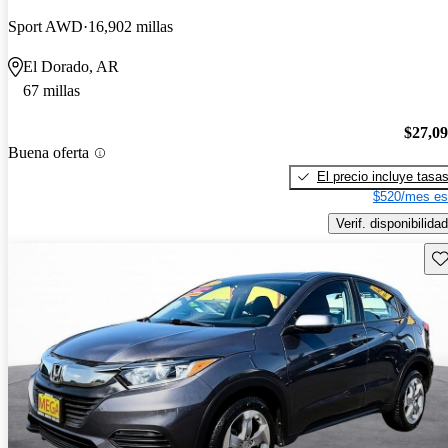
Sport AWD
16,902 millas
El Dorado, AR
67 millas
$27,0
Buena oferta
El precio incluye tasa
$520/mes es
Verif. disponibilidad
Gu