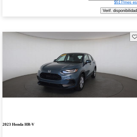
$517/mes es
Verif. disponibilidad
Gu
2023 Honda HR-V