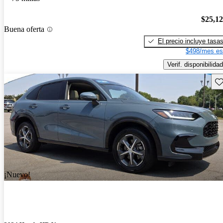
$25,1
Buena oferta
El precio incluye tasa
$498/mes es
Verif. disponibilidad
Gu
¡Nuevo!