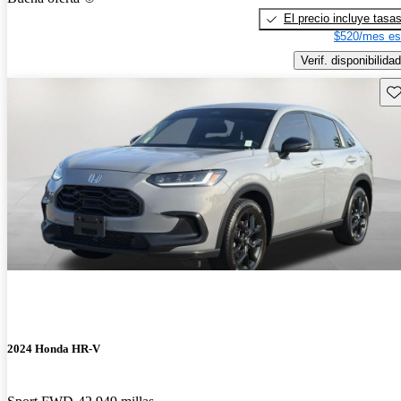
El precio incluye tasa
$520/mes es
Verif. disponibilidad
Gu
2024 Honda HR-V