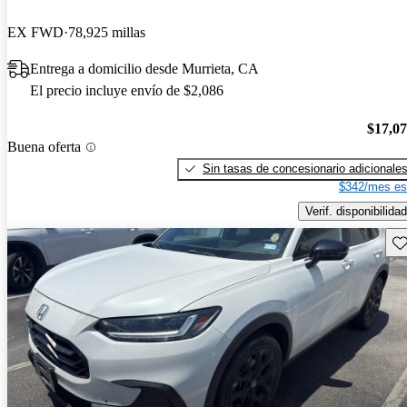
EX FWD
78,925 millas
Entrega a domicilio desde Murrieta, CA
El precio incluye envío de $2,086
$17,0
Buena oferta
Sin tasas de concesionario adicionale
$342/mes es
Verif. disponibilidad
Gu