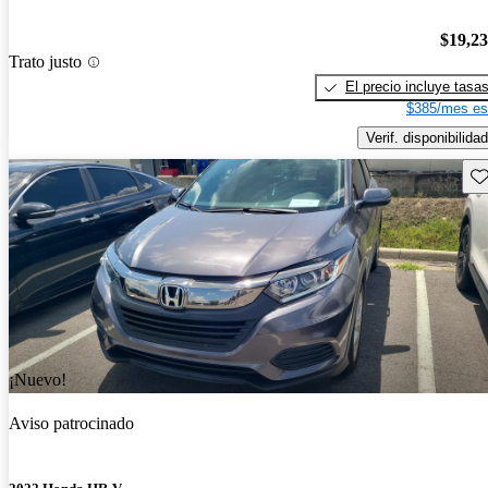
$19,2
Trato justo
El precio incluye tasa
$385/mes es
Verif. disponibilidad
Gu
¡Nuevo!
Aviso patrocinado