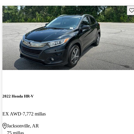
Gu
2022 Honda HR-V
EX AWD
7,772 millas
Jacksonville, AR
75 millas