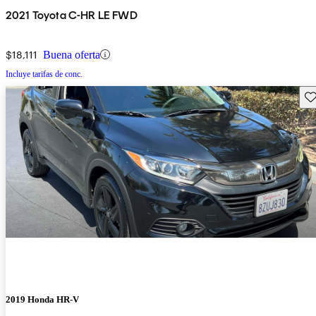
2021 Toyota C-HR LE FWD
$18,111
Buena oferta
Incluye tarifas de conc.
Gu
2019 Honda HR-V