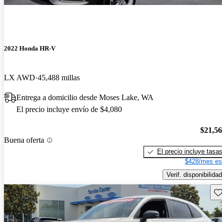
2022 Honda HR-V
LX AWD
45,488 millas
Entrega a domicilio desde Moses Lake, WA
El precio incluye envío de $4,080
$21,5
Buena oferta
El precio incluye tasa
$428/mes es
Verif. disponibilidad
Gu