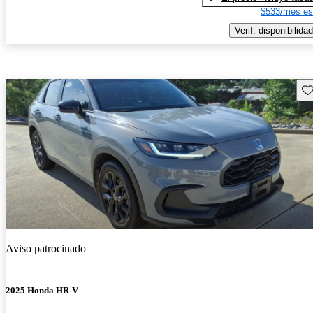
$533/mes es
Verif. disponibilidad
Gu
Aviso patrocinado
2025 Honda HR-V