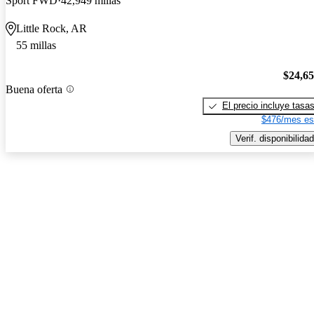
Sport FWD
42,949 millas
Little Rock, AR
55 millas
$24,6
Buena oferta
El precio incluye tasa
$476/mes es
Verif. disponibilidad