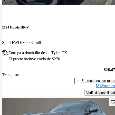
¡Nuevo!
2024 Honda HR-V
Sport FWD
36,007 millas
Entrega a domicilio desde Tyler, TX
El precio incluye envío de $270
$26,4
Trato justo
El precio incluye tasa
$512/mes es
Verif. disponibilidad
Gu