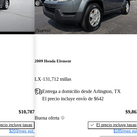
¡Nuevo!
2009 Honda Element
LX
131,712 millas
Entrega a domicilio desde Arlington, TX
El precio incluye envío de $642
$10,787
$9,86
Buena oferta
recio incluye tasas
El precio incluye tasas
$203/mes est.
$185/mes est