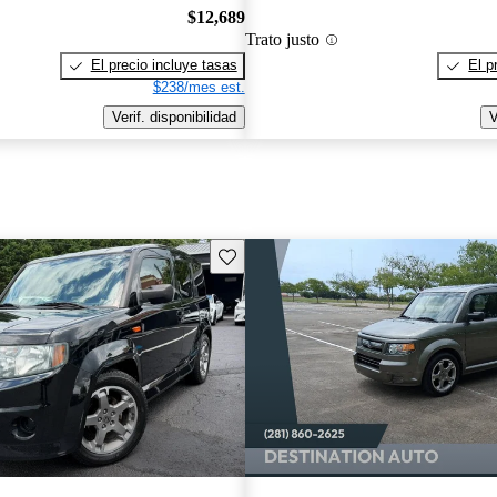
$12,689
Trato justo
El precio incluye tasas
El p
$238/mes est.
Verif. disponibilidad
V
Guarda este Aviso