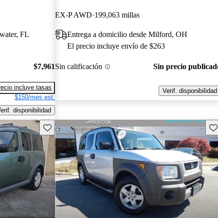
EX-P AWD
199,063 millas
rwater, FL
Entrega a domicilio desde Milford, OH
El precio incluye envío de $263
$7,961
Sin calificación
Sin precio publicad
recio incluye tasas
Verif. disponibilidad
$150/mes est.
erif. disponibilidad
Guarda este Aviso
Gu