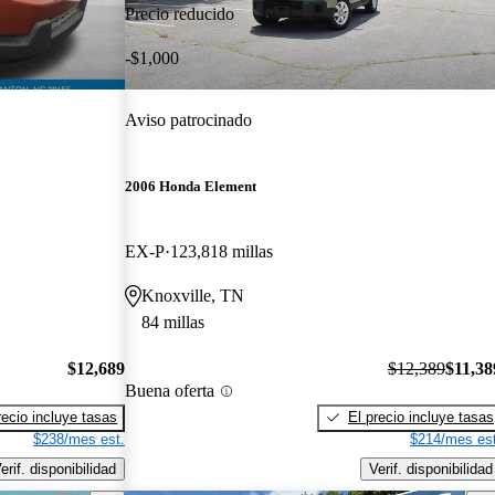
Precio reducido
-$1,000
Aviso patrocinado
2006 Honda Element
EX-P
123,818 millas
Knoxville, TN
84 millas
$12,689
$12,389
$11,38
Buena oferta
recio incluye tasas
El precio incluye tasas
$238/mes est.
$214/mes est
erif. disponibilidad
Verif. disponibilidad