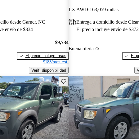
LX AWD
163,059 millas
cilio desde Garner, NC
Entrega a domicilio desde Clea
uye envío de $334
El precio incluye envío de $372
$9,734
Buena oferta
El precio incluye tasas
El p
$183/mes est.
Verif. disponibilidad
V
Guarda este Aviso