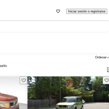
Iniciar sesión o registrarse
Ordenar
nario
Guarda este Aviso
Gu