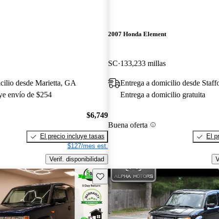
2007 Honda Element
SC
133,233 millas
cilio desde Marietta, GA
Entrega a domicilio desde Staff
uye envío de $254
Entrega a domicilio gratuita
$6,749
Buena oferta
El precio incluye tasas
El p
$127/mes est.
Verif. disponibilidad
V
Guarda este Aviso