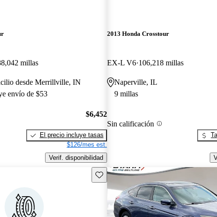
ur
2013 Honda Crosstour
8,042 millas
EX-L V6
106,218 millas
ilio desde Merrillville, IN
Naperville, IL
uye envío de $53
9 millas
$6,452
Sin calificación
El precio incluye tasas
Ta
$126/mes est.
Verif. disponibilidad
V
Guarda este Aviso