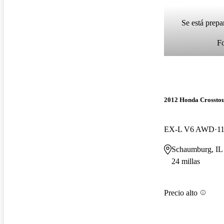
Se está prepa
F
2012 Honda Crossto
EX-L V6 AWD
11
Schaumburg, IL
24 millas
Precio alto