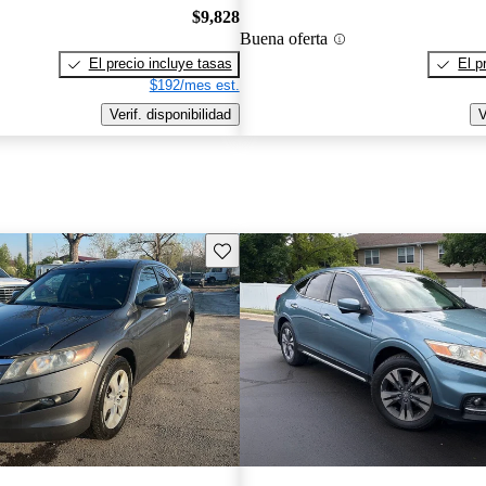
$9,828
Buena oferta
El precio incluye tasas
El p
$192/mes est.
Verif. disponibilidad
V
Guarda este Aviso