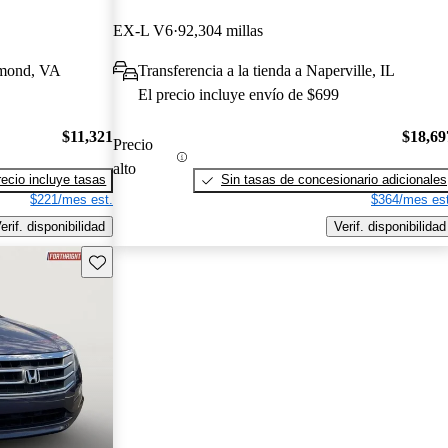
EX-L V6
92,304 millas
hmond, VA
Transferencia a la tienda a Naperville, IL
El precio incluye envío de $699
$11,321
$18,69
Precio
alto
recio incluye tasas
Sin tasas de concesionario adicionales
$221/mes est.
$364/mes est
erif. disponibilidad
Verif. disponibilidad
Guarda este Aviso