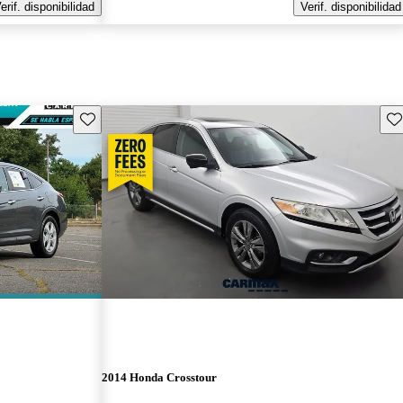
erif. disponibilidad
Verif. disponibilidad
Guarda este Aviso
Gu
2014 Honda Crosstour