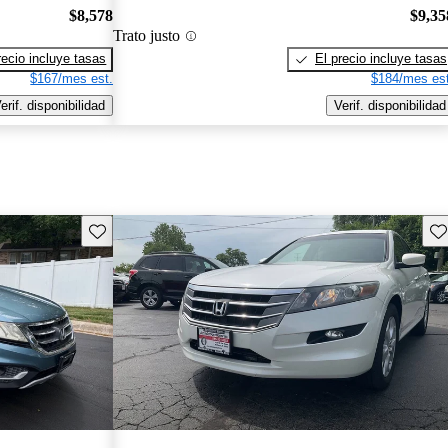
$8,578
$9,35
Trato justo
recio incluye tasas
El precio incluye tasas
$167/mes est.
$184/mes est
erif. disponibilidad
Verif. disponibilidad
Guarda este Aviso
Gu