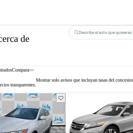
Describe el auto que quisieras
cerca de
trados
Compara
Mostrar solo avisos que incluyan tasas del concesio
cios transparentes.
Guarda este Aviso