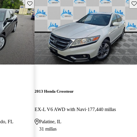
Guarda este Aviso
Gu
2013 Honda Crosstour
EX-L V6 AWD with Navi
177,440 millas
ndo, FL
Palatine, IL
31 millas