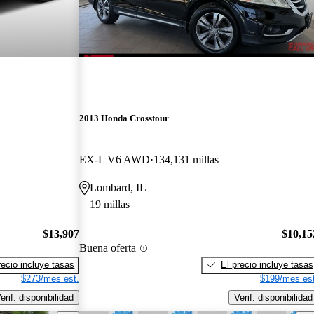
2013 Honda Crosstour
EX-L V6 AWD
134,131 millas
Lombard, IL
19 millas
$13,907
$10,15
Buena oferta
recio incluye tasas
El precio incluye tasas
$273/mes est.
$199/mes est
erif. disponibilidad
Verif. disponibilidad