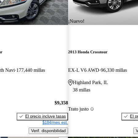
¡Nuevo!
ur
2013 Honda Crosstour
h Navi
177,440 millas
EX-L V6 AWD
96,330 millas
Highland Park, IL
38 millas
$9,358
Trato justo
El precio incluye tasas
El p
$184/mes est.
Verif. disponibilidad
V