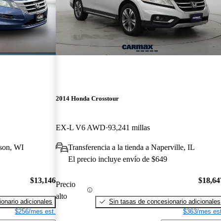
2014 Honda Crosstour
EX-L V6 AWD
93,241 millas
ison, WI
Transferencia a la tienda a Naperville, IL
El precio incluye envío de $649
$13,146
$18,64
Precio
alto
onario adicionales
Sin tasas de concesionario adicionales
$256/mes est.
$363/mes est