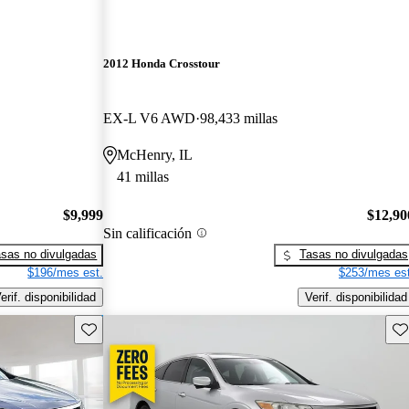
2012 Honda Crosstour
EX-L V6 AWD
98,433 millas
McHenry, IL
41 millas
$9,999
$12,90
Sin calificación
sas no divulgadas
Tasas no divulgadas
$196/mes est.
$253/mes est
erif. disponibilidad
Verif. disponibilidad
Guarda este Aviso
Gu