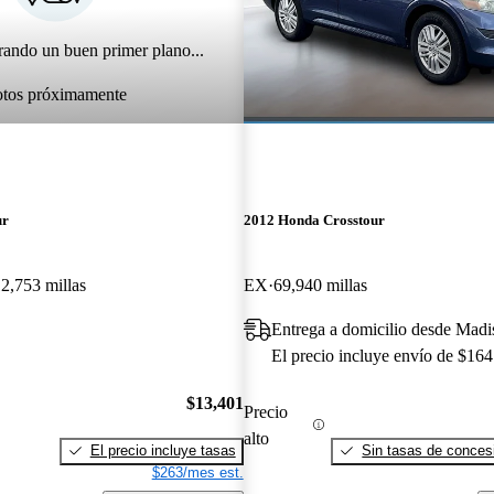
rando un buen primer plano...
otos próximamente
ur
2012 Honda Crosstour
2,753 millas
EX
69,940 millas
Entrega a domicilio desde Mad
El precio incluye envío de $164
$13,401
Precio
alto
El precio incluye tasas
Sin tasas de concesi
$263/mes est.