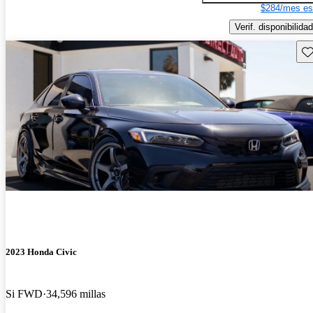
$284/mes es
Verif. disponibilidad
Gu
2023 Honda Civic
Si FWD
34,596 millas