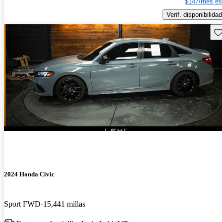
$147/mes es
Verif. disponibilidad
Gu
2024 Honda Civic
Sport FWD
15,441 millas