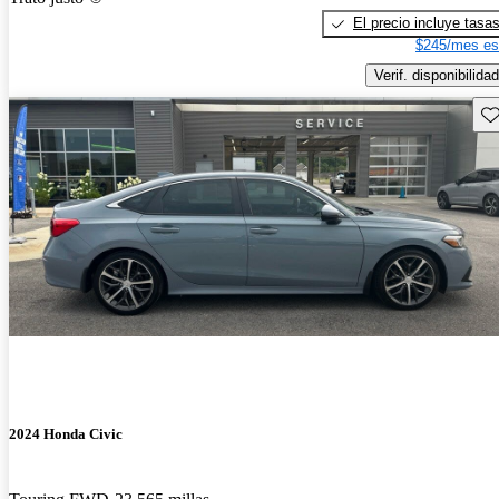
El precio incluye tasa
$245/mes es
Verif. disponibilidad
Gu
2024 Honda Civic