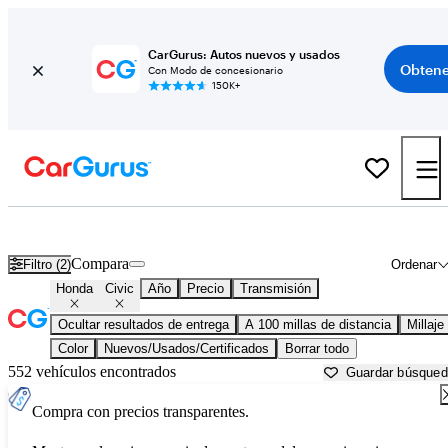
CarGurus: Autos nuevos y usados
Obtene
Con Modo de concesionario
150K+
Honda Civic usados en venta cerca de
Abilene, TX
Compara
Filtro (2)
Ordenar
Honda
Civic
Año
Precio
Transmisión
Ocultar resultados de entrega
A 100 millas de distancia
Millaje
Color
Nuevos/Usados/Certificados
Borrar todo
552 vehículos encontrados
Guardar búsque
Compra con precios transparentes.