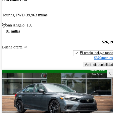
2024 Honda Civic
Touring FWD
39,963 millas
San Angelo, TX
81 millas
$26,1
Buena oferta
El precio incluye tasa
$370/mes es
Verif. disponibilidad
Gu