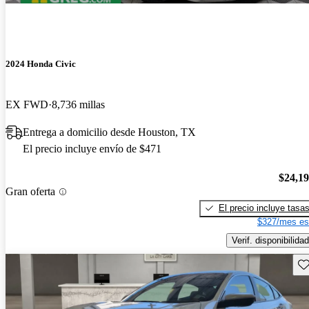
2024 Honda Civic
EX FWD
8,736 millas
Entrega a domicilio desde Houston, TX
El precio incluye envío de $471
$24,1
Gran oferta
El precio incluye tasa
$327/mes es
Verif. disponibilidad
Gu