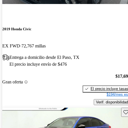
2019 Honda Civic
EX FWD
72,767 millas
Entrega a domicilio desde El Paso, TX
El precio incluye envío de $476
$17,6
Gran oferta
El precio incluye tasa
$194/mes es
Verif. disponibilidad
Gu