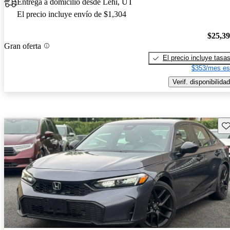
Entrega a domicilio desde Lehi, UT
El precio incluye envío de $1,304
$25,3
Gran oferta
El precio incluye tasa
$353/mes es
Verif. disponibilidad
Gu