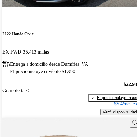
2022 Honda Civic
EX FWD
35,413 millas
Entrega a domicilio desde Dumfries, VA
El precio incluye envío de $1,990
$22,9
Gran oferta
El precio incluye tasa
$304/mes es
Verif. disponibilidad
Gu