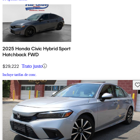
2025 Honda Civic Hybrid Sport
Hatchback FWD
$29,222
Trato justo
Incluye tarifas de conc.
Gu