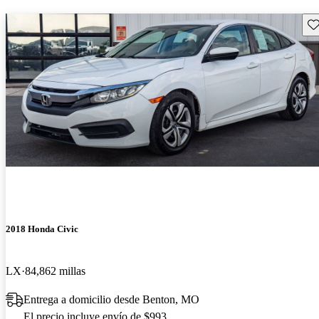
Gu
2018 Honda Civic
LX
84,862 millas
Entrega a domicilio desde Benton, MO
El precio incluye envío de $993