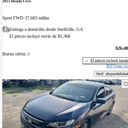
2023 Honda Civic
Sport FWD
37,665 millas
Entrega a domicilio desde Snellville, GA
El precio incluye envío de $1,368
$26,4
Buena oferta
El precio incluye tasa
$377/mes es
Verif. disponibilidad
Gu