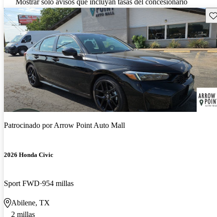
Mostrar solo avisos que incluyan tasas del concesionario
Gu
Patrocinado por
Arrow Point Auto Mall
2026 Honda Civic
Sport FWD
954 millas
Abilene, TX
2 millas