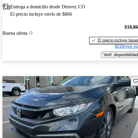
Entrega a domicilio desde Denver, CO
El precio incluye envío de $866
$18,8
Buena oferta
El precio incluye tasa
$219/mes es
Verif. disponibilidad
Gu