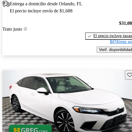
Entrega a domicilio desde Orlando, FL
El precio incluye envío de $1,688
$31,0
Trato justo
El precio incluye tasa
$474/mes es
Verif. disponibilidad
Gu