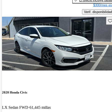
El precio incluye tasa
$300/mes es
Verif. disponibilidad
Gu
¡Nuevo!
2020 Honda Civic
LX Sedan FWD
61,445 millas