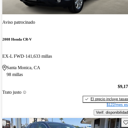
Aviso patrocinado
2008 Honda CR-V
EX-L FWD
141,633 millas
Santa Monica, CA
98 millas
$9,1
Trato justo
El precio incluye tasa
$122/mes es
Verif. disponibilidad
Gu