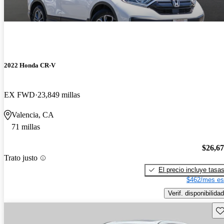
2022 Honda CR-V
EX FWD
23,849 millas
Valencia, CA
71 millas
$26,6
Trato justo
El precio incluye tasa
$462/mes es
Verif. disponibilidad
Gu