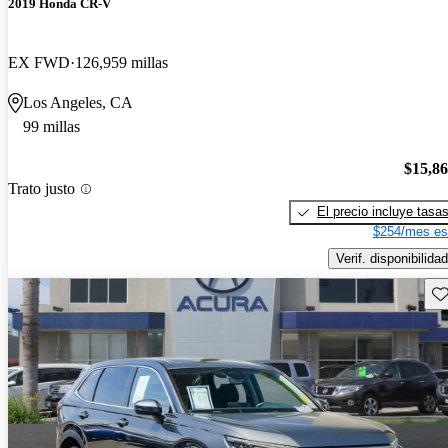
2019 Honda CR-V
EX FWD
126,959 millas
Los Angeles, CA
99 millas
$15,8
Trato justo
El precio incluye tasa
$254/mes es
Verif. disponibilidad
Gu