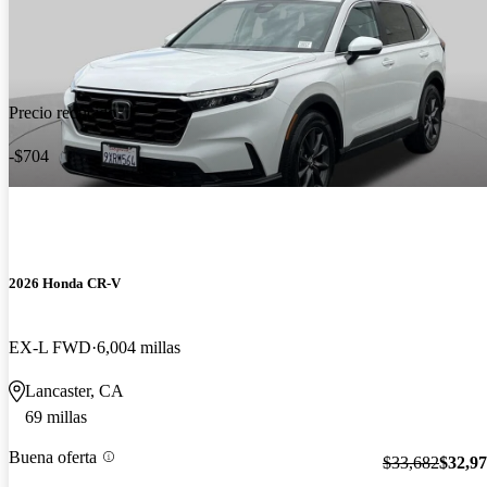
Precio reducido
-$704
2026 Honda CR-V
EX-L FWD
6,004 millas
Lancaster, CA
69 millas
Buena oferta
$33,682
$32,9