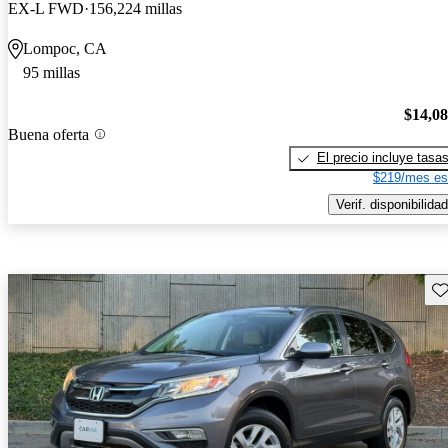
EX-L FWD
156,224 millas
Lompoc, CA
95 millas
$14,0
Buena oferta
El precio incluye tasa
$219/mes es
Verif. disponibilidad
Gu