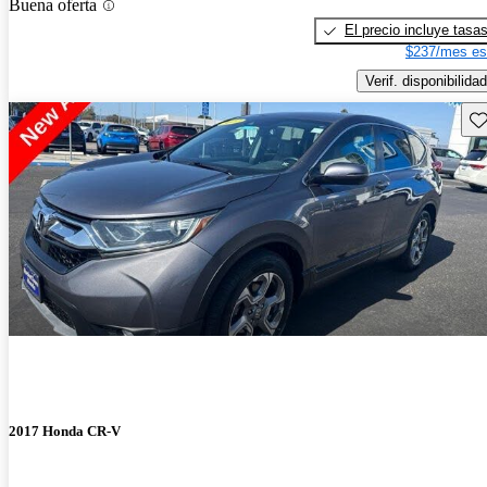
Buena oferta
El precio incluye tasa
$237/mes es
Verif. disponibilidad
Gu
2017 Honda CR-V