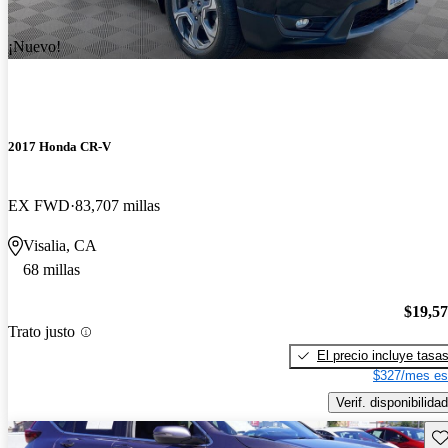
¡Nuevo!
2017 Honda CR-V
EX FWD
83,707 millas
Visalia, CA
68 millas
$19,5
Trato justo
El precio incluye tasa
$327/mes es
Verif. disponibilidad
Gu