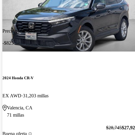
Precio reducido
-$825
2024 Honda CR-V
EX AWD
31,203 millas
Valencia, CA
71 millas
$28,745
$27,9
Buena oferta