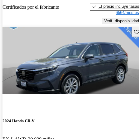
El precio incluye tasa
Certificados por el fabricante
$564/mes es
Verif. disponibilidad
Gu
2024 Honda CR-V