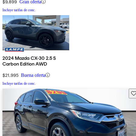
$9,899
Gran oferta
Incluye tarifas de conc.
2024 Mazda CX-30 2.5 S
Carbon Edition AWD
$21,995
Buena oferta
Incluye tarifas de conc.
Gu