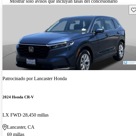
Mostrar solo avisos que incluyan tasas del concesionario
Gu
Patrocinado por
Lancaster Honda
2024 Honda CR-V
LX FWD
28,450 millas
Lancaster, CA
69 millas