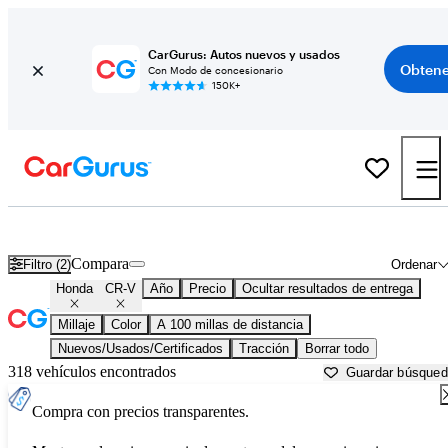
CarGurus: Autos nuevos y usados
Obtene
Con Modo de concesionario
150K+
Honda CR-V usados en venta cerca de
Bakersfield, CA
Compara
Filtro (2)
Ordenar
Honda
CR-V
Año
Precio
Ocultar resultados de entrega
Millaje
Color
A 100 millas de distancia
Nuevos/Usados/Certificados
Tracción
Borrar todo
318 vehículos encontrados
Guardar búsque
Compra con precios transparentes.