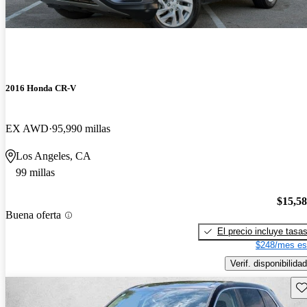
2016 Honda CR-V
EX AWD
95,990 millas
Los Angeles, CA
99 millas
$15,5
Buena oferta
El precio incluye tasa
$248/mes es
Verif. disponibilidad
Gu