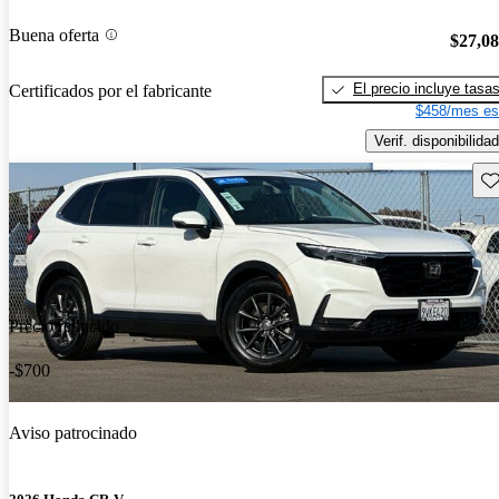
Buena oferta
$27,0
El precio incluye tasa
Certificados por el fabricante
$458/mes es
Verif. disponibilidad
Gu
Precio reducido
-$700
Aviso patrocinado