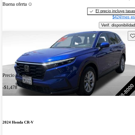
Buena oferta
El precio incluye tasa
$424/mes es
Verif. disponibilidad
Gu
Precio reducido
-$1,478
2024 Honda CR-V