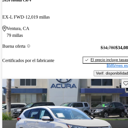
2026 Honda CR-V
EX-L FWD
12,019 millas
Ventura, CA
79 millas
Buena oferta
$34,780
$34,0
El precio incluye tasa
Certificados por el fabricante
$585/mes es
Verif. disponibilidad
Gu