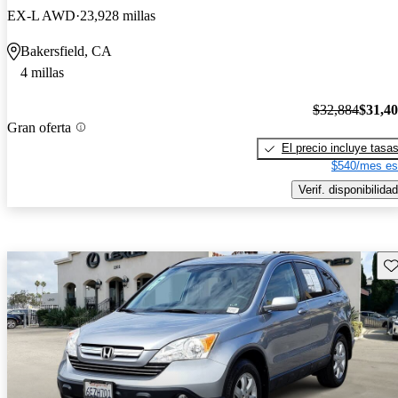
EX-L AWD
23,928 millas
Bakersfield, CA
4 millas
$32,884
$31,4
Gran oferta
El precio incluye tasa
$540/mes es
Verif. disponibilidad
Gu