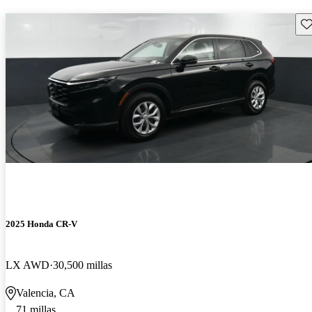
Gu
2025 Honda CR-V
LX AWD
30,500 millas
Valencia, CA
71 millas